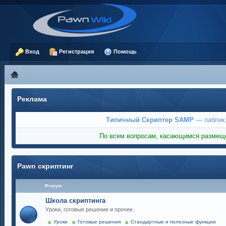
Вход
Регистрация
Помощь
Реклама
Типичный Скриптер SAMP
— паблик,
По всем вопросам, касающимся размеще
Pawn скриптинг
Форум
Школа скриптинга
Уроки, готовые решение и прочее.
Уроки
Готовые решения
Стандартные и полезные функции