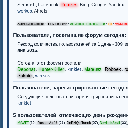
Semrush,
Facebook,
Romzes
,
Bing,
Google,
Yandex,
werkus
,
Ahrefs
Заблокированные
•
Пользователи
•
Активные пользователи
•
Vip
•
Админис
Пользователи, посетившие форум сегодня:
Рекорд количества пользователей за 1 день -
309
, 
янв 2016
.
Сегодня этот форум посетили:
Deponat
,
Hunter-Killer
,
krnklet
,
Mateusz
,
Roboex
,
r
Sakuto
,
werkus
Пользователи, зарегистрированные сегодня
Следующие пользователи зарегистрировались сего
krnklet
5 пользователей, отмечающих день рожден
MrWTF
(
30
),
RuslanVip16
(
26
),
JleBNQbiTanok
(
27
),
DevilishSkull
(
33
),