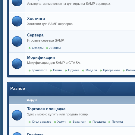
Альтернативные клиенты для игры на SAMP серверах.
Хостинги
Хостинги для SAMP серверов.
Сервера
Игровые сервера SAMP.
Обзоры
Анонсы
Модификации
Модификации для SAMP и GTA SA.
Транспорт
Скины
Оружие
Модели
Программы
Разно
Разное
Форум
Торговая площадка
Здесь можно купить или продать товар.
Стол заказов
Услуги
Вакансии
Продажа
Покупка
Графика