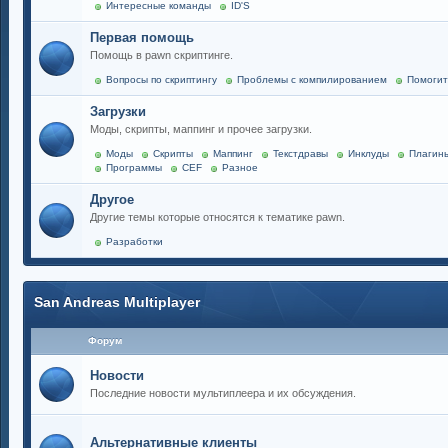
Интересные команды
ID'S
Первая помощь
Помощь в pawn скриптинге.
Вопросы по скриптингу
Проблемы с компилированием
Помогит
Загрузки
Моды, скрипты, маппинг и прочее загрузки.
Моды
Скрипты
Маппинг
Текстдравы
Инклуды
Плагин
Программы
CEF
Разное
Другое
Другие темы которые относятся к тематике pawn.
Разработки
San Andreas Multiplayer
Форум
Новости
Последние новости мультиплеера и их обсуждения.
Альтернативные клиенты