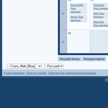
Kostyan3811
Threetears
День
День рожден
рождения
Skiffi День
Nexius День
рождения
рождения
dekmveka
День рожден
31
Текущий месяц
Текущая неделя
К списку форумов
Очистить cookies
Отметить все сообщения прочитанными