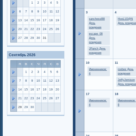
1
2
3
4
5
6
7
8
9
10
11
12
3
4
sanchessl88
HooL1G@N
13
14
15
16
17
18
19
День
День рожден
рождения
20
21
22
23
24
25
26
escape_08
27
28
29
30
31
День
рождения
JPanch День
рождения
Сентябрь 2026
10
11
П
В
С
Ч
П
С
В
Именинников:
roobee День
1
2
3
4
5
6
4
рождения
JeffyJemison
7
8
9
10
11
12
13
День рожден
14
15
16
17
18
19
20
17
18
21
22
23
24
25
26
27
Именинников:
Именинников:
4
8
28
29
30
24
25