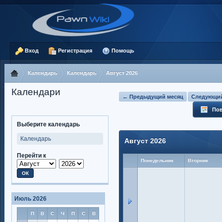
Вход
Регистрация
Помощь
Календарь
Календарь
Август 2026
Календари
← Предыдущий месяц
Следующий
Пов
Выберите календарь
Календарь
Август 2026
Перейти к
Понедельник
Вторник
Июль 2026
П
В
С
Ч
П
С
В