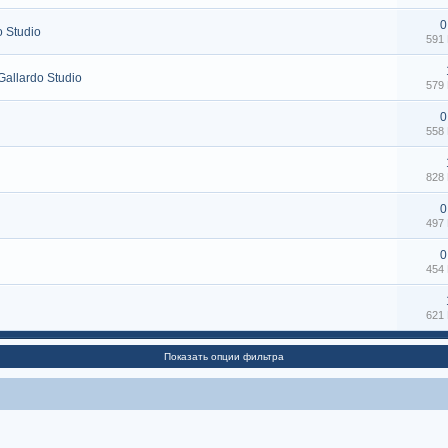
0
o Studio
591
Gallardo Studio
579
0
558
828
0
497
0
454
621
Показать опции фильтра