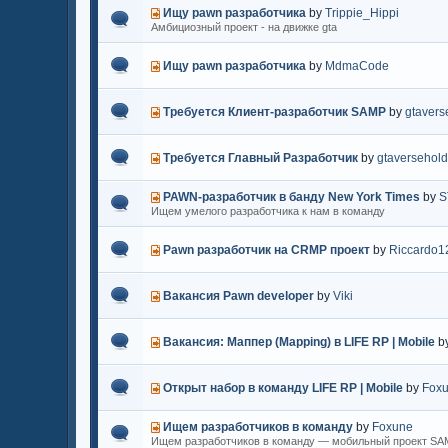
Ищу pawn разработчика
by
Trippie_Hippi
Амбициозный проект - на движке gta
Ищу pawn разработчика
by
MdmaCode
Требуется Клиент-разработчик SAMP
by
gtavers
Требуется Главный Разработчик
by
gtaversehold
PAWN-разработчик в банду New York Times
by
S
Ищем умелого разработчика к нам в команду
Pawn разработчик на CRMP проект
by
Riccardo1
Вакансия Pawn developer
by
Viki
Вакансия: Маппер (Mapping) в LIFE RP | Mobile
b
Открыт набор в команду LIFE RP | Mobile
by
Fox
Ищем разработчиков в команду
by
Foxune
Ищем разработчиков в команду — мобильный проект SA