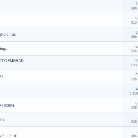
2
696
0
510
0
eholdings
396
0
ings
326
TONEMGRAD
0
533
0
23
536
4
1 13
0
y
Foxune
345
une
535
MP LIFE RP
486