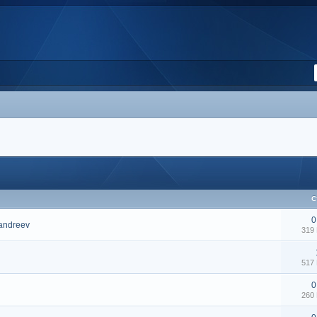
С
0
tandreev
319
517
0
260