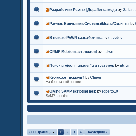
Разработчик Pawno | Доработка мода
by
Gallard
Pawnер Бонусники/Системы/Моды/Скрипты
by
В поиске PAWN разработчика
by
davydov
CRMP Mobile ищет людей!
by
ntclwn
Поиск project manager”a и тестеров
by
ntclwn
Кто может помочь?
by
Chiper
На бесплатной основе.
Giving SAMP scripting help
by
roberto10
SAMP scripting
(17 Страниц)
1
2
3
>
Последняя »