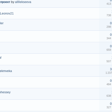
0
 проект
by
allllekseeva
413
y
Leonov21
738
ler
0
298
0
344
0
659
f
507
3
ekmveka
1 23
0
484
nhessey
638
0
327