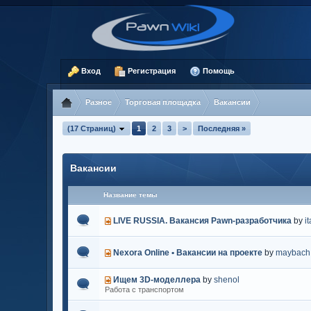
Вход
Регистрация
Помощь
Разное
Торговая площадка
Вакансии
(17 Страниц)
1
2
3
>
Последняя »
Вакансии
Название темы
LIVE RUSSIA. Вакансия Pawn-разработчика
by
i
Nexora Online • Вакансии на проекте
by
maybach
Ищем 3D-моделлера
by
shenol
Работа с транспортом