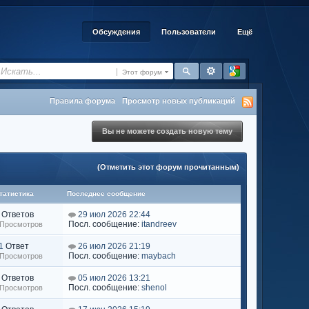
Обсуждения
Пользователи
Ещё
Этот форум
Правила форума
Просмотр новых публикаций
Вы не можете создать новую тему
(Отметить этот форум прочитанным)
татистика
Последнее сообщение
Ответов
29 июл 2026 22:44
Посл. сообщение:
itandreev
 Просмотров
1
Ответ
26 июл 2026 21:19
Посл. сообщение:
maybach
 Просмотров
Ответов
05 июл 2026 13:21
Посл. сообщение:
shenol
 Просмотров