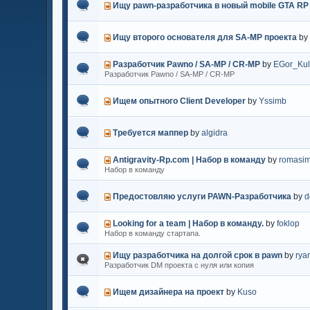
Ищу pawn-разработчика в новый mobile GTA RP
Ищу второго основателя для SA-MP проекта
b
Разработчик Pawno / SA-MP / CR-MP
by
EGor_Kul
Разработчик Pawno / SA-MP / CR-MP
Ищем опытного Client Developer
by
Yssimb
Требуется маппер
by
algidra
Antigravity-Rp.com | Набор в команду
by
romasim
Набор в команду
Предостовляю услуги PAWN-Разработчика
by
d
Looking for a team | Набор в команду.
by
foklop
Набор в команду стартапа.
Ищу разработчика на долгой срок в pawn
by
rya
Разработчик DM проекта с нуля или копия
Ищем дизайнера на проект
by
Kuso