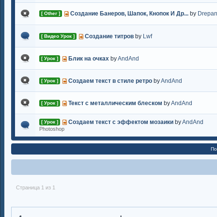
Создание Банеров, Шапок, Кнопок И Др...
by
Drepa
[ Other ]
Создание титров
by
Lwf
[ Видео Урок ]
Блик на очках
by
AndAnd
[ Урок ]
Создаем текст в стиле ретро
by
AndAnd
[ Урок ]
Текст с металлическим блеском
by
AndAnd
[ Урок ]
Создаем текст с эффектом мозаики
by
AndAnd
[ Урок ]
Photoshop
По
Страница 1 из 1