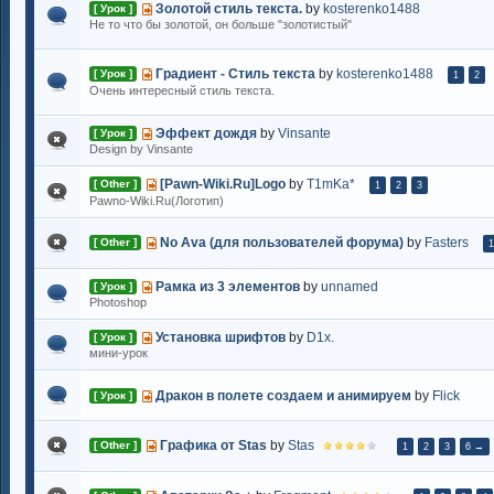
Золотой стиль текста.
by
kosterenko1488
[ Урок ]
Не то что бы золотой, он больше "золотистый"
Градиент - Стиль текста
by
kosterenko1488
[ Урок ]
1
2
Очень интересный стиль текста.
Эффект дождя
by
Vinsante
[ Урок ]
Design by Vinsante
[Pawn-Wiki.Ru]Logo
by
T1mKa*
[ Other ]
1
2
3
Pawno-Wiki.Ru(Логотип)
No Ava (для пользователей форума)
by
Fasters
[ Other ]
1
Рамка из 3 элементов
by
unnamed
[ Урок ]
Photoshop
Установка шрифтов
by
D1x.
[ Урок ]
мини-урок
Дракон в полете создаем и анимируем
by
Flick
[ Урок ]
Графика от Stas
by
Stas
[ Other ]
1
2
3
6 →