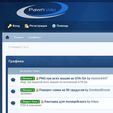
Вход
Регистрация
Помощь
Разное
Графика
Страница 1 из 1
Графика
Название темы
PNG пак всех машин из GTA:SA
by
morion4447
[ Вопрос ]
Ищу пак вырезок всех машин из вселенной GTA:Sa
Поворот скина на 90 градусов
by
ZombiedEronix
[ Вопрос ]
3DSMAX
Аватарка для полицейского
by
Artwo
[ Видео Урок ]
PSD в описании