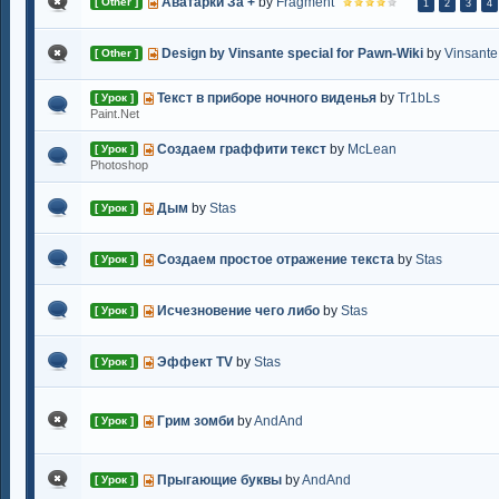
Аватарки За +
by
Fragment
[ Other ]
1
2
3
4
Design by Vinsante special for Pawn-Wiki
by
Vinsante
[ Other ]
Текст в приборе ночного виденья
by
Tr1bLs
[ Урок ]
Paint.Net
Создаем граффити текст
by
McLean
[ Урок ]
Photoshop
Дым
by
Stas
[ Урок ]
Создаем простое отражение текста
by
Stas
[ Урок ]
Исчезновение чего либо
by
Stas
[ Урок ]
Эффект TV
by
Stas
[ Урок ]
Грим зомби
by
AndAnd
[ Урок ]
Прыгающие буквы
by
AndAnd
[ Урок ]