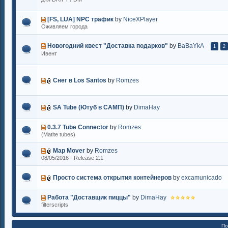
[FS, LUA] NPC трафик
by
NiceXPlayer
Оживляем города
Новогодний квест "Доставка подарков"
by
BaBaYkA
1
2
Ивент
Снег в Los Santos
by
Romzes
SA Tube (Ютуб в САМП)
by
DimaHay
0.3.7 Tube Connector
by
Romzes
(Matite tubes)
Map Mover
by
Romzes
08/05/2016 - Release 2.1
Просто система открытия контейнеров
by
excamunicado
Работа "Доставщик пиццы"
by
DimaHay
filterscripts
По