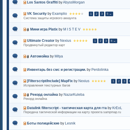
Los Santos Graffiti
by
AbyssMorgan
VK Security
by
Examplio
1
2
3
5 →
Cистема защиты игрового аккаунта
Мини игра Platix
by
M I S T E V
Ultimate Creator
by
Nexius
1
2
3
6 →
Продвинутый редактор карт
Автомойка
by
Mitya
Инвентарь без смс и регистрации.
by
Perdolinka
[Filterscript/Include] MapFix
by
Nexius
1
2
3
Исправления текстурных багов
Рекорд онлайна
by
NazarKuleba
Рекорд онлайна
Datalink filterscript - тактическая карта для гта
by
KrEoL
Передача тактической информации на карту проекта sampmap.ru
Боты полицейские
by
Lesnik