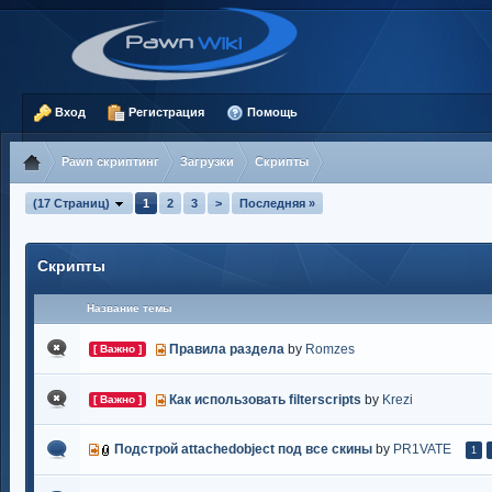
Вход
Регистрация
Помощь
Pawn скриптинг
Загрузки
Скрипты
(17 Страниц)
1
2
3
>
Последняя »
Скрипты
Название темы
Правила раздела
by
Romzes
[ Важно ]
Как использовать filterscripts
by
Krezi
[ Важно ]
Подстрой attachedobject под все скины
by
PR1VATE
1