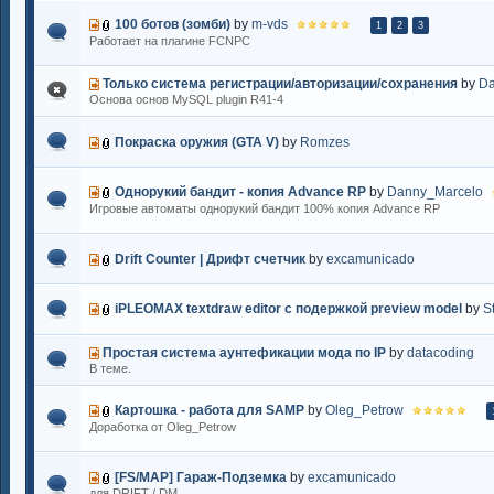
100 ботов (зомби)
by
m-vds
1
2
3
Работает на плагине FCNPC
Только система регистрации/авторизации/сохранения
by
Da
Основа основ MySQL plugin R41-4
Покраска оружия (GTA V)
by
Romzes
Однорукий бандит - копия Advance RP
by
Danny_Marcelo
Игровые автоматы однорукий бандит 100% копия Advance RP
Drift Counter | Дрифт счетчик
by
excamunicado
iPLEOMAX textdraw editor c подержкой preview model
by
S
Простая система аунтефикации мода по IP
by
datacoding
В теме.
Картошка - работа для SAMP
by
Oleg_Petrow
Доработка от Oleg_Petrow
[FS/MAP] Гараж-Подземка
by
excamunicado
для DRIFT / DM