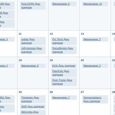
sl88 День
HooL1G@N День
Именинников: 6
Именинников: 10
я
рождения
08 День
я
День
я
11
12
13
1
иков: 4
roobee День
Pro_Rock День
Именинников: 5
рождения
рождения
JeffyJemison День
RomaSkripter День
рождения
рождения
18
19
20
2
иков: 4
Именинников: 8
KoTe День рождения
Именинников: 5
PawnFast День
рождения
Evan_Foster День
рождения
25
26
27
2
3811 День
Threetears День
Именинников: 7
Goronacharbaxci
я
рождения
День рождения
День
Skiffi День рождения
я
dekmveka День