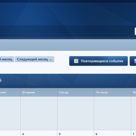
 месяц
Следующий месяц →
Повторяющееся событие
6
ьник
Вторник
Среда
Четверг
П
4
5
6
7