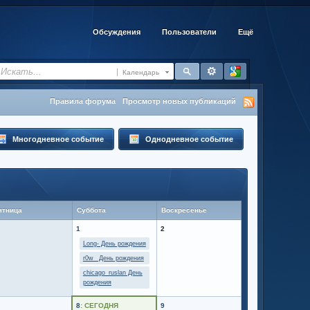
Обсуждения
Пользователи
Ещё
Календарь
Правила форума
Просмотр новых публикаций
Многодневное событие
Однодневное событие
ятница
Суббота
Воскресенье
1
2
Long- День рождения
r0w_ День рождения
chicago_ruslan День
рождения
8
: СЕГОДНЯ
9