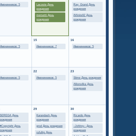
Именинников: 5
Lacoste День
Ray_Grand День
рождения
рождения
mersetti День
iNfinite92 День
рождения
рождения
4
15
16
Именинников: 5
Именинников: 7
Именинников: 5
1
22
23
Именинников: 5
Именинников: 5
Slime День рождения
Alliono4ka День
рождения
8
29
30
SEREGA День
Karandash День
Ricardo День
рождения
рождения
рождения
#Copyright День
grod День рождения
–Johhny– День
рождения
рождения
rufullrp День