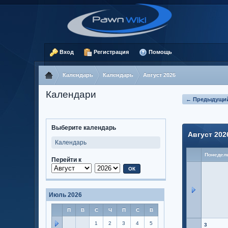
Вход
Регистрация
Помощь
Календарь
Календарь
Август 2026
Календари
← Предыдущий
Выберите календарь
Август 202
Календарь
Понедел
Перейти к
Июль 2026
П
В
С
Ч
П
С
В
1
2
3
4
5
3