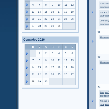
sanches
6
7
8
9
10
11
12
рождени
13
14
15
16
17
18
19
escape_
рождени
20
21
22
23
24
25
26
JPanch 
рождени
27
28
29
30
31
10
Именинн
Сентябрь 2026
П
В
С
Ч
П
С
В
1
2
3
4
5
6
17
7
8
9
10
11
12
13
Именинн
14
15
16
17
18
19
20
21
22
23
24
25
26
27
28
29
30
24
Kostyan
рождени
Nexius 
рождени