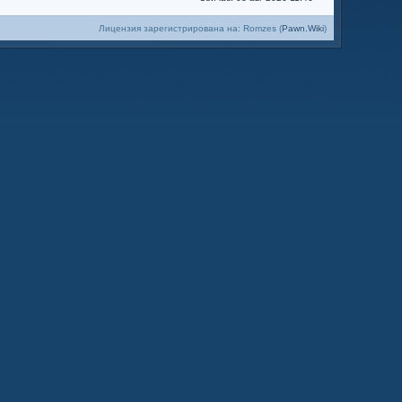
Лицензия зарегистрирована на: Romzes (
Pawn.Wiki
)