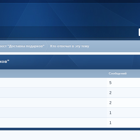
ест "Доставка подарков"
Кто отвечал в эту тему
ков"
Сообщений
5
2
2
1
1