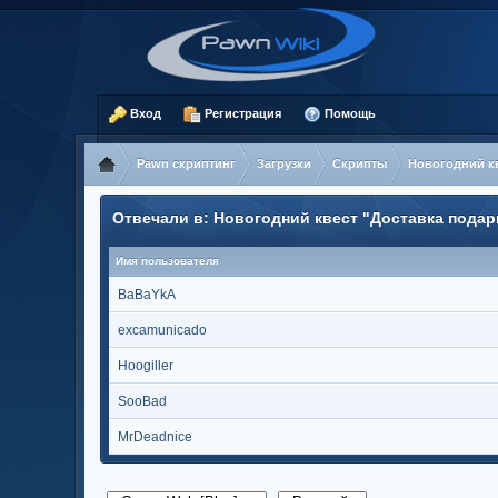
Вход
Регистрация
Помощь
Pawn скриптинг
Загрузки
Скрипты
Новогодний кв
Отвечали в: Новогодний квест "Доставка подар
Имя пользователя
BaBaYkA
excamunicado
Hoogiller
SooBad
MrDeadnice