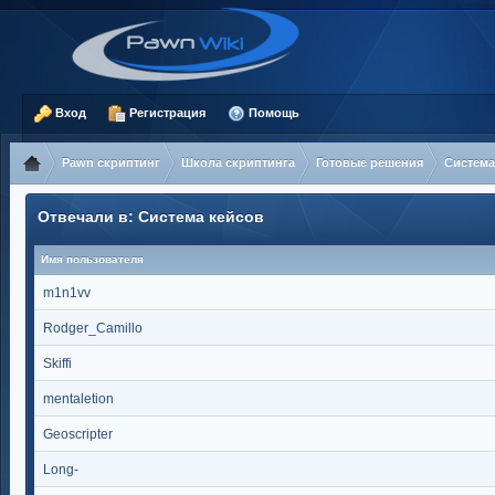
Вход
Регистрация
Помощь
Pawn скриптинг
Школа скриптинга
Готовые решения
Система
Отвечали в: Система кейсов
Имя пользователя
m1n1vv
Rodger_Camillo
Skiffi
mentaletion
Geoscripter
Long-