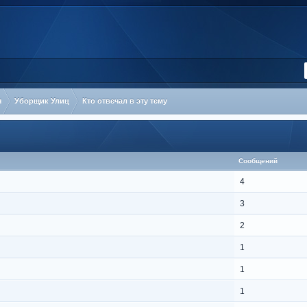
я
Уборщик Улиц
Кто отвечал в эту тему
Сообщений
4
3
2
1
1
1