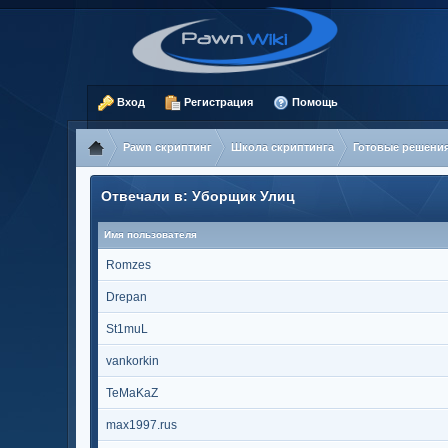
Вход
Регистрация
Помощь
Pawn скриптинг
Школа скриптинга
Готовые решени
Отвечали в: Уборщик Улиц
Имя пользователя
Romzes
Drepan
St1muL
vankorkin
TeMaKaZ
max1997.rus