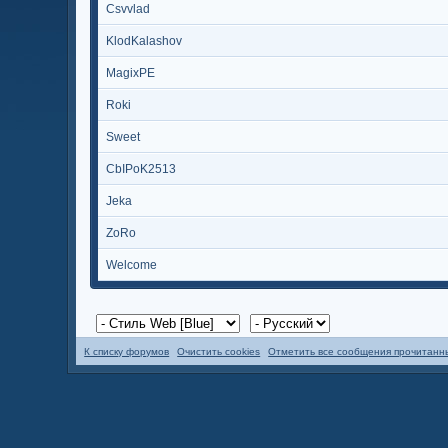
Csvvlad
KlodKalashov
MagixPE
Roki
Sweet
CbIPoK2513
Jeka
ZoRo
Welcome
К списку форумов
Очистить cookies
Отметить все сообщения прочитан