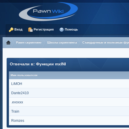
Вход
Регистрация
Помощь
Pawn скриптинг
Школа скриптинга
Стандартные и полезные фу
Отвечали в: Функции mxINI
Имя пользователя
LiMOH
Dante2410
.evoxxx
Train
Romzes