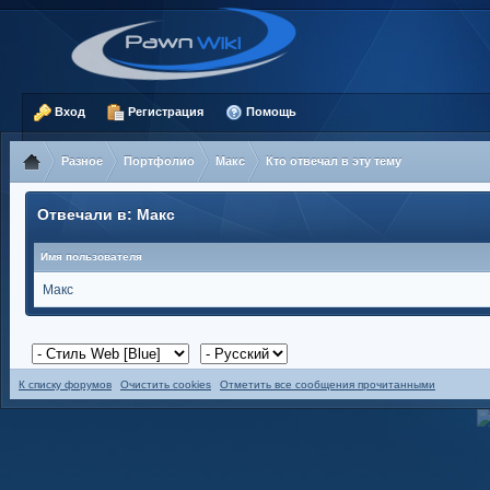
Вход
Регистрация
Помощь
Разное
Портфолио
Макс
Кто отвечал в эту тему
Отвечали в: Макс
Имя пользователя
Макс
К списку форумов
Очистить cookies
Отметить все сообщения прочитанными