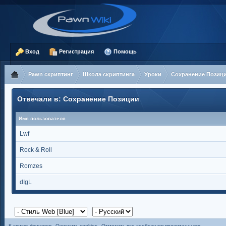
Вход
Регистрация
Помощь
Pawn скриптинг
Школа скриптинга
Уроки
Сохранение Позиц
Отвечали в: Сохранение Позиции
Имя пользователя
Lwf
Rock & Roll
Romzes
dIgL
К списку форумов
Очистить cookies
Отметить все сообщения прочитанными