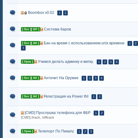
Boombox v0.02
1
2
Система баров
[ Scr ][ GF ]
Бан на время с использованием unix времени
[ Scr ][ All ]
1
2
3
Учимся делать админку и випку.
[ Урок ]
1
2
3
4
Античит На Оружие
[ Scr ][ All ]
1
2
3
4
Регистрация на Power INI
[ Scr ][ All ]
1
2
[CMD] Прослушка телефона для ФБР
1
2
[CMD] /track, /offtrack
Телепорт По Пикапу
[ Урок ]
1
2
3