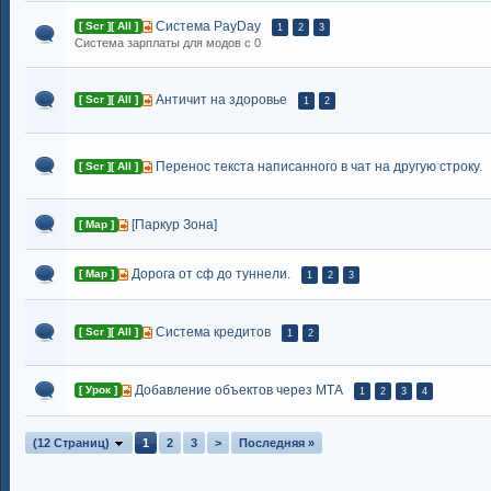
Система PayDay
[ Scr ][ All ]
1
2
3
Система зарплаты для модов с 0
Античит на здоровье
[ Scr ][ All ]
1
2
Перенос текста написанного в чат на другую строку.
[ Scr ][ All ]
[Паркур Зона]
[ Map ]
Дорога от сф до туннели.
[ Map ]
1
2
3
Система кредитов
[ Scr ][ All ]
1
2
Добавление объектов через МТА
[ Урок ]
1
2
3
4
(12 Страниц)
1
2
3
>
Последняя »