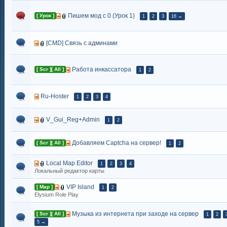
Пишем мод с 0 (Урок 1)
[ Урок ]
1
2
3
16 →
[CMD] Связь с админами
Работа инкассатора
[ Scr ][ All ]
1
2
Ru-Hoster
1
2
3
4
V_Gui_Reg+Admin
1
2
Добавляем Captcha на сервер!
[ Scr ][ All ]
1
2
Local Map Editor
1
2
3
4
Локальный редактор карты
VIP Island
[ Map ]
1
2
Elysium Role Play
Музыка из интернета при заходе на сервер
[ Scr ][ All ]
1
2
5 →