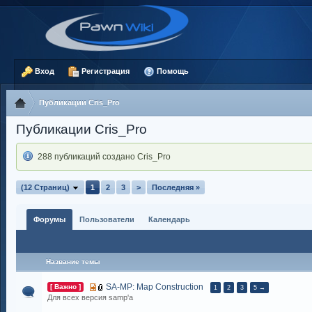
Вход
Регистрация
Помощь
Публикации Cris_Pro
Публикации Cris_Pro
288 публикаций создано Cris_Pro
(12 Страниц)
1
2
3
>
Последняя »
Форумы
Пользователи
Календарь
Название темы
SA-MP: Map Construction
[ Важно ]
1
2
3
5 →
Для всех версия samp'a