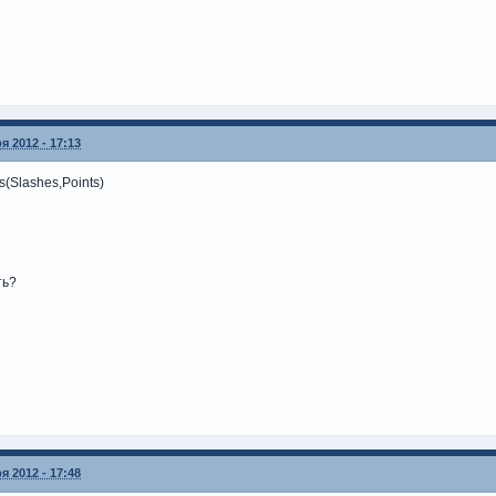
я 2012 - 17:13
s(Slashes,Points)
ть?
я 2012 - 17:48