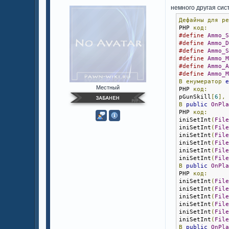
немного другая сис
Дефайны
для
р
PHP 
код:
#define
Ammo_
#define
Ammo_
#define
Ammo_
#define
Ammo_
#define
Ammo_
#define
Ammo_
В
енумератор
Местный
PHP 
код:
pGunSkill
[
6
],
В
public
OnPl
PHP 
код:
iniSetInt
(
Fil
iniSetInt
(
Fil
iniSetInt
(
Fil
iniSetInt
(
Fil
iniSetInt
(
Fil
iniSetInt
(
Fil
В
public
OnPl
PHP 
код:
iniSetInt
(
Fil
iniSetInt
(
Fil
iniSetInt
(
Fil
iniSetInt
(
Fil
iniSetInt
(
Fil
iniSetInt
(
Fil
В
public
OnPl