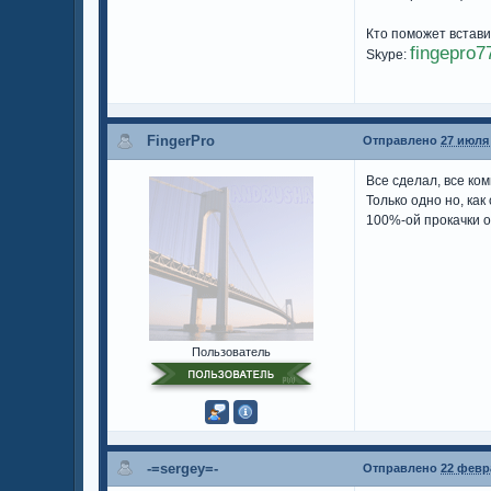
Кто поможет вставит
fingepro7
Skype:
FingerPro
Отправлено
27 июля 
Все сделал, все ко
Только одно но, ка
100%-ой прокачки 
Пользователь
-=sergey=-
Отправлено
22 февра