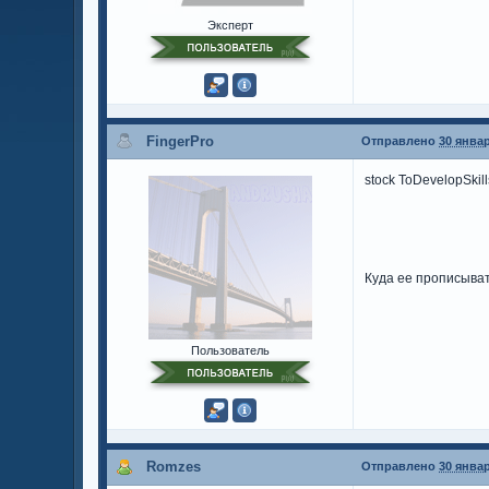
Эксперт
FingerPro
Отправлено
30 январ
stock ToDevelopSkill
Куда ее прописыва
Пользователь
Romzes
Отправлено
30 январ