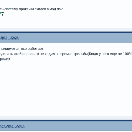
ь систему прокачки скилов в мод rls?
7
7
2012 - 22:23
мпилируется, все работает.
к сделать чтоб персонаж не ходил во время стрельбы(Когда у него еще не 100%
оружия.
ля 2013 - 22:15