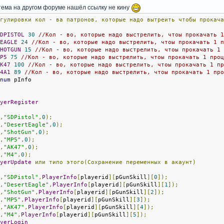
тема на другом форуме нашёл ссылку не кину
егулировки
кол
-
ва
патронов,
которые
надо
вытреить
чтобы
прокач
SDPISTOL
30
//Кол - во, которые надо выстрелить, чтоы прокачать 
DEAGLE
24
//Кол - во, которые надо выстрелить, чтоы прокачать 1 
SHOTGUN
15
//Кол - во, которые надо выстрелить, чтоы прокачать 1
MP5
75
//Кол - во, которые надо выстрелить, чтоы прокачать 1 про
AK47
100
//Кол - во, которые надо выстрелить, чтоы прокачать 1 п
M4A1
89
//Кол - во, которые надо выстрелить, чтоы прокачать 1 пр
enum
 pInfo
ayerRegister
e
,
"SDPistol"
,
0
);
e
,
"DesertEagle"
,
0
);
e
,
"ShotGun"
,
0
);
e
,
"MP5"
,
0
);
e
,
"AK47"
,
0
);
e
,
"M4"
,
0
);
ayerUpdate
или
типо
этого(Сохранение
переменных
в
акаунт)
e
,
"SDPistol"
,
PlayerInfo
[
playerid
][
pGunSkill
][
0
]);
e
,
"DesertEagle"
,
PlayerInfo
[
playerid
][
pGunSkill
][
1
]);
e
,
"ShotGun"
,
PlayerInfo
[
playerid
][
pGunSkill
][
2
]);
e
,
"MP5"
,
PlayerInfo
[
playerid
][
pGunSkill
][
3
]);
e
,
"AK47"
,
PlayerInfo
[
playerid
][
pGunSkill
][
4
]);
e
,
"M4"
,
PlayerInfo
[
playerid
][
pGunSkill
][
5
]);
ayerLogin