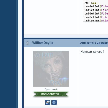
PHP 
код:
iniGetInt
(
Fil
iniGetInt
(
Fil
iniGetInt
(
Fil
iniGetInt
(
Fil
iniGetInt
(
Fil
iniGetInt
(
Fil
public
OnPlay
PHP 
код:
if
(
strcmp
(
cmd
{
WilliamDoylle
n
Отправлено
23 февра
new
 p
        point
Напиши заново !
        point
        point
        point
        point
        point
         form
s\nMP5\t\t[%s
ToDe
,
percent
,
ToDe
Прохожий
,
percent
,
ToDe
,
percent
,
ToDe
,
percent
,
ToDe