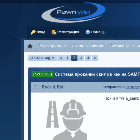
Вход
Регистрация
Помощь
Pawn скриптинг
Школа скриптинга
Готовые решени
(4 Страниц)
<
1
2
3
4
>
Система прокачки скилов как на SAM
[ Scr ][ GF ]
Rock & Roll
Отправлено
07 январ
Причем тут a_samp