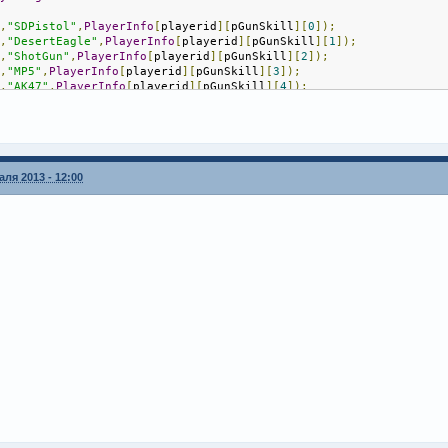
e
,
"SDPistol"
,
PlayerInfo
[
playerid
][
pGunSkill
][
0
]);
e
,
"DesertEagle"
,
PlayerInfo
[
playerid
][
pGunSkill
][
1
]);
e
,
"ShotGun"
,
PlayerInfo
[
playerid
][
pGunSkill
][
2
]);
e
,
"MP5"
,
PlayerInfo
[
playerid
][
pGunSkill
][
3
]);
e
,
"AK47"
,
PlayerInfo
[
playerid
][
pGunSkill
][
4
]);
e
,
"M4"
,
PlayerInfo
[
playerid
][
pGunSkill
][
5
]);
erCommandTExt
:
,
"/myskills"
,
true
)
==
0
)
ew
 stringskill
[
700
];
ля 2013 - 12:00
oints
[
6
],
percent
[
2
]
=
"%"
;
s
[
0
]
=
100
-
PlayerInfo
[
playerid
][
pGunSkill
][
0
];
s
[
1
]
=
100
-
PlayerInfo
[
playerid
][
pGunSkill
][
1
];
s
[
2
]
=
100
-
PlayerInfo
[
playerid
][
pGunSkill
][
2
];
s
[
3
]
=
100
-
PlayerInfo
[
playerid
][
pGunSkill
][
3
];
s
[
4
]
=
100
-
PlayerInfo
[
playerid
][
pGunSkill
][
4
];
s
[
5
]
=
100
-
PlayerInfo
[
playerid
][
pGunSkill
][
5
];
at
(
stringskill
,
sizeof
(
stringskill
),
"SDPistol:\t[%s]%d%s\nDeagle:
]%d%s\nAK47:\t\t[%s]%d%s\nM4A1:\t\t[%s]%d%s"
,
velopSkills
(
PlayerInfo
[
playerid
][
pGunSkill
][
0
],
points
[
0
]),
Player
velopSkills
(
PlayerInfo
[
playerid
][
pGunSkill
][
1
],
points
[
1
]),
Player
velopSkills
(
PlayerInfo
[
playerid
][
pGunSkill
][
2
],
points
[
2
]),
Player
velopSkills
(
PlayerInfo
[
playerid
][
pGunSkill
][
3
],
points
[
3
]),
Player
velopSkills
(
PlayerInfo
[
playerid
][
pGunSkill
][
4
],
points
[
4
]),
Player