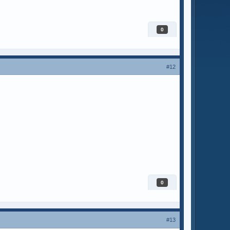
0
#12
0
#13