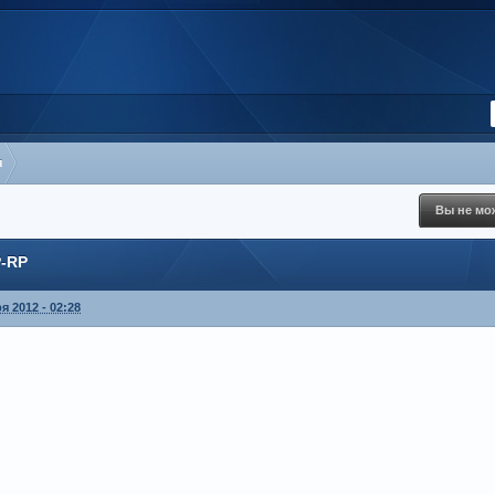
я
Вы не мож
P-RP
я 2012 - 02:28