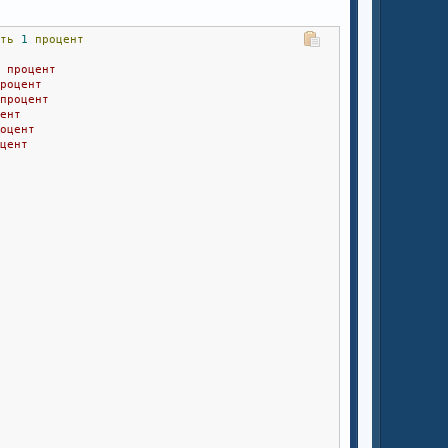
ать
1
процент
1 процент
процент
 процент
цент
роцент
оцент  