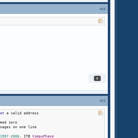
Info
[
playerid
][
pGunSkill
][
5
]
#18
м оружием>>"
,
stringskill
,
"Готово"
,
""
);
0
#19
yerid
][
pGunSkill
][
0
]*
10
);
id
][
pGunSkill
][
1
]*
10
);
GunSkill
][
2
]*
10
);
not
 a valid address
kill
][
3
]*
10
);
Skill
][
4
]*
10
);
umed zero
ill
][
5
]*
10
);
ssages on one line
1997
-
2006
,
 ITB 
CompuPhase