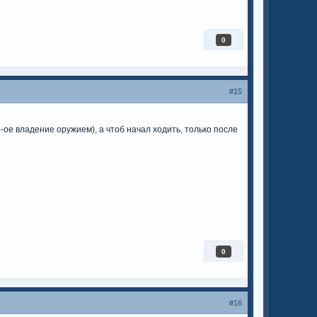
0
#15
-ое владение оружием), а чтоб начал ходить, только после
0
#16