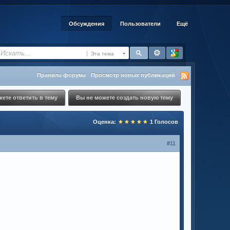
Обсуждения
Пользователи
Ещё
Эта тема
Правила форума
Просмотр новых публикаций
ете ответить в тему
Вы не можете создать новую тему
Оценка:
1
Голосов
#11