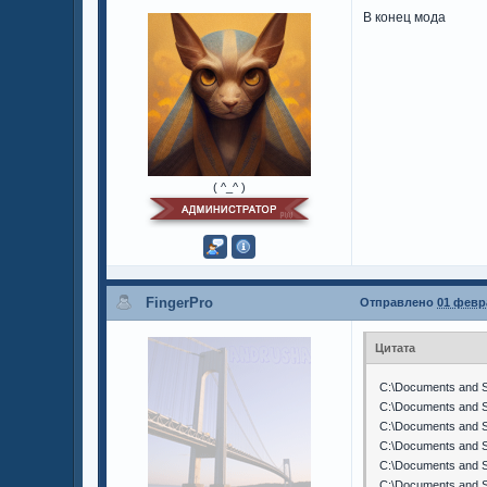
В конец мода
( ^_^ )
FingerPro
Отправлено
01 февра
Цитата
C:\Documents and S
C:\Documents and S
C:\Documents and S
C:\Documents and S
C:\Documents and S
C:\Documents and S