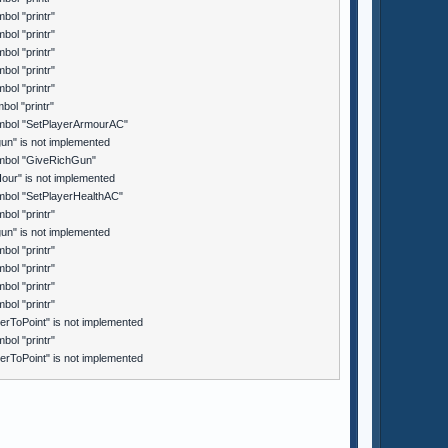
ol "printr"
ol "printr"
ol "printr"
ol "printr"
ol "printr"
ol "printr"
mbol "SetPlayerArmourAC"
un" is not implemented
mbol "GiveRichGun"
our" is not implemented
mbol "SetPlayerHealthAC"
ol "printr"
un" is not implemented
ol "printr"
ol "printr"
ol "printr"
ol "printr"
rToPoint" is not implemented
ol "printr"
rToPoint" is not implemented