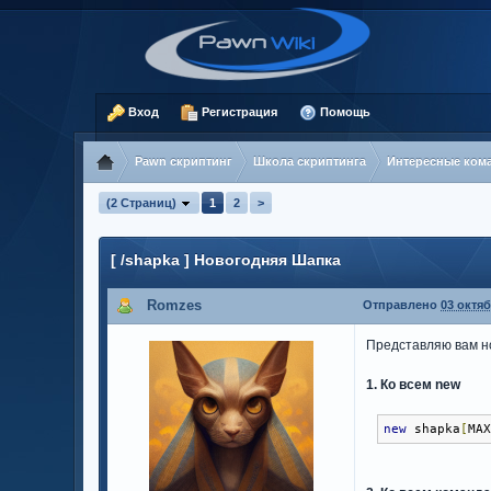
Вход
Регистрация
Помощь
Pawn скриптинг
Школа скриптинга
Интересные ком
(2 Страниц)
1
2
>
[ /shapka ] Новогодняя Шапка
Romzes
Отправлено
03 октяб
Представляю вам н
1. Ко всем new
new
 shapka
[
MA