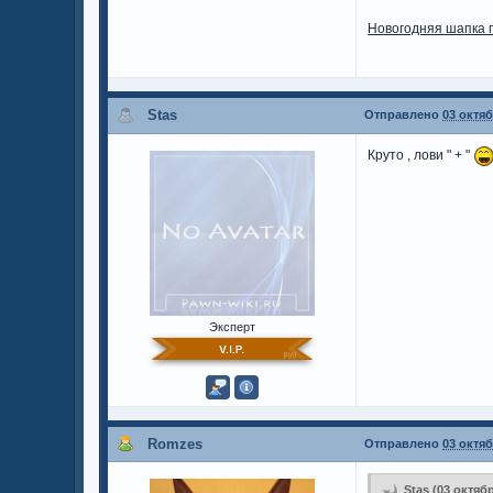
Новогодняя шапка п
Stas
Отправлено
03 октяб
Круто , лови " + "
Эксперт
Romzes
Отправлено
03 октяб
Stas (03 октябр