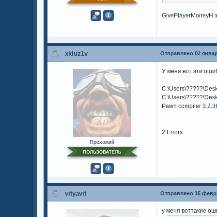
GivePlayerMoneyH 
xkluz1v
Отправлено
02 январ
У меня вот эти оши
C:\Users\?????\Des
C:\Users\?????\Deskt
Pawn compiler 3.2.
2 Errors.
Прохожий
vityavit
Отправлено
15 февра
у меня воттакие ош