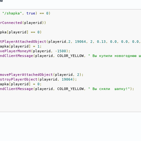
ам
,
"/shapka"
,
true
)
==
0
)
erConnected
(
playerid
))
apka
[
playerid
]
==
0
)
etPlayerAttachedObject
(
playerid
,
2
,
19064
,
2
,
0.13
,
0.0
,
0.0
,
0.0
hapka
[
playerid
]
=
1
;
ivePlayerMoneyH
(
playerid
,
-
1500
);
endClientMessage
(
playerid
,
 COLOR_YELLOW
,
" Вы купили новогоднюю 
emovePlayerAttachedObject
(
playerid
,
2
);
estroyPlayerObject
(
playerid
,
19064
);
hapka
[
playerid
]
=
0
;
endClientMessage
(
playerid
,
 COLOR_YELLOW
,
" Вы сняли  шапку!"
);