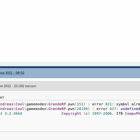
ря 2011 - 08:52
я 2011 - 21:20) писал:
ает
Andreas
\
Cool
\
gamemodes
\
GrandeRP
.
pwn
(
151
)
:
 error 
021
:
 symbol alr
Andreas
\
Cool
\
gamemodes
\
GrandeRP
.
pwn
(
20199
)
:
 error 
017
:
undefine
er 
3.2
.
3664
Copyright
(
c
)
1997
-
2006
,
 ITB 
CompuP