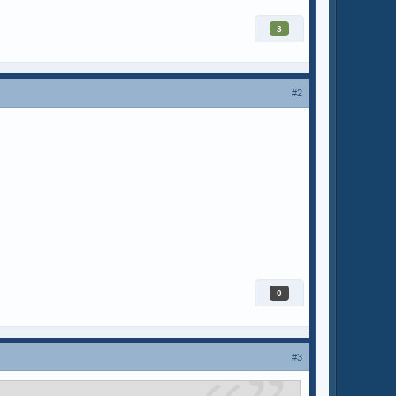
3
#2
0
#3