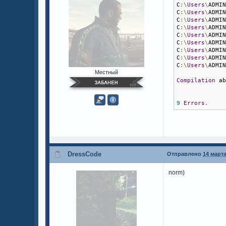
C
:\
Users
\
ADMI
C
:\
Users
\
ADMI
C
:\
Users
\
ADMI
C
:\
Users
\
ADMI
C
:\
Users
\
ADMI
C
:\
Users
\
ADMI
C
:\
Users
\
ADMI
C
:\
Users
\
ADMI
C
:\
Users
\
ADMI
Местный
Compilation
 a
9
Errors
.
DressCode
Отправлено
14 марта
norm)