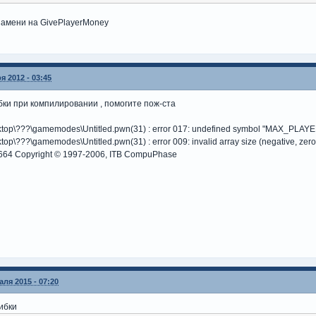
замени на GivePlayerMoney
я 2012 - 03:45
бки при компилировании , помогите пож-ста
ktop\???\gamemodes\Untitled.pwn(31) : error 017: undefined symbol "MAX_PLAY
op\???\gamemodes\Untitled.pwn(31) : error 009: invalid array size (negative, zero
3664 Copyright © 1997-2006, ITB CompuPhase
ля 2015 - 07:20
ибки