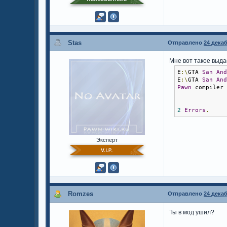
Stas
Отправлено
24 декаб
Мне вот такое выда
E
:\
GTA 
San
An
E
:\
GTA 
San
An
Pawn
 compiler
2
Errors
.
Эксперт
Romzes
Отправлено
24 декаб
Ты в мод ушил?