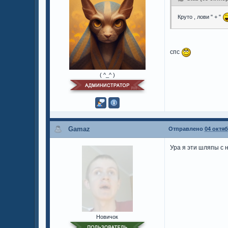
Круто , лови " + "
спс
( ^_^ )
Gamaz
Отправлено
04 октяб
Ура я эти шляпы с н
Новичок