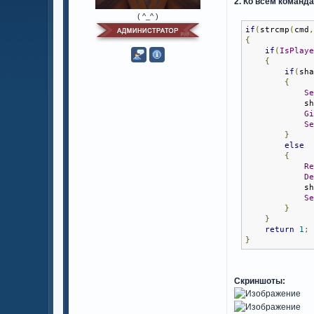
2. Ко всем команд
( ^_^ )
if
(
strcmp
(
cmd
{
if
(
IsPlay
{
if
(
sh
{
S
            s
G
S
}
else
{
R
D
            s
S
}
}
return
1
;
}
Скриншоты: