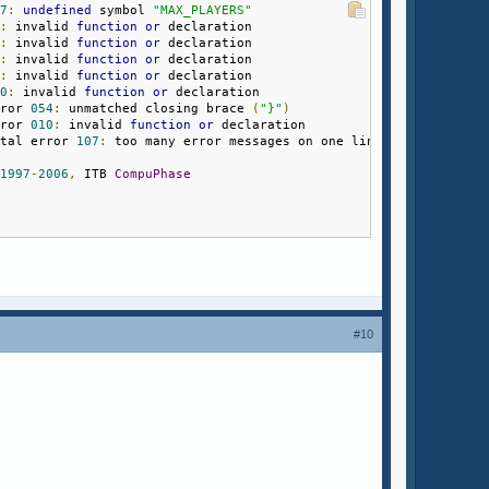
17
:
undefined
 symbol 
"MAX_PLAYERS"
0
:
 invalid 
function
or
 declaration
0
:
 invalid 
function
or
 declaration
0
:
 invalid 
function
or
 declaration
0
:
 invalid 
function
or
 declaration
10
:
 invalid 
function
or
 declaration
rror 
054
:
 unmatched closing brace 
(
"}"
)
rror 
010
:
 invalid 
function
or
 declaration
atal error 
107
:
 too many error messages on one line
1997
-
2006
,
 ITB 
CompuPhase
#10