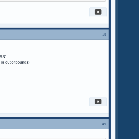
0
#8
ERS"
 or out of bounds)
0
#9