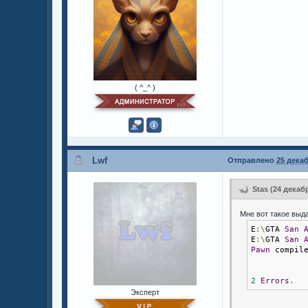
( ^_^ )
Lwf
Отправлено
25 декаб
Stas (24 декабр
Мне вот такое выд
E
:\
GTA 
San
E
:\
GTA 
San
Pawn
 compil
2
Errors
.
Эксперт