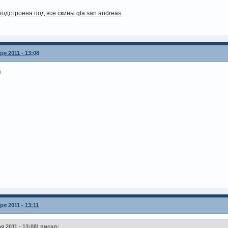
одстроена под все скины gta san andreas.
ря 2011 - 13:08
ря 2011 - 13:11
я 2011 - 13:08) писал: