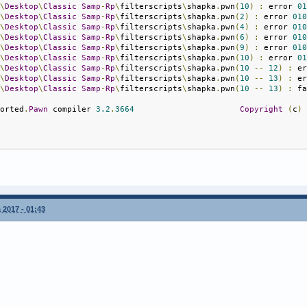
N
\
Desktop
\
Classic
Samp
-
Rp
\
filterscripts
\
shapka
.
pwn
(
10
)
:
 error 
0
N
\
Desktop
\
Classic
Samp
-
Rp
\
filterscripts
\
shapka
.
pwn
(
2
)
:
 error 
01
N
\
Desktop
\
Classic
Samp
-
Rp
\
filterscripts
\
shapka
.
pwn
(
4
)
:
 error 
01
N
\
Desktop
\
Classic
Samp
-
Rp
\
filterscripts
\
shapka
.
pwn
(
6
)
:
 error 
01
N
\
Desktop
\
Classic
Samp
-
Rp
\
filterscripts
\
shapka
.
pwn
(
9
)
:
 error 
01
N
\
Desktop
\
Classic
Samp
-
Rp
\
filterscripts
\
shapka
.
pwn
(
10
)
:
 error 
0
N
\
Desktop
\
Classic
Samp
-
Rp
\
filterscripts
\
shapka
.
pwn
(
10
--
12
)
:
 e
N
\
Desktop
\
Classic
Samp
-
Rp
\
filterscripts
\
shapka
.
pwn
(
10
--
13
)
:
 e
N
\
Desktop
\
Classic
Samp
-
Rp
\
filterscripts
\
shapka
.
pwn
(
10
--
13
)
:
 f
borted
.
Pawn
 compiler 
3.2
.
3664
Copyright
(
c
)
 2017 - 01:43