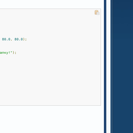
,
80.0
,
80.0
);
шапку!"
);