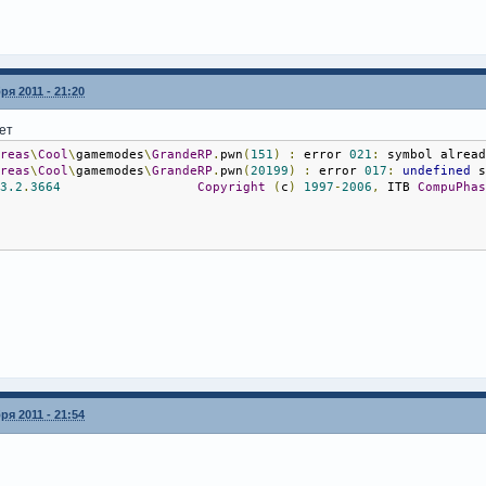
ря 2011 - 21:20
ет
dreas
\
Cool
\
gamemodes
\
GrandeRP
.
pwn
(
151
)
:
 error 
021
:
 symbol alrea
dreas
\
Cool
\
gamemodes
\
GrandeRP
.
pwn
(
20199
)
:
 error 
017
:
undefined
 
 
3.2
.
3664
Copyright
(
c
)
1997
-
2006
,
 ITB 
CompuPha
ря 2011 - 21:54