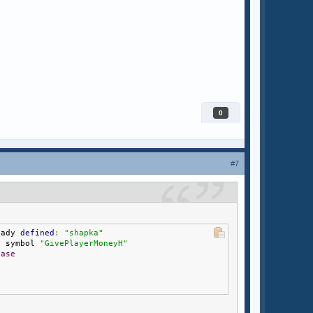
0
#7
eady 
defined
:
"shapka"
d
 symbol 
"GivePlayerMoneyH"
hase