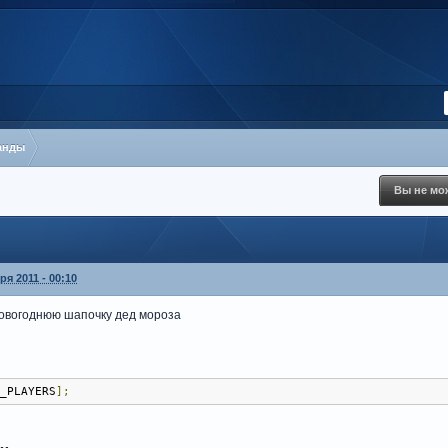
анды
Вы не мож
ря 2011 - 00:10
овогоднюю шапочку дед мороза
X_PLAYERS
];