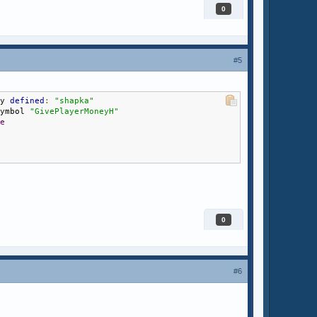
0
#5
dy 
defined
:
"shapka"
symbol 
"GivePlayerMoneyH"
se
0
#6