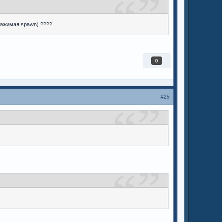
 нажимая spawn) ????
0
#25