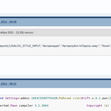
 2012 - 09:49
ября 2011 - 13:39) писал:
layerid,2,DIALOG_STYLE_INPUT, "Авторизация", "Авторизуйся \nПароль нижу:", "Логин",
 2012 - 08:31
and
Settings
\
admin
.
16E4C55897FA42B
\Рабочий
стол\
Drift
.
v
.
0.1
.
pwn
(
borted
.
Pawn
 compiler 
3.2
.
3664
Copyright
(
c
)