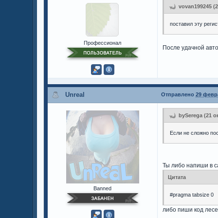
vovan199245 (2
поставил эту регис
Профессионал
После удачной авто
Unreal
Отправлено
29 февра
bySerega (21 о
Если не сложно по
Ты либо напиши в с
Цитата
Banned
#pragma tabsize 0
либо пиши код лес