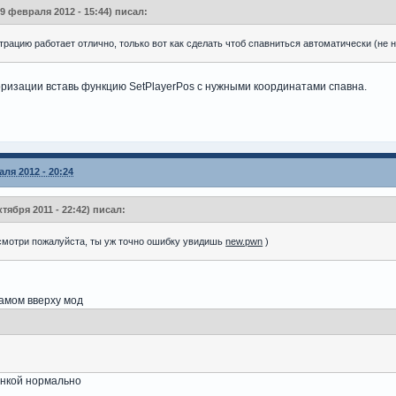
9 февраля 2012 - 15:44) писал:
трацию работает отлично, только вот как сделать чтоб спавниться автоматически (не
ризации вставь функцию SetPlayerPos с нужными координатами спавна.
ля 2012 - 20:24
ктября 2011 - 22:42) писал:
смотри пожалуйста, ты уж точно ошибку увидишь
new.pwn
)
амом вверху мод
енкой нормально