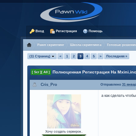
Вход
Регистрация
Помощь
Pawn скриптинг
Школа скриптинга
Готовые решени
(11 Страниц)
<
1
2
3
4
5
>
Последняя »
Полноценная Регистрация На Mxini.in
[ Scr ][ All ]
Cris_Pro
Отправлено
31 январ
а как сделать чтоб
Хочу создать серверок..