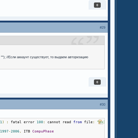
0
#29
 ""); //Если аккаунт существует, то выдаем авторизацию
0
#30
21
)
:
 fatal error 
100
:
 cannot read 
from
 file
:
"mxINI"
1997
-
2006
,
 ITB 
CompuPhase