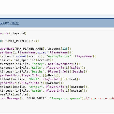
я 2012 - 16:07
counts
(
playerid
)
=
0
;
 i
<
MAX_PLAYERS
;
 i
++)
layerName
[
MAX_PLAYER_NAME
],
 account
[
128
];
ayerName
(
i
,
PlayerName
,
sizeof
(
PlayerName
));
t
(
account
,
sizeof
(
account
),
"users/%s.ini"
,
PlayerName
);
niFile 
=
 ini_openFile
(
account
);
etInteger
(
iniFile
,
"Money"
,
GetPlayerMoney
(
i
));
etInteger
(
iniFile
,
"Kills"
,
PlayerInfo
[
i
][
Kills
]);
etInteger
(
iniFile
,
"Deaths"
,
PlayerInfo
[
i
][
Deaths
]);
ayerHealth
(
i
,
PlayerInfo
[
i
][
pHeal
]);
etFloat
(
iniFile
,
"Heal"
,
PlayerInfo
[
i
][
pHeal
]);
ayerArmour
(
i
,
PlayerInfo
[
i
][
pArmour
]);
etFloat
(
iniFile
,
"Armour"
,
PlayerInfo
[
i
][
pArmour
]);
etInteger
(
iniFile
,
"Admin"
,
PlayerInfo
[
i
][
pAdmin
]);
loseFile
(
iniFile
);
lientMessage
(
i
,
 COLOR_WHITE
,
"Аккаунт сохранен"
);
// для теста до