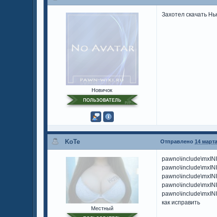
Захотел скачать Нь
Новичок
KoTe
Отправлено
14 марта
pawno\include\mxINI.
pawno\include\mxINI.
pawno\include\mxINI.i
pawno\include\mxINI.
pawno\include\mxINI.
как исправить
Местный