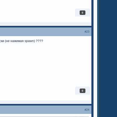
0
#23
ески (не нажимая spawn) ????
0
#24