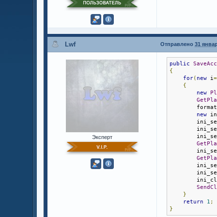
Lwf
Отправлено
31 январ
public
SaveAc
{
for
(
new
 i
{
new
P
GetPl
        forma
new
 i
        ini_s
        ini_s
        ini_s
Эксперт
GetPl
        ini_s
GetPl
        ini_s
        ini_s
        ini_c
SendC
}
return
1
;
}