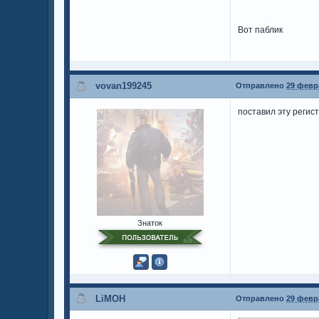
Вот паблик
vovan199245
Отправлено
29 февра
поставил эту регис
Знаток
LiMOH
Отправлено
29 февра