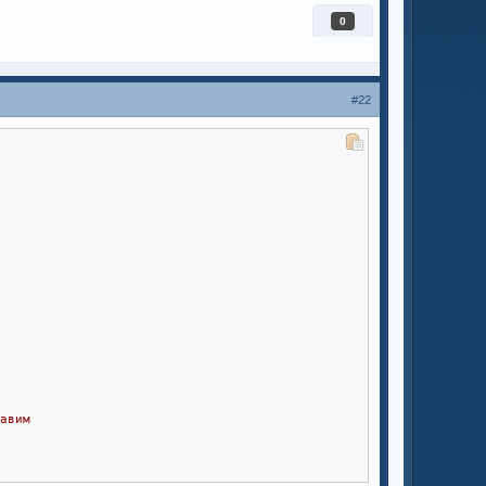
0
#22
бавим