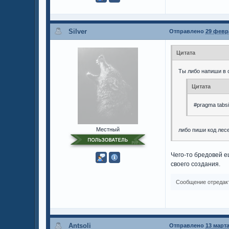
Silver
Отправлено
29 февра
Цитата
Ты либо напиши в
Цитата
#pragma tabs
Местный
либо пиши код лес
Чего-то бредовей е
своего создания.
Сообщение отредак
Antsoli
Отправлено
13 марта