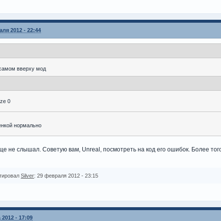
ля 2012 - 22:44
 самом вверху мод
ize 0
енкой нормально
ще не слышал. Советую вам, Unreal, посмотреть на код его ошибок. Более тог
тировал
Silver
: 29 февраля 2012 - 23:15
 2012 - 17:09