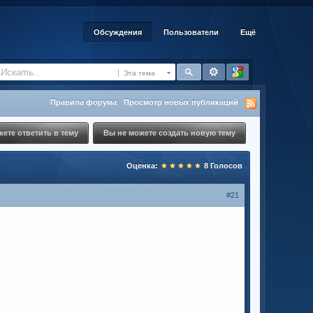
Обсуждения
Пользователи
Ещё
Эта тема
Правила форума
Просмотр новых публикаций
ете ответить в тему
Вы не можете создать новую тему
Оценка:
8
Голосов
#21