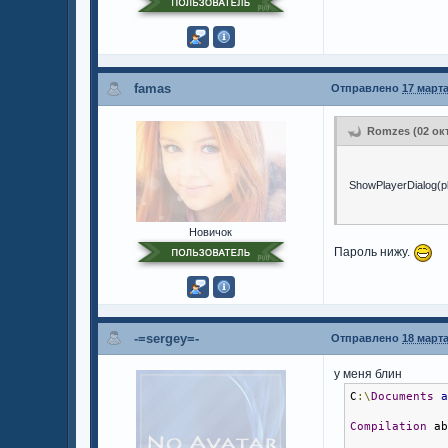
famas
Отправлено
17 марта
Romzes (02 окт
ShowPlayerDialog(p
Новичок
Пароль нижу.
-=sergey=-
Отправлено
18 марта
у меня блин
C
:\
Documents
Compilation
 a