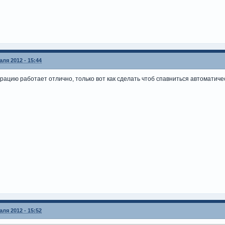
ля 2012 - 15:44
трацию работает отлично, только вот как сделать чтоб спавниться автоматич
ля 2012 - 15:52