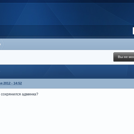
я
Вы не мож
c
я 2012 - 14:52
ы сохрянился админка?