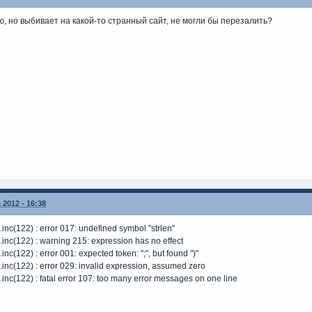
ю, но выбивает на какой-то странный сайт, не могли бы перезалить?
 2012 - 16:38
inc(122) : error 017: undefined symbol "strlen"
inc(122) : warning 215: expression has no effect
nc(122) : error 001: expected token: ";", but found ")"
inc(122) : error 029: invalid expression, assumed zero
inc(122) : fatal error 107: too many error messages on one line