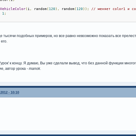
eVehicleColor
(
i
,
 random
(
120
),
 random
(
120
));
// меняет color1 и c
n
1
;
 тысячи подобных примеров, но все равно невозможно показать все прелест
 его.
урок' к концу. Я думаю, Вы уже сделали вывод, что без данной функции много
е, автор урока -
manok
.
2012 - 10:10