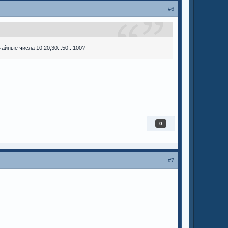
#6
айные числа 10,20,30...50...100?
0
#7