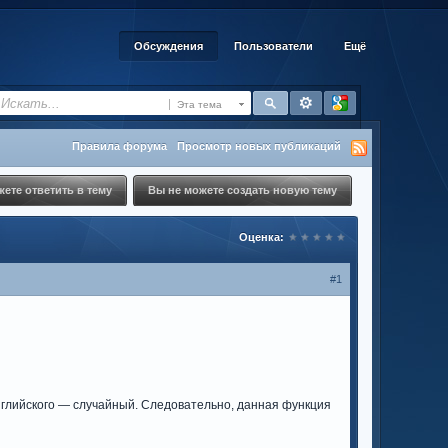
Обсуждения
Пользователи
Ещё
Эта тема
Правила форума
Просмотр новых публикаций
ете ответить в тему
Вы не можете создать новую тему
Оценка:
#1
нглийского — случайный. Следовательно, данная функция