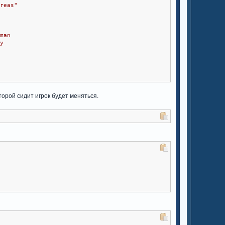
dreas"
hman
ty
орой сидит игрок будет меняться.
wn
][
1
],
 gRandomPos
[
rand_spawn
][
2
]);