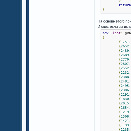
}
retur
}
На основе этого пр
И еще, если вы исп
new
Float
:
 gR
{
{
1751
{
2652
{
2489
{
2689
{
2770
{
2807
{
2552
{
2232
{
2388
{
2481
{
2495
{
2306
{
2191
{
1830
{
2015
{
1654
{
1219
{
1508
{
1421
{
1133
{
1235