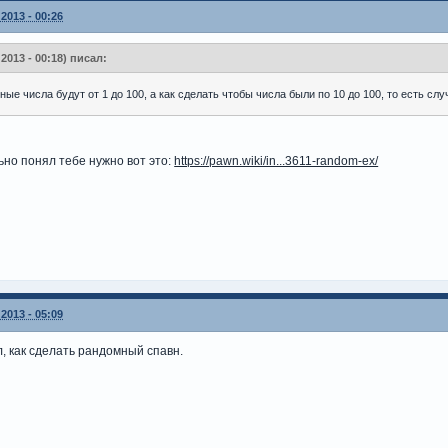
2013 - 00:26
 2013 - 00:18) писал:
ые числа будут от 1 до 100, а как сделать чтобы числа были по 10 до 100, то есть случ
ьно понял тебе нужно вот это:
https://pawn.wiki/in...3611-random-ex/
2013 - 05:09
л, как сделать рандомный спавн.