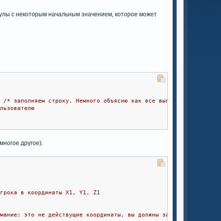
улы с некоторым начальным значением, которое может
д
;
/* заполняем строку. Немного объясню как все выполняется. Функ
ользователю
многое другое).
игрока в координаты X1, Y1, Z1
имание: это не действущие координаты, вы должны заменить их на с