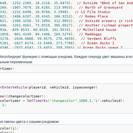
4648
,
-
1252.2269
,
18.2116
,
25.0473
},
// Outside "BAnk of San An
5260
,
-
1007.7679
,
28.4185
,
213.9953
},
// North of Graveyard
9332
,
-
1232.6490
,
16.9766
,
5.2999
},
// LS Film Studio
6021
,
-
1496.6207
,
20.4345
,
266.9252
},
// Rodeo Place
4621
,
-
1366.3256
,
53.1094
,
312.0852
},
// Outside propery in ric
5446
,
-
1261.4562
,
73.9319
,
305.0017
},
// Another richman proper
1918
,
-
839.8533
,
60.6328
,
191.9514
},
// Mulholland house
.1859
,
-
801.4249
,
84.1406
,
269.5274
},
// Maddoggs
.3170
,
-
2036.6886
,
59.9575
,
276.4659
},
// Verdant Bluffs
.5181
,
-
2627.8174
,
13.5469
,
273.7786
},
// Ocean docks 1
.4346
,
-
2637.6543
,
13.6453
,
358.3565
}
// Ocean Docks spawn 2
безобидную' функцию с помощью рэндома. Каждую секунду цвет машины в кот
erSpawn
(
playerid
)
льным переменным:
ortimer
;
and_spawn 
=
 random
(
sizeof
(
gRandomPos
));
ayerPos
(
playerid
,
 gRandomPos
[
rand_spawn
][
0
],
 gRandomPos
[
rand_spa
ayerFacingAngle
(
playerid
,
 gRandomPos
[
rand_spawn
][
3
]);
erEnterVehicle
(
playerid
,
 vehicleid
,
 ispassenger
)
n
1
;
imer
(
changecolortimer
);
ecolortimer 
=
SetTimerEx
(
"changecolor"
,
1000
,
1
,
"i"
,
vehicleid
);
n
1
;
ю смены цвета с нашим рэндомом:
ecolor
(
i
);
color
(
i
)