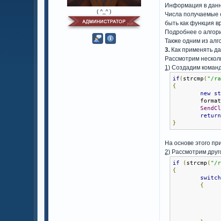
Информация в данн
( ^_^ )
Числа получаемые 
быть как функция в
Подробнее о алгор
Также одним из алг
3.
Как применять д
Рассмотрим нескол
1)
Создадим команду,
if
(
strcmp
(
"/r
{
new
s
        forma
SendC
retur
}
На основе этого пр
2)
Рассмотрим друго
if
(
strcmp
(
"/
{
switc
{