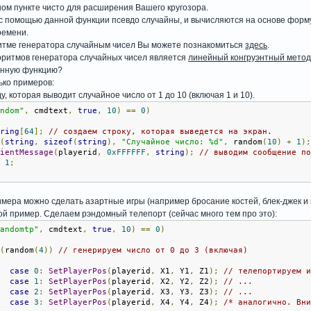
ом пункте чисто для расширения Вашего кругозора.
с помощью данной функции псевдо случайны, и вычисляются на основе форм
ремени.
итме генератора случайным чисел Вы можете познакомиться
здесь
.
оритмов генератора случайных чисел является
линейный конгруэнтный мето
анную функцию?
ько примеров:
 которая выводит случайное число от 1 до 10 (включая 1 и 10).
andom"
,
 cmdtext
,
true
,
10
)
==
0
)
tring
[
64
];
// создаем строку, которая выведется на экран.
t
(
string
,
sizeof
(
string
),
"Случайное число: %d"
,
 random
(
10
)
+
1
)
lientMessage
(
playerid
,
0xFFFFFF
,
string
);
// выводим сообщение п
n
1
;
имера можно сделать азартные игры (например бросание костей, блек-джек и 
й пример. Сделаем рэндомный телепорт (сейчас много тем про это):
randomtp"
,
 cmdtext
,
true
,
10
)
==
0
)
h
(
random
(
4
))
// генерируем число от 0 до 3 (включая)
case
0
:
SetPlayerPos
(
playerid
,
 X1
,
 Y1
,
 Z1
);
// телепортируем 
case
1
:
SetPlayerPos
(
playerid
,
 X2
,
 Y2
,
 Z2
);
// ...
case
2
:
SetPlayerPos
(
playerid
,
 X3
,
 Y3
,
 Z3
);
// ...
case
3
:
SetPlayerPos
(
playerid
,
 X4
,
 Y4
,
 Z4
);
/* аналогично. Вн