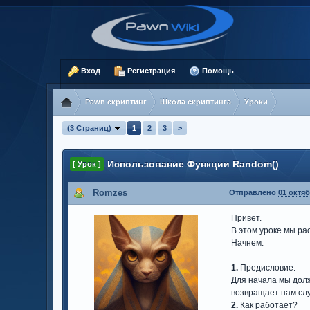
Вход
Регистрация
Помощь
Pawn скриптинг
Школа скриптинга
Уроки
(3 Страниц)
1
2
3
>
Использование Функции Random()
[ Урок ]
Romzes
Отправлено
01 октяб
Привет.
В этом уроке мы р
Начнем.
1.
Предисловие.
Для начала мы дол
возвращает нам сл
2.
Как работает?