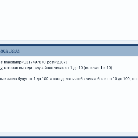
2013 - 00:18
' timestamp='1317497870' post='2107']
 которая выводит случайное число от 1 до 10 (включая 1 и 10).
е числа будут от 1 до 100, а как сделать чтобы числа были по 10 до 100, то е