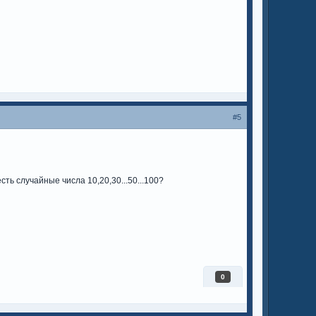
#5
сть случайные числа 10,20,30...50...100?
0