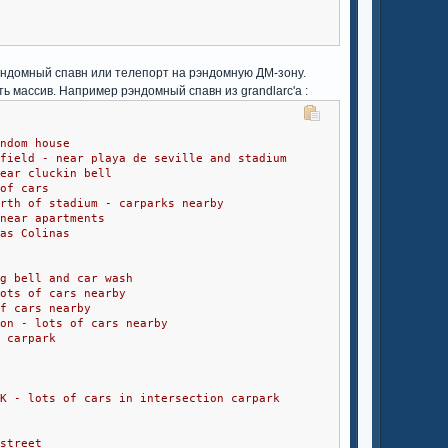
рэндомный спавн или телепорт на рэндомную ДМ-зону.
ь массив. Например рэндомный спавн из grandlarc'a :
andom house
wfield - near playa de seville and stadium
near cluckin bell
 of cars
orth of stadium - carparks nearby
 near apartments
Las Colinas
ng bell and car wash
lots of cars nearby
of cars nearby
son - lots of cars nearby
n carpark
NK - lots of cars in intersection carpark
d
nstreet