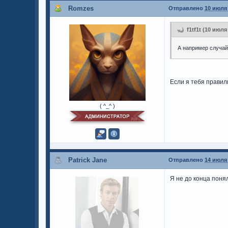
Romzes
Отправлено
10 июля 
f1tf1t (10 июля
А например случайн
Если я тебя правил
( ^_^ )
Patrick Jane
Отправлено
14 июля 
Я не до конца поня