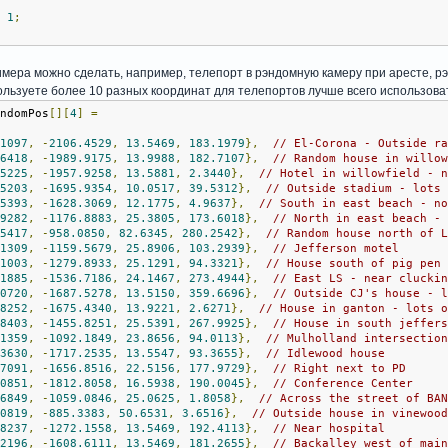
n
1
;
имера можно сделать, например, телепорт в рэндомную камеру при аресте, 
ользуете более 10 разных координат для телепортов лучше всего использоват
andomPos
[][
4
]
=
.1097
,
-
2106.4529
,
13.5469
,
183.1979
},
// El-Corona - Outside r
.6418
,
-
1989.9175
,
13.9988
,
182.7107
},
// Random house in willo
.5225
,
-
1957.9258
,
13.5881
,
2.3440
},
// Hotel in willowfield - 
.5203
,
-
1695.9354
,
10.0517
,
39.5312
},
// Outside stadium - lots
.5393
,
-
1628.3069
,
12.1775
,
4.9637
},
// South in east beach - n
.9282
,
-
1176.8883
,
25.3805
,
173.6018
},
// North in east beach -
.5417
,
-
958.0850
,
82.6345
,
280.2542
},
// Random house north of 
.1309
,
-
1159.5679
,
25.8906
,
103.2939
},
// Jefferson motel
.1003
,
-
1279.8933
,
25.1291
,
94.3321
},
// House south of pig pen
.1885
,
-
1536.7186
,
24.1467
,
273.4944
},
// East LS - near clucki
.0720
,
-
1687.5278
,
13.5150
,
359.6696
},
// Outside CJ's house - 
.8252
,
-
1675.4340
,
13.9221
,
2.6271
},
// House in ganton - lots 
.8403
,
-
1455.8251
,
25.5391
,
267.9925
},
// House in south jeffer
.1359
,
-
1092.1849
,
23.8656
,
94.0113
},
// Mulholland intersectio
.3630
,
-
1717.2535
,
13.5547
,
93.3655
},
// Idlewood house
.7091
,
-
1656.8516
,
22.5156
,
177.9729
},
// Right next to PD
.0851
,
-
1812.8058
,
16.5938
,
190.0045
},
// Conference Center
.6849
,
-
1059.0846
,
25.0625
,
1.8058
},
// Across the street of BA
.0819
,
-
885.3383
,
50.6531
,
3.6516
},
// Outside house in vinewoo
.8237
,
-
1272.1558
,
13.5469
,
192.4113
},
// Near hospital
.2196
,
-
1608.6111
,
13.5469
,
181.2655
},
// Backalley west of mai