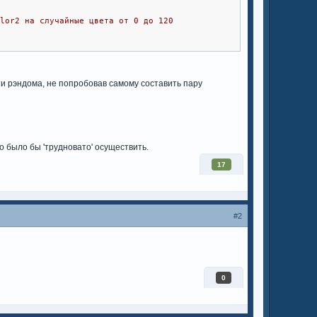
olor2 на случайные цвета от 0 до 120 
и рэндома, не попробовав самому составить пару
го было бы 'трудновато' осуществить.
17
#2
0