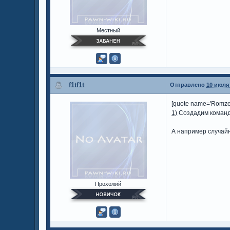
Местный
f1tf1t
Отправлено
10 июля 
[quote name='Romzes
1)
Создадим команду,
А например случайны
Прохожий