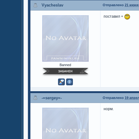
Vyacheslav
Отправлено
21 июня 
поставил +
Banned
-=sergey=-
Отправлено
19 апрел
норм.