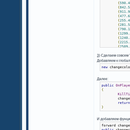
{
590.
{
842.
{
911.
{
477.
{
255.
{
281.
{
790.
{
1299
{
1240
{
2215
{
2509
};
3)
Сделаем совсем '
public
OnPlay
Добавляем к глоба
{
new
 changecol
new
 r
SetPl
Далее:
SetPl
public
OnPlay
retur
{
}
KillT
        chang
retur
}
И добавляем фунци
forward chang
public
 change