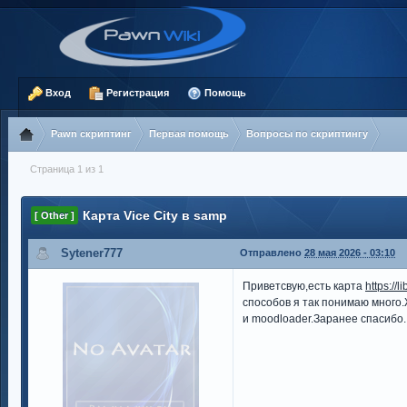
Вход
Регистрация
Помощь
Pawn скриптинг
Первая помощь
Вопросы по скриптингу
Страница 1 из 1
Карта Vice City в samp
[ Other ]
Sytener777
Отправлено
28 мая 2026 - 03:10
Приветсвую,есть карта
https://li
способов я так понимаю много.
и moodloader.Заранее спасибо.