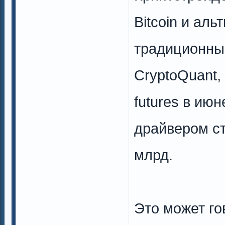
Bitcoin и ал
традиционны
CryptoQuant, 
futures в ию
драйвером с
млрд.
Это может го