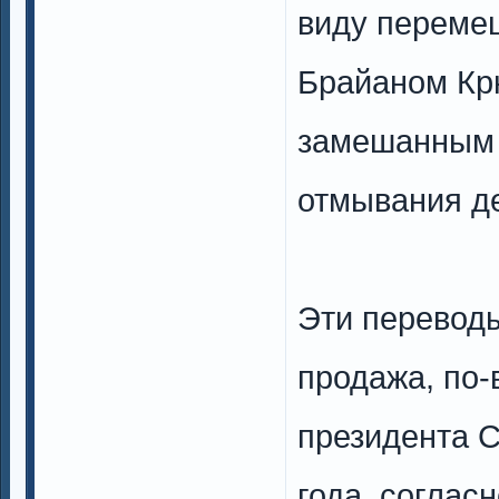
виду переме
Брайаном Крю
замешанным 
отмывания де
Эти переводы
продажа, по-
президента 
года, соглас