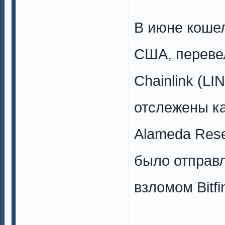
В июне кошел
США, перевел
Chainlink (L
отслежены ка
Alameda Rese
было отправл
взломом Bitfi