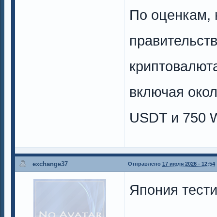
По оценкам, 
правительст
криптовалюта
включая окол
USDT и 750 W
exchange37
Отправлено
17 июля 2026 - 12:54
Япония тести