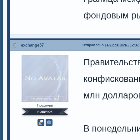
фондовым ры
exchange37
Отправлено
14 июля 2026 - 12:37
Правительст
конфискован
млн долларо
Прохожий
В понедельн