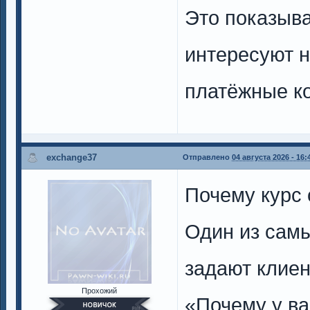
Это показыва
интересуют н
платёжные к
exchange37
Отправлено
04 августа 2026 - 16:
Почему курс 
Один из самы
задают клиен
Прохожий
«Почему у ва