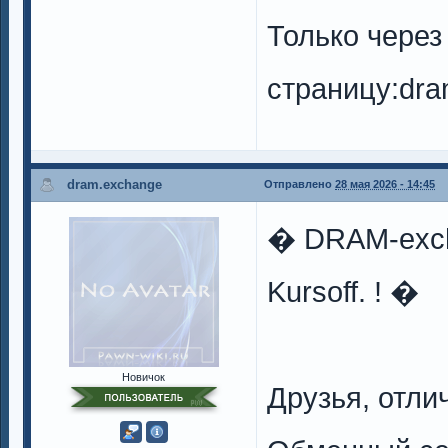
Только чере
страницу:dra
dram.exchange
Отправлено
28 мая 2026 - 14:45
� DRAM-exch
Kursoff. ! �
Новичок
Друзья, отли