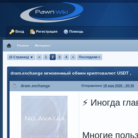
Вход
Регистрация
Помощь
Разное
Интернет
(5 Страниц)
<
1
2
3
4
>
Последняя »
dram.exchange мгновенный обмен криптовалют USDT ,
dram.exchange
Отправлено
18 мая 2026 - 20:30
⚡️ Иногда гл
Многие поль