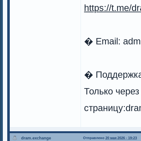
https://t.me/
� Email:
adm
� Поддержк
Только чере
страницу:dra
dram.exchange
Отправлено
20 мая 2026 - 19:23