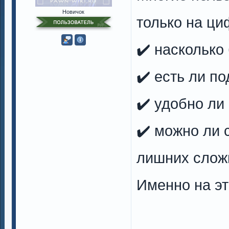
Новичок
только на ци
✔️ насколько
✔️ есть ли п
✔️ удобно ли
✔️ можно ли 
лишних слож
Именно на э