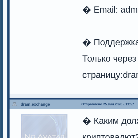
� Email:
adm
� Поддержк
Только чере
страницу:dra
dram.exchange
Отправлено
25 мая 2026 - 13:57
� Каким дол
криптовалют