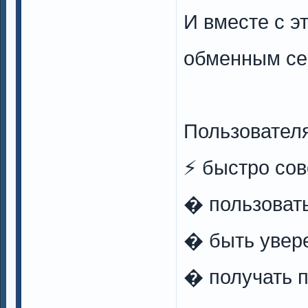
И вместе с э
обменным с
Пользовател
⚡️ быстро со
� пользоват
� быть увер
� получать 