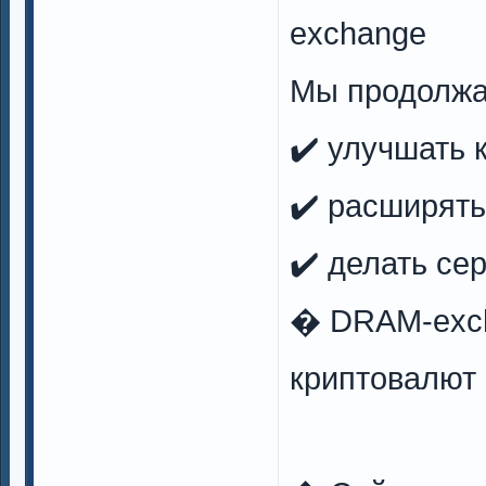
exchange
Мы продолжа
✔️ улучшать 
✔️ расширять
✔️ делать се
� DRAM-exc
криптовалют 