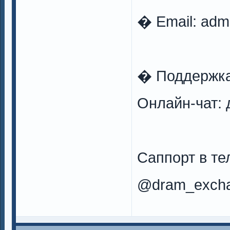
� Email:
adm
� Поддержк
Онлайн-чат: 
Саппорт в те
@dram_excha