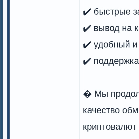
✔️ быстрые з
✔️ вывод на 
✔️ удобный 
✔️ поддержка
� Мы продол
качество обм
криптовалют