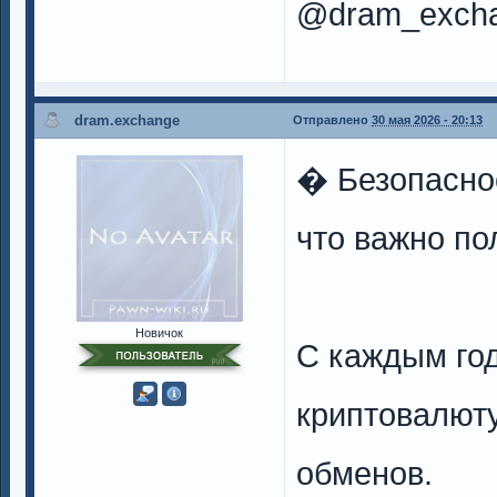
@dram_excha
dram.exchange
Отправлено
30 мая 2026 - 20:13
� Безопасно
что важно по
Новичок
С каждым го
криптовалюту
обменов.