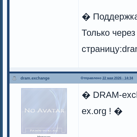
� Поддержк
Только чере
страницу:dra
dram.exchange
Отправлено
22 мая 2026 - 14:34
� DRAM-exch
ex.org ! �
Новичок