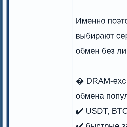
Именно поэт
выбирают се
обмен без л
� DRAM-exch
обмена попу
✔️ USDT, BT
✔️ быстрые з