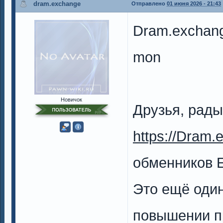
dram.exchange
Отправлено
01 июня 2026 - 21:43
Dram.exchan
mon
Новичок
Друзья, рады
https://Dram.
обменников 
Это ещё один
повышении п