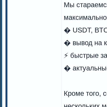
Мы стараемс
максимально
� USDT, BTC
� вывод на к
⚡️ быстрые з
� актуальны
Кроме того, 
нескольких м