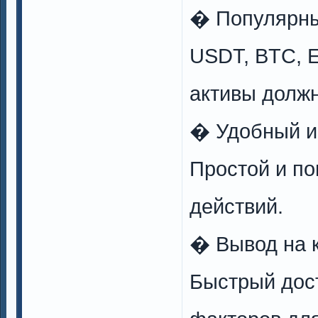
� Популярны
USDT, BTC, 
активы должн
� Удобный и
Простой и п
действий.
� Вывод на к
Быстрый дост