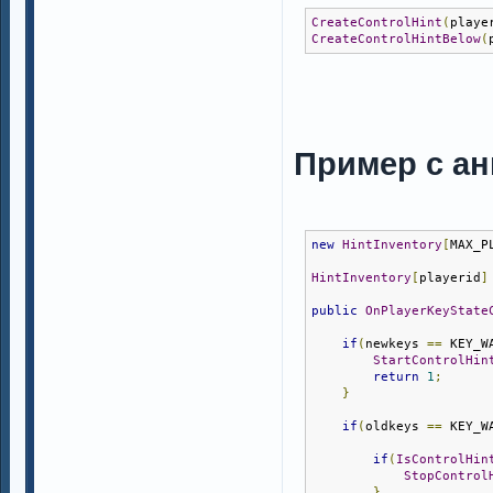
CreateControlHint
(
playe
CreateControlHintBelow
(
Пример с а
new
HintInventory
[
MAX_P
HintInventory
[
playerid
]
public
OnPlayerKeyState
if
(
newkeys 
==
 KEY_W
StartControlHin
return
1
;
}
if
(
oldkeys 
==
 KEY_W
if
(
IsControlHin
StopControl
}