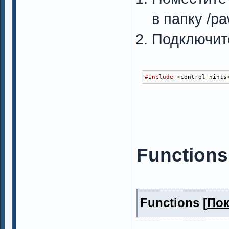
в папку /pa
Подключи
#include
<
control
-
hints
Functions
Functions [
Пок