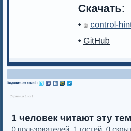
Скачать
:
•
control-hin
•
GitHub
Поделиться темой:
Страница 1 из 1
1 человек читают эту те
0 пользователей, 1 гостей, 0 скр