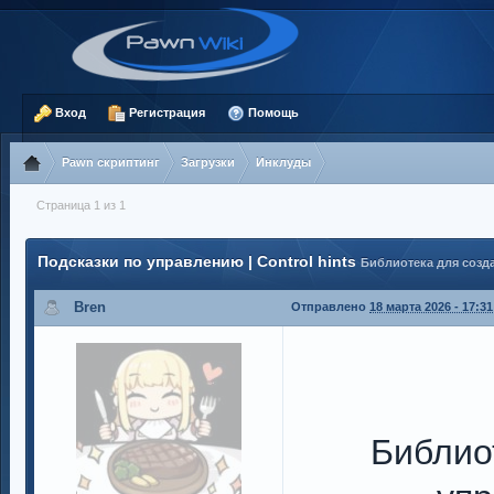
Вход
Регистрация
Помощь
Pawn скриптинг
Загрузки
Инклуды
Страница 1 из 1
Подсказки по управлению | Control hints
Библиотека для созд
Bren
Отправлено
18 марта 2026 - 17:31
Библио