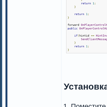
return
1
;
}
return
1
;
}
forward 
OnPlayerControl
public
OnPlayerControlH
if
(
hintid 
==
HintIn
SendClientMessa
}
return
1
;
}
Установк
Поместите