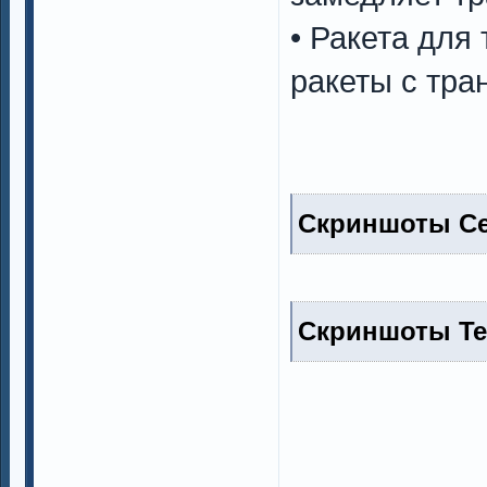
• Ракета для
ракеты с тра
Скриншоты Ce
Скриншоты Te