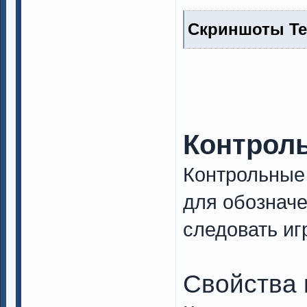
Скриншоты Te
Контрол
Контрольные 
для обознач
следовать иг
Свойства 