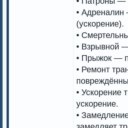
• Патроны —
• Адреналин
(ускорение).
• Смертельны
• Взрывной —
• Прыжок — п
• Ремонт тра
повреждённы
• Ускорение 
ускорение.
• Замедлени
замедляет тр