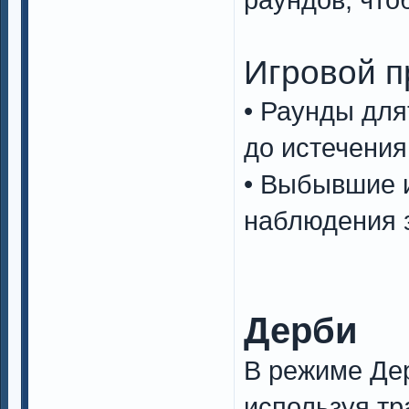
Игровой п
• Раунды для
до истечения
• Выбывшие и
наблюдения з
Дерби
В режиме Дер
используя тр