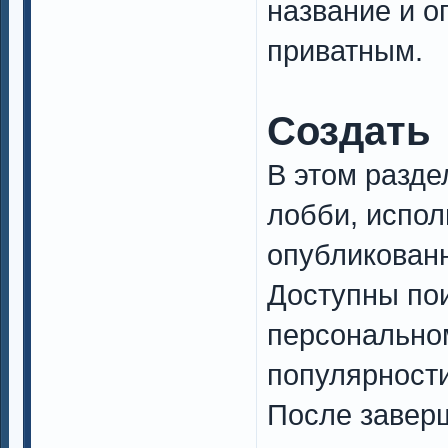
название и о
приватным.
Создать
В этом разде
лобби, испол
опубликован
Доступны пои
персональном
популярности
После заверш