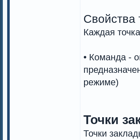
Свойства 
Каждая точка
• Команда - 
предназначен
режиме)
Точки з
Точки закла