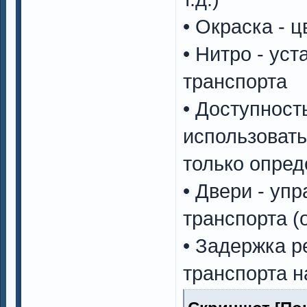
• Окраска - ц
• Нитро - ус
транспорта
• Доступност
использовать
только опре
• Двери - уп
транспорта (
• Задержка р
транспорта н