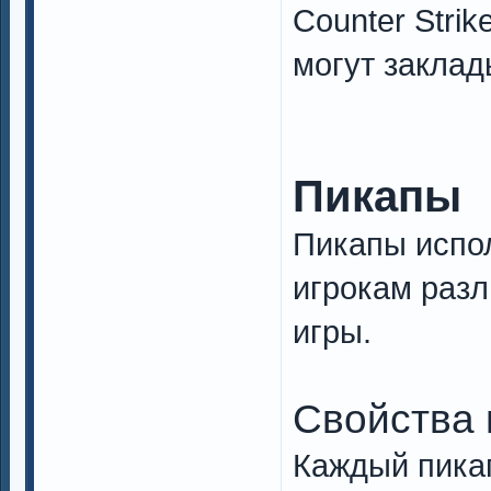
Counter Strik
могут заклад
Пикапы
Пикапы испо
игрокам разл
игры.
Свойства 
Каждый пика