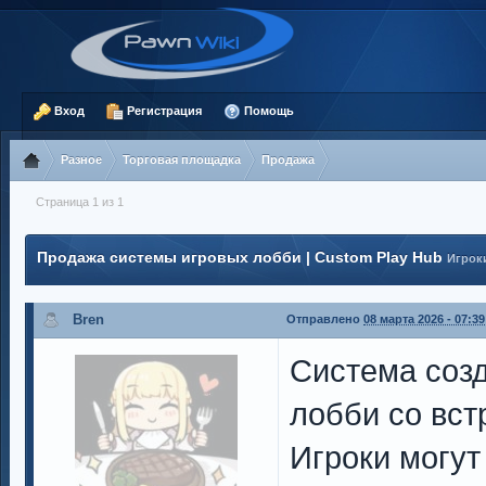
Вход
Регистрация
Помощь
Разное
Торговая площадка
Продажа
Страница 1 из 1
Продажа системы игровых лобби | Custom Play Hub
Игрок
Bren
Отправлено
08 марта 2026 - 07:39
Система созд
лобби со вст
Игроки могут