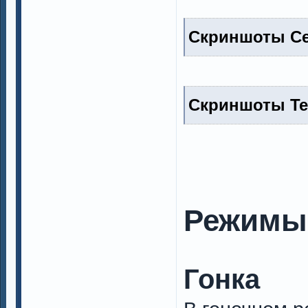
Скриншоты Ce
Скриншоты Te
Режимы
Гонка