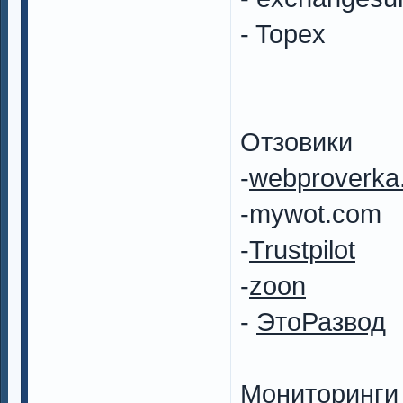
- Topex
Отзовики
-
webproverka
-mywot.com
-
Trustpilot
-
zoon
-
ЭтоРазвод
Мониторинги