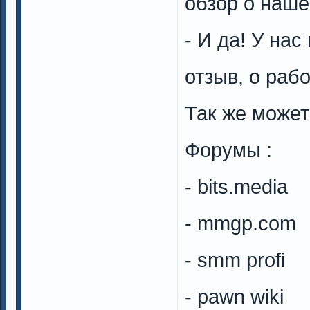
обзор о наше
- И да! У на
отзыв, о раб
Так же может
Форумы :
- bits.media
- mmgp.com
- smm profi
- pawn wiki