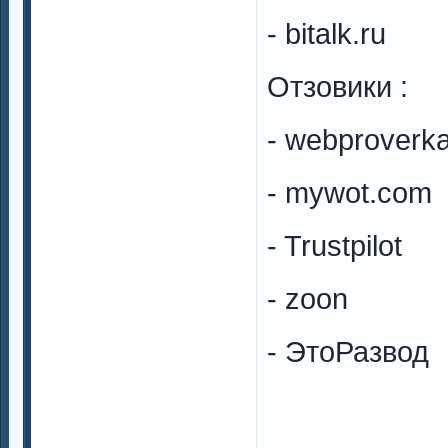
- bitalk.ru
Отзовики :
- webproverk
- mywot.com
- Trustpilot
- zoon
- ЭтоРазвод