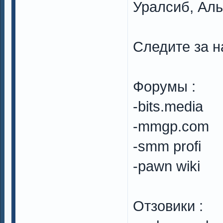
Уралсиб, Аль
Следите за н
Форумы :
-bits.media
-mmgp.com
-smm profi
-pawn wiki
Отзовики :