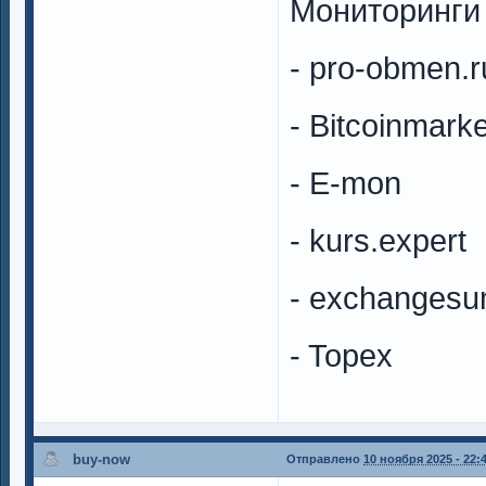
Мониторинги 
- pro-obmen.r
- Bitcoinmarke
- E-mon
- kurs.expert
- exchanges
- Topex
buy-now
Отправлено
10 ноября 2025 - 22: