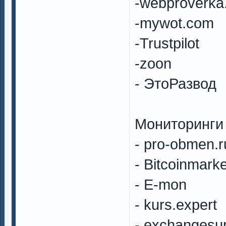
-webproverka
-mywot.com
-Trustpilot
-zoon
- ЭтоРазвод
Мониторинги 
- pro-obmen.r
- Bitcoinmarke
- E-mon
- kurs.expert
- exchanges