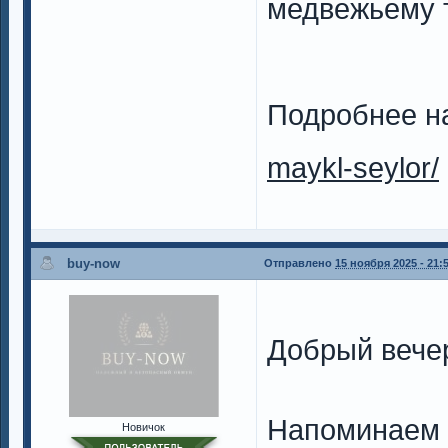
медвежьему т
Подробнее на
maykl-seylor/
buy-now
Отправлено
15 ноября 2025 - 21:
Добрый вече
Напоминаем в
Новичок