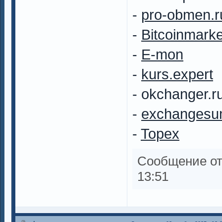
-
pro-obmen.r
-
Bitcoinmarke
-
E-mon
-
kurs.expert
- okchanger.r
-
exchangesu
-
Topex
Сообщение о
13:51