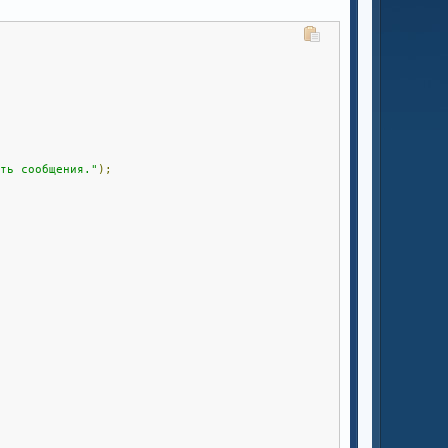
ять сообщения."
);