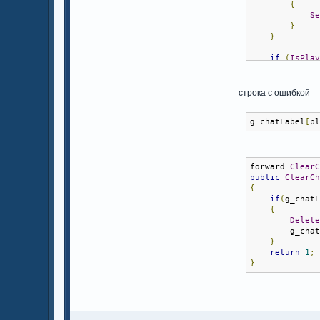
{
S
}
}
if
(
IsPla
{
if
(
I
{
строка с ошибкой
}
g_chatLabel
[
p
        g_cha
SetTi
}
return
0
;
forward 
Clear
}
public
ClearC
{
if
(
g_chat
{
Delet
        g_cha
}
return
1
;
}