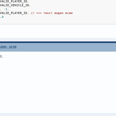
NVALID_PLAYER_ID
,
estroyDynamic3DTextLabel
(
g_chatLabel
[
playerid
]);
NVALID_VEHICLE_ID
,
1
,
-
1
,
NVALID_PLAYER_ID
,
// <<< текст виден всем
1.0
;
// немного выше головы
0.0
tLabel
[
playerid
]
=
CreateDynamic3DTextLabel
(
sg
,
olor
,
x
,
 py
,
 pz
,
0.0
,
// расстояние отображения
NVALID_PLAYER_ID
,
NVALID_VEHICLE_ID
,
2025 - 22:59
1
,
-
1
,
NVALID_PLAYER_ID
,
// <<< текст виден всем
0.0
0,
merEx
(
"ClearChatLabel"
,
5000
,
false
,
"i"
,
 playerid
);