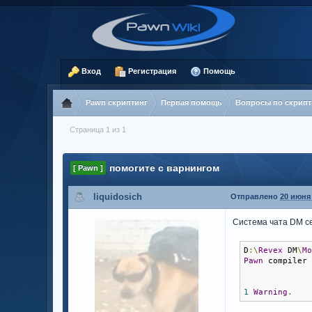
Вход
Регистрация
Помощь
Pawn скриптинг
Первая помощь
Вопросы по скрипт
Страница 1 из 1
помогите с варнингом
[ Pawn ]
liquidosich
Отправлено
20 июня 
Система чата DM се
D
:\
Revex
 DM
\
M
Pawn
 compiler
1
Warning
.