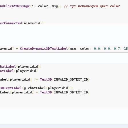
endClientMessage
(
i
,
 color
,
 msg
);
// тут используем цвет color
yerConnected
(
playerid
))
sValidDynamic3DTextLabel
(
g_chatLabel
[
playerid
]))
DestroyDynamic3DTextLabel
(
g_chatLabel
[
playerid
]);
layerid
]
=
CreateDynamic3DTextLabel
(
msg
,
 color
,
0.0
,
0.0
,
0.7
,
1
tLabel
[
playerid
]
=
CreateDynamic3DTextLabel
(
msg
,
 color
,
0.0
,
0.0
merEx
(
"ClearChatLabel"
,
5000
,
false
,
"i"
,
 playerid
);
// чтобы стандартное сообщение не дублировалось
ChatLabel
(
playeridid
);
hatLabel
(
playeridid
)
Label
[
playeridid
]
!=
Text3D
:
INVALID_3DTEXT_ID
)
e3DTextLabel
(
g_chatLabel
[
playeridid
]);
tLabel
[
playeridid
]
=
Text3D
:
INVALID_3DTEXT_ID
;