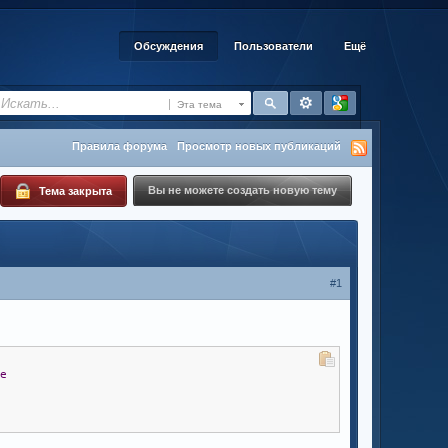
Обсуждения
Пользователи
Ещё
Эта тема
Правила форума
Просмотр новых публикаций
Вы не можете создать новую тему
Тема закрыта
#1
se