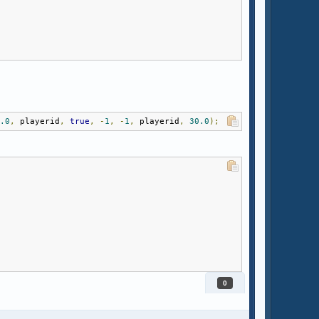
5.0
,
 playerid
,
true
,
-
1
,
-
1
,
 playerid
,
30.0
);
,
0.7
,
15.0
,
 playerid
,
true
,
-
1
,
-
1
,
 playerid
,
30.0
);
0