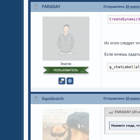
FARADAY
Отправлено
20 июня 
CreateDynamic
Из этого следует что
Если хочешь задать
Знаток
g_chatLabel
[
p
liquidosich
Отправлено
20 июня 
FARADAY (20 ию
Нажмите сюда, чт