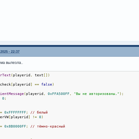
2025 - 22:37
ема вылезла..
erText
(
playerid
,
 text
[])
_check
[
playerid
]
==
false
)
lientMessage
(
playerid
,
0xFFA500FF
,
"Вы не авторизованы."
);
n
0
;
 
=
0xFFFFFFFF
;
// белый
yerVW
[
playerid
]
!=
0
)
 
=
0x8B0000FF
;
// тёмно-красный