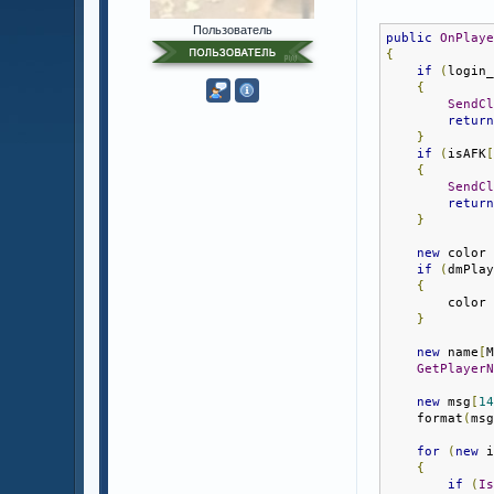
Пользователь
public
OnPlay
{
if
(
login
{
SendC
retur
}
if
(
isAFK
{
SendC
retur
}
new
 color
if
(
dmPla
{
        color
}
new
 name
[
GetPlayer
new
 msg
[
1
    format
(
ms
for
(
new
 
{
if
(
I