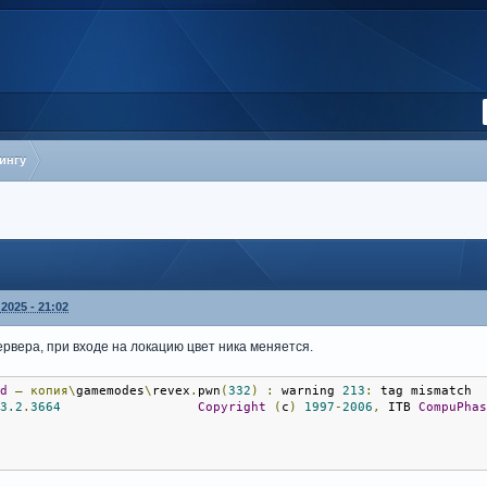
ингу
2025 - 21:02
рвера, при входе на локацию цвет ника меняется.
od
—
копия\
gamemodes
\
revex
.
pwn
(
332
)
:
 warning 
213
:
 tag mismatch
 
3.2
.
3664
Copyright
(
c
)
1997
-
2006
,
 ITB 
CompuPha