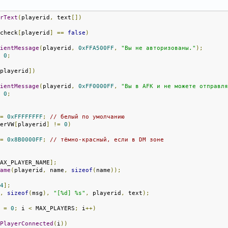
erText
(
playerid
,
 text
[])
_check
[
playerid
]
==
false
)
lientMessage
(
playerid
,
0xFFA500FF
,
"Вы не авторизованы."
);
n
0
;
[
playerid
])
lientMessage
(
playerid
,
0xFF0000FF
,
"Вы в AFK и не можете отправл
n
0
;
 
=
0xFFFFFFFF
;
// белый по умолчанию
yerVW
[
playerid
]
!=
0
)
 
=
0x8B0000FF
;
// тёмно-красный, если в DM зоне
MAX_PLAYER_NAME
];
Name
(
playerid
,
 name
,
sizeof
(
name
));
44
];
g
,
sizeof
(
msg
),
"[%d] %s"
,
 playerid
,
 text
);
i 
=
0
;
 i 
<
 MAX_PLAYERS
;
 i
++)
sPlayerConnected
(
i
))