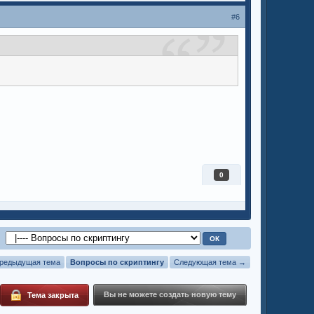
#6
0
редыдущая тема
Вопросы по скриптингу
Следующая тема →
Вы не можете создать новую тему
Тема закрыта