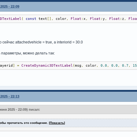
2025 - 22:09
3DTextLabel
(
const
 text
[],
 color
,
Float
:
x
,
Float
:
y
,
Float
:
z
,
Flo
 сейчас attachedvehicle = true, а interiorid = 30.0
 параметры, можно делать так:
layerid
]
=
CreateDynamic3DTextLabel
(
msg
,
 color
,
0.0
,
0.0
,
0.7
,
1
2025 - 22:13
ня 2025 - 22:09) писал:
обы прочитать это сообщение. [
Показать
]