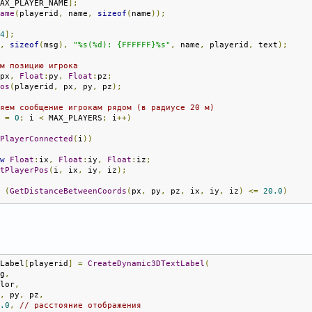
MAX_PLAYER_NAME
];
Name
(
playerid
,
 name
,
sizeof
(
name
));
44
];
g
,
sizeof
(
msg
),
"%s(%d): {FFFFFF}%s"
,
 name
,
 playerid
,
 text
);
ем позицию игрока
:
px
,
Float
:
py
,
Float
:
pz
;
Pos
(
playerid
,
 px
,
 py
,
 pz
);
ляем сообщение игрокам рядом (в радиусе 20 м)
i 
=
0
;
 i 
<
 MAX_PLAYERS
;
 i
++)
sPlayerConnected
(
i
))
ew
Float
:
ix
,
Float
:
iy
,
Float
:
iz
;
etPlayerPos
(
i
,
 ix
,
 iy
,
 iz
);
f
(
GetDistanceBetweenCoords
(
px
,
 py
,
 pz
,
 ix
,
 iy
,
 iz
)
<=
20.0
)
SendClientMessage
(
i
,
 color
,
 msg
);
tLabel
[
playerid
]
=
CreateDynamic3DTextLabel
(
ваем текст над головой игрока (виден всем)
sg
,
yerConnected
(
playerid
))
olor
,
x
,
 py
,
 pz
,
sValidDynamic3DTextLabel
(
g_chatLabel
[
playerid
]))
0.0
,
// расстояние отображения