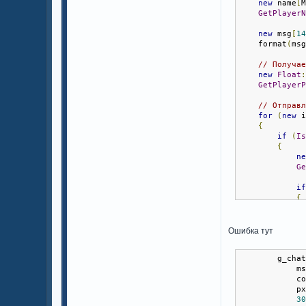
new
 name
[
GetPlayer
new
 msg
[
1
    format
(
ms
// Получа
new
Float
GetPlayer
// Отправ
for
(
new
 
{
if
(
I
{
n
G
i
{
}
}
Ошибка тут
}
        g_cha
// Показы
            m
if
(
IsPla
            c
{
            p
if
(
I
3
{