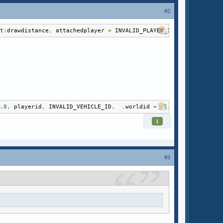
#2
at
:
drawdistance
,
 attachedplayer 
=
 INVALID_PLAYER_ID
,
 attachedveh
5.0
,
 playerid
,
 INVALID_VEHICLE_ID
,
.
worldid 
=
-
1
,
.
interiorid 
=
1
#3