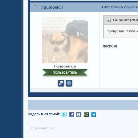
liquidosich
Отправлено
20 июня 
FARADAY (20 ию
пропустил .testlos =
пасибки
Пользователь
Поделиться темой:
Страница 1 из 1