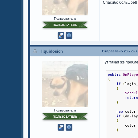
Спасибо большое!)
Пользователь
liquidosich
Отправлено
20 июня 
Тут такая же пробл
public
OnPlay
{
if
(
login
{
SendC
retur
}
Пользователь
new
 color
if
(
dmPla
{
        color
}