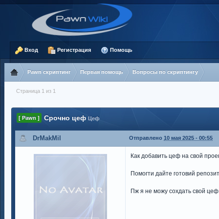
Вход
Регистрация
Помощь
Pawn скриптинг
Первая помощь
Вопросы по скриптингу
Страница 1 из 1
Срочно цеф
[ Pawn ]
Цеф
DrMakMil
Отправлено
10 мая 2025 - 00:55
Как добавить цеф на свой прое
Помогти дайте готовий репози
Пж я не можу сохдать свой цеф 