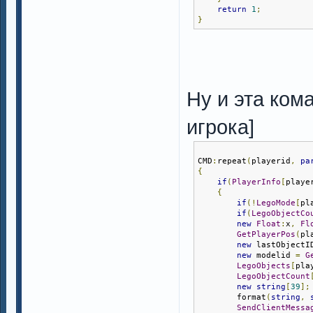
return
1
;
}
Ну и эта кома
игрока]
CMD
:
repeat
(
playerid
,
pa
{
if
(
PlayerInfo
[
playe
{
if
(!
LegoMode
[
pl
if
(
LegoObjectCo
new
Float
:
x
,
Fl
GetPlayerPos
(
pl
new
 lastObjectI
new
 modelid 
=
G
LegoObjects
[
pla
LegoObjectCount
new
string
[
39
];
        format
(
string
,
SendClientMessa