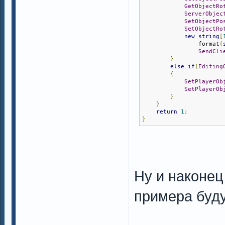
GetObjectRo
ServerObjec
SetObjectPo
SetObjectRo
new
string
[
                format
(
SendCli
}
else
if
(
Editing
{
SetPlayerOb
SetPlayerOb
}
}
return
1
;
}
Ну и наконец
примера буд