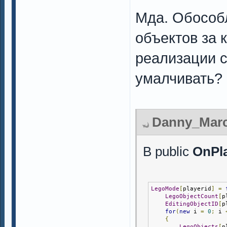
Мда. Обособ
объектов за 
реализации 
умалчивать?
Danny_Marce
В public
OnPla
LegoMode
[
playerid
]
=
LegoObjectCount
[
p
EditingObjectID
[
p
for
(
new
 i 
=
0
;
 i 
{
LegoObjects
[
p