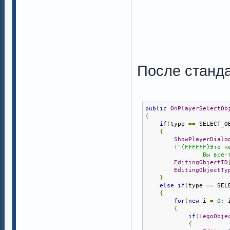
После станд
public
OnPlayerSelectOb
{
if
(
type 
==
 SELECT_O
{
ShowPlayerDialo
!
"{FFFFFF}Это н
                Вы всё-
EditingObjectID
EditingObjectTy
}
else
if
(
type 
==
 SEL
{
for
(
new
 i 
=
0
;
 
{
if
(
LegoObje
{