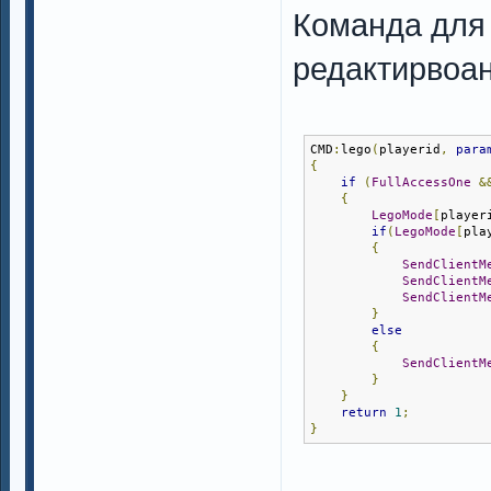
Команда для
редактирвоан
CMD
:
lego
(
playerid
,
para
{
if
(
FullAccessOne
&
{
LegoMode
[
player
if
(
LegoMode
[
pla
{
SendClientM
SendClientM
SendClientM
}
else
{
SendClientM
}
}
return
1
;
}