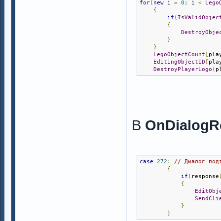
for
(
new
 i 
=
0
;
 i 
<
Lego
{
if
(
IsValidObjec
{
DestroyObje
}
}
LegoObjectCount
[
pla
EditingObjectID
[
pla
DestroyPlayerLogo
(
p
В
OnDialogR
case
272
:
// Диалог под
{
if
(
response
{
EditObj
SendCli
}
}