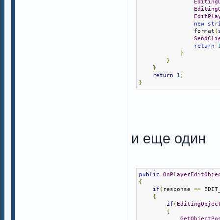
Editing
Editing
EditPla
new
str
                format
(
SendCli
return
}
}
}
return
1
;
}
и еще один
public
OnPlayerEditObje
{
if
(
response 
==
 EDIT
{
if
(
EditingObjec
{
GetObjectPo