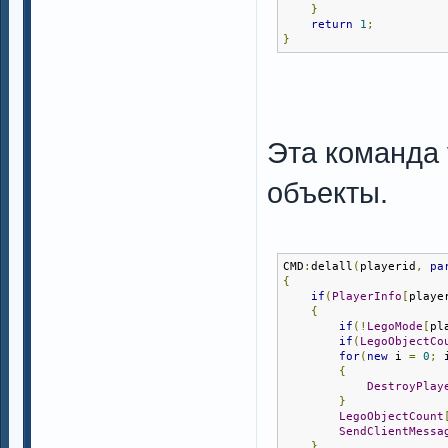
}
return
1
;
}
Эта команда 
объекты.
CMD
:
delall
(
playerid
,
pa
{
if
(
PlayerInfo
[
playe
{
if
(!
LegoMode
[
pl
if
(
LegoObjectCo
for
(
new
 i 
=
0
;
 
{
DestroyPlay
}
LegoObjectCount
SendClientMessa
}