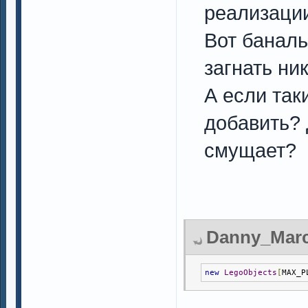
реализаци
Вот баналь
загнать ни
А если так
добавить? 
смущает?
Danny_Marce
new
LegoObjects
[
MAX_P