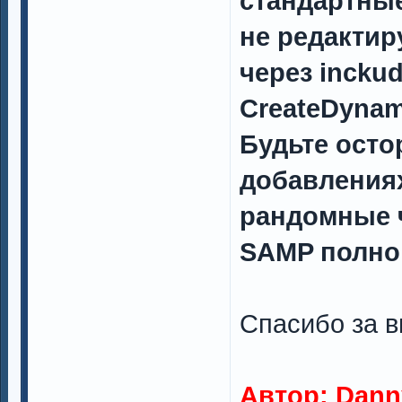
стандартные
не редактир
через inckud
CreateDynam
Будьте осто
добавлениях
рандомные ч
SAMP полно 
Спасибо за в
Автор:
Dann