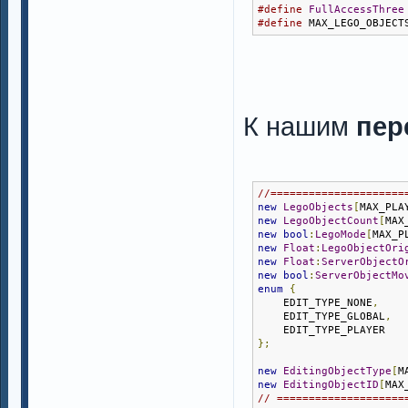
#define
FullAccessThree
#define
 MAX_LEGO_OBJECT
К нашим
пер
//=====================
new
LegoObjects
[
MAX_PLA
new
LegoObjectCount
[
MAX
new
bool
:
LegoMode
[
MAX_P
new
Float
:
LegoObjectOri
new
Float
:
ServerObjectO
new
bool
:
ServerObjectMo
enum
{
    EDIT_TYPE_NONE
,
    EDIT_TYPE_GLOBAL
,
    EDIT_TYPE_PLAYER
};
new
EditingObjectType
[
M
new
EditingObjectID
[
MAX
// ====================