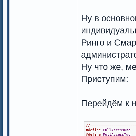
Ну в основно
индивидуальн
Ринго и Смар
администрато
Ну что же, м
Приступим:
Перейдём к
//=====================
#define
FullAccessOne
  
#define
FullAccessTwo
  