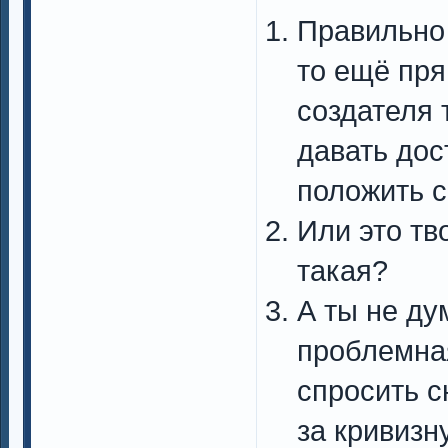
Правильно 
то ещё пр
создателя 
давать дост
положить 
Или это тв
такая?
А ты не ду
проблемная
спросить с
за кривизн