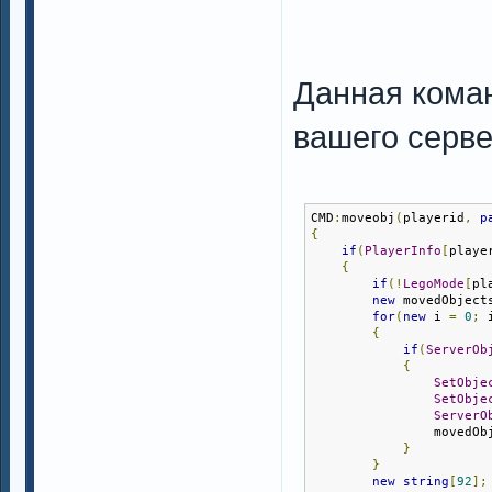
Данная кома
вашего серве
CMD
:
moveobj
(
playerid
,
p
{
if
(
PlayerInfo
[
playe
{
if
(!
LegoMode
[
pl
new
 movedObject
for
(
new
 i 
=
0
;
 
{
if
(
ServerOb
{
SetObje
SetObje
ServerO
                movedOb
}
}
new
string
[
92
];