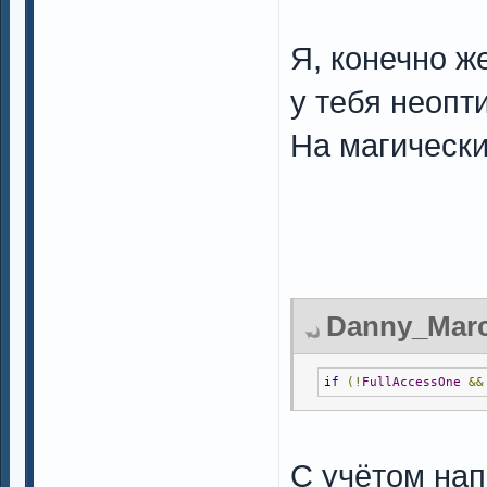
Я, конечно ж
у тебя неопти
На магически
Danny_Marce
if
(!
FullAccessOne
&&
С учётом нап