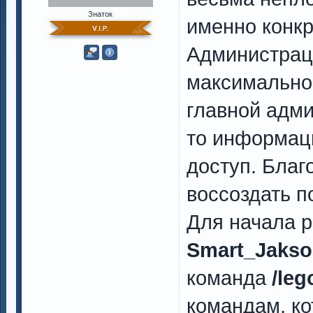
Знаток
именно конкр
Администра
максимально
главной адми
то информаци
доступ. Благ
воссоздать п
Для начала р
Smart_Jaks
команда
/leg
командам, ко