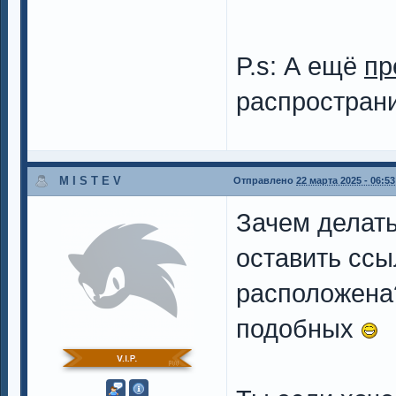
P.s: А ещё
пр
распространи
M I S T E V
Отправлено
22 марта 2025 - 06:53
Зачем делать
оставить ссыл
расположена?
подобных