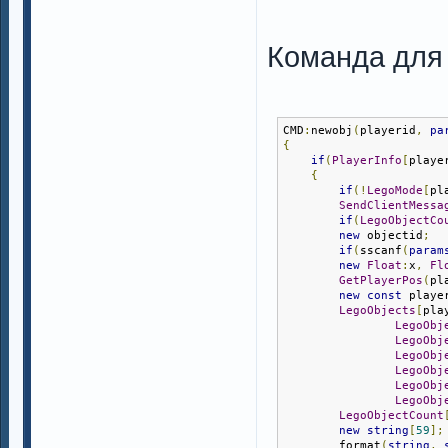
Команда для 
CMD
:
newobj
(
playerid
,
pa
{
if
(
PlayerInfo
[
playe
{
if
(!
LegoMode
[
pl
SendClientMessa
if
(
LegoObjectCo
new
 objectid
;
if
(
sscanf
(
param
new
Float
:
x
,
Fl
GetPlayerPos
(
pl
new
const
 playe
LegoObjects
[
pla
LegoObj
LegoObj
LegoObj
LegoObj
LegoObj
LegoObj
LegoObjectCount
new
string
[
59
];
        format
(
string
,