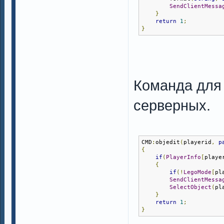
SendClientMessa
}
return
1
;
}
Команда для 
серверных.
CMD
:
objedit
(
playerid
,
p
{
if
(
PlayerInfo
[
playe
{
if
(!
LegoMode
[
pl
SendClientMessa
SelectObject
(
pl
}
return
1
;
}