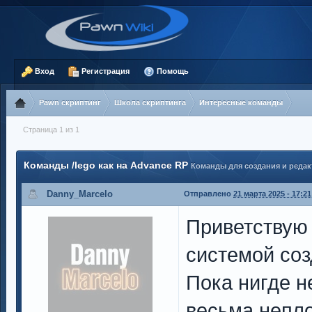
Вход
Регистрация
Помощь
Pawn скриптинг
Школа скриптинга
Интересные команды
Страница 1 из 1
Команды /lego как на Advance RP
Команды для создания и редак
Danny_Marcelo
Отправлено
21 марта 2025 - 17:21
Приветствую 
системой соз
Пока нигде н
весьма непл