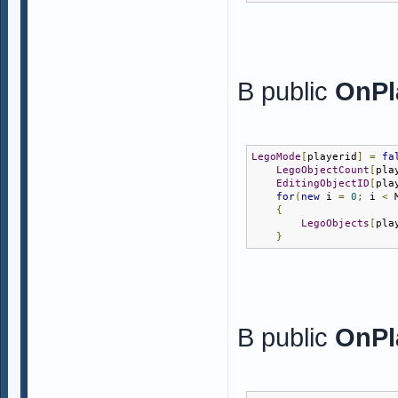
В public
OnPl
LegoMode
[
playerid
]
=
fa
LegoObjectCount
[
pla
EditingObjectID
[
pla
for
(
new
 i 
=
0
;
 i 
<
 
{
LegoObjects
[
pla
}
В public
OnPl