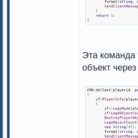
        format
(
string
,
SendClientMessa
}
return
1
;
}
Эта команда
объект через
CMD
:
dellast
(
playerid
,
p
{
if
(
PlayerInfo
[
playe
{
if
(!
LegoMode
[
pl
if
(
LegoObjectCo
DestroyPlayerOb
LegoObjectCount
new
string
[
37
];
        format
(
string
,
SendClientMessa