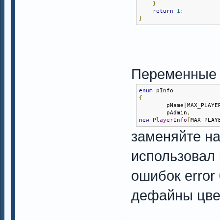
}
return
1
;
}
Переменные
enum
 pInfo
{
        pName
[
MAX_PLAYE
        pAdmin
,
new
PlayerInfo
[
MAX_PLAY
заменяйте на
использовал 
ошибок error
дефайны цве