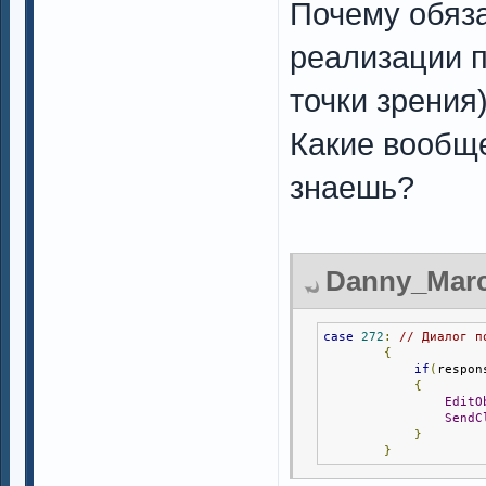
Почему обяза
реализации 
точки зрения
Какие вообщ
знаешь?
Danny_Marce
case
272
:
// Диалог п
{
if
(
respon
{
EditO
SendC
}
}