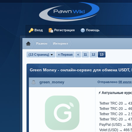
Вход
Регистрация
Помощь
Разное
Интернет
(13 Страниц)
« Первая
<
11
12
13
Green Money - онлайн-сервис для обмена USDT,
green_money
Отправлено
08 июля 
⚡️ Актуальные курс
Tether TRC-20 → 4
Tether TRC-20 → 46
Tether TRC-20 → 2
Tether TRC-20 → 4
PayPal (USD) → 38
Volet (USD) → 466.