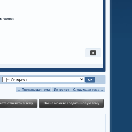
м заявки.
0
← Предыдущая тема
Интернет
Следующая тема →
ете ответить в тему
Вы не можете создать новую тему