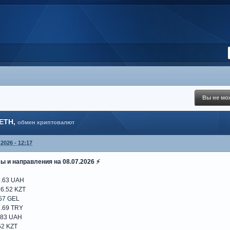
Вы не мож
 ETH,
обмен криптовалют
2026 - 12:17
ы и направления на 08.07.2026 ⚡️
3.63 UAH
6.52 KZT
.57 GEL
7.69 TRY
.83 UAH
52 KZT