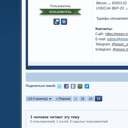
Bitcoin → 65653.02
Пользователь
USDCoin BEP-20 →
Тарифы обновляютс
Контакты:
Сайт:
https://green-
E-mail:
admin@gree
Telegram:
@green_
Instagram:
@green.m
Поделиться темой:
(13 Страниц)
« Первая
<
11
12
13
1 человек читают эту тему
0 пользователей, 1 гостей, 0 скрытых пользователей