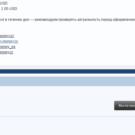
 USD
 1.05 USD
я в течение дня — рекомендуем проверять актуальность перед оформление
money.cc/
n-money.cc
money_ex
oney.cc
Вы не мож