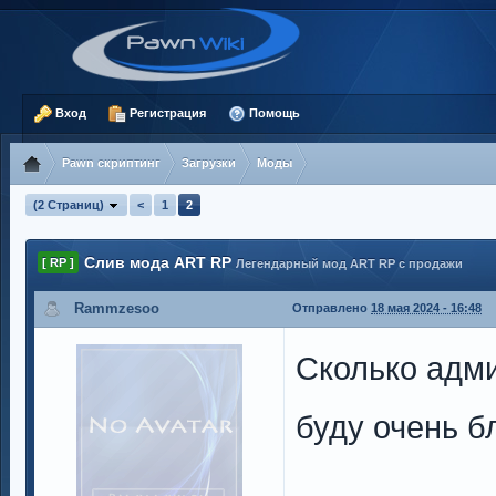
Вход
Регистрация
Помощь
Pawn скриптинг
Загрузки
Моды
(2 Страниц)
<
1
2
Слив мода ART RP
[ RP ]
Легендарный мод ART RP с продажи
Rammzesoo
Отправлено
18 мая 2024 - 16:48
Сколько адм
буду очень б