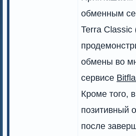
обменным се
Terra Classic
продемонстр
обмены во м
сервисе
Bitfl
Кроме того, 
позитивный о
после завер