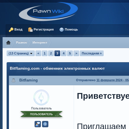
Вход
Регистрация
Помощь
Разное
Интернет
(13 Страниц)
<
1
2
3
4
5
>
Последняя »
Bitflaming.com - обменник электронных валют
Bitflaming
Отправлено
11 февраля 2024 - 05
Приветствуе
Пользователь
Приглашаем 