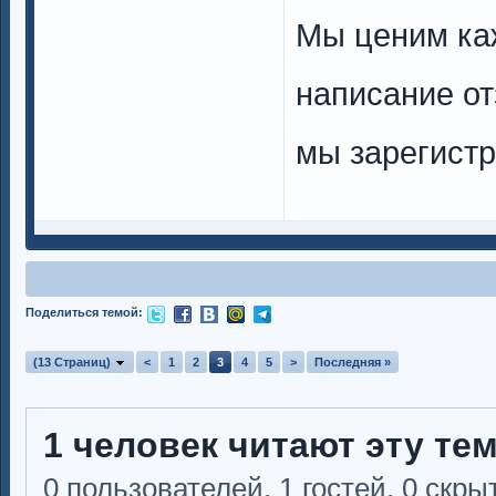
Мы ценим каж
написание от
мы зарегист
Поделиться темой:
(13 Страниц)
<
1
2
3
4
5
>
Последняя »
1 человек читают эту те
0 пользователей, 1 гостей, 0 скр