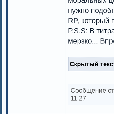
моральных це
нужно подобн
RP, который 
P.S.S: В тит
мерзко... Впр
Скрытый текст
Сообщение о
11:27