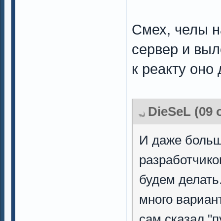
Смех, челы н
сервер и выл
к реакту оно
DieSeL (09 
И даже больш
разработчиком
будем делать
много вариант
сам сказал "п