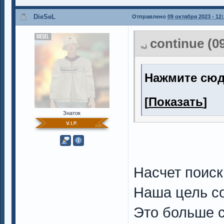
DieSeL
Отправлено
09 октября 2023 - 12
continue (0
Нажмите сюд
[
Показать
]
Знаток
Насчет поиск
Наша цель со
Это больше с