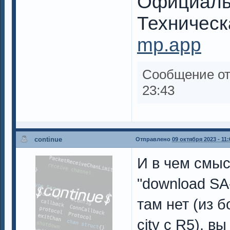
Официаль
Техническ
mp.app
Сообщение о
23:43
continue
Отправлено
09 октября 2023 - 11:
И в чем смыс
"download SA
там нет (из б
city с R5), в