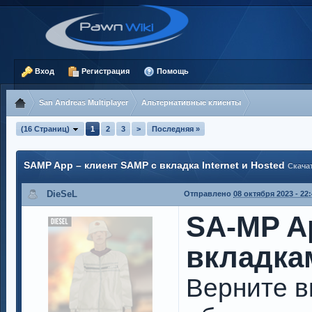
Вход
Регистрация
Помощь
San Andreas Multiplayer
Альтернативные клиенты
(16 Страниц)
1
2
3
>
Последняя »
SAMP App – клиент SAMP с вкладка Internet и Hosted
Скача
DieSeL
Отправлено
08 октября 2023 - 22
SA-MP A
вкладкам
Верните вк