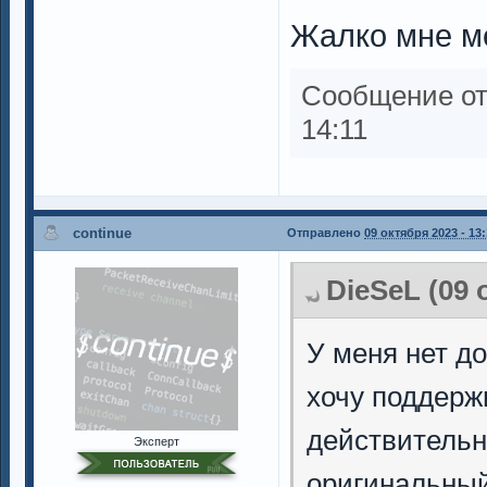
Жалко мне ме
Сообщение о
14:11
continue
Отправлено
09 октября 2023 - 13
DieSeL (09 
У меня нет до
хочу поддерж
действительн
Эксперт
оригинальный