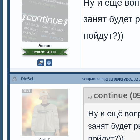
Ну и ещё вопр
занят будет 
пойдут?))
Эксперт
DieSeL
Отправлено
09 октября 2023 - 17
continue (0
Ну и ещё вопр
занят будет 
пойдут?))
Знаток