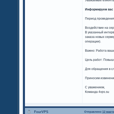
Уважаемые клиенты
Информируем вас 
Период проведения:
Воздействие на сер
В указанный интер
заказа новых серве
операции).
Важно: Работа ваш
Цель работ: Повыш
Для обращения в сл
Приносим извинени
С уважением,
Команда 4vps.su
FourVPS
Отправлено
12 марта