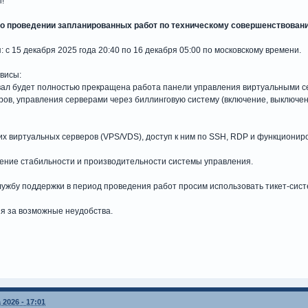
!
о проведении запланированных работ по техническому совершенствован
 с 15 декабря 2025 года 20:40 по 16 декабря 05:00 по московскому времени.
висы:
вал будет полностью прекращена работа панели управления виртуальными с
ров, управления серверами через биллинговую систему (включение, выключен
их виртуальных серверов (VPS/VDS), доступ к ним по SSH, RDP и функциони
ение стабильности и производительности системы управления.
ужбу поддержки в период проведения работ просим использовать тикет-сист
я за возможные неудобства.
 2026 - 17:01