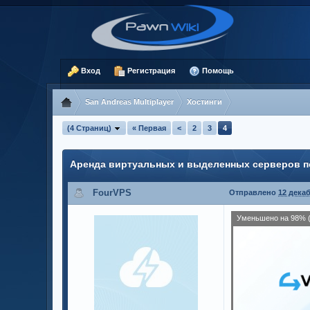
Вход
Регистрация
Помощь
San Andreas Multiplayer
Хостинги
(4 Страниц)
« Первая
<
2
3
4
Аренда виртуальных и выделенных серверов п
FourVPS
Отправлено
12 декаб
Уменьшено на 98% (