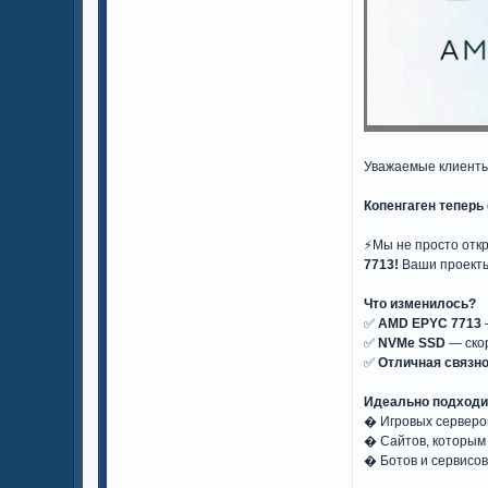
Уважаемые клиенты
Копенгаген теперь
⚡️Мы не просто от
7713!
Ваши проекты 
Что изменилось?
✅
AMD EPYC 7713
✅
NVMe SSD
— скор
✅
Отличная связно
Идеально подходи
� Игровых серверо
� Сайтов, которым 
� Ботов и сервисо