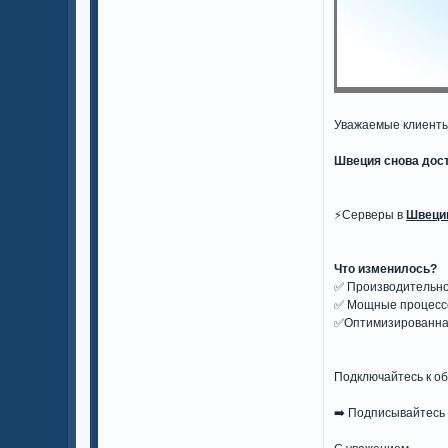
Уважаемые клиенты
Швеция снова дост
⚡️Серверы в
Швеци
Что изменилось?
✅ Производительнос
✅ Мощные процес
✅Оптимизированная
Подключайтесь к о
➡️ Подписывайтесь