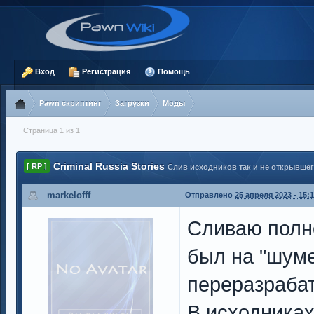
Вход
Регистрация
Помощь
Pawn скриптинг
Загрузки
Моды
Страница 1 из 1
Criminal Russia Stories
[ RP ]
Слив исходников так и не открывшег
markelofff
Отправлено
25 апреля 2023 - 15:1
Сливаю полно
был на "шуме
переразраба
В исходниках