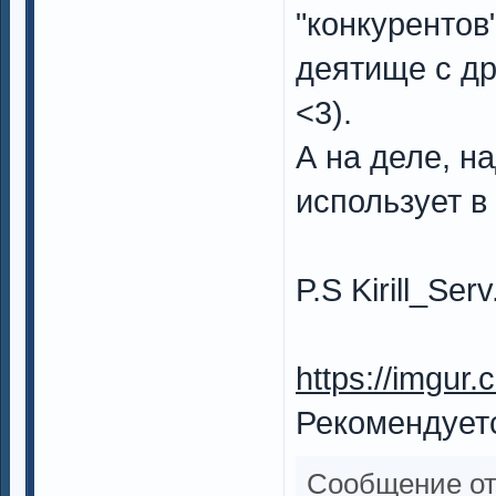
"конкурентов
деятище с др
<3).
А на деле, н
использует в
P.S Kirill_Se
https://imgur
Рекомендуетс
Сообщение о