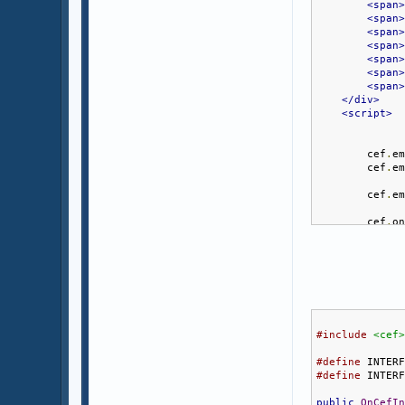
<span
<span
<span
<span
<span
<span
<span
</div>
<script>
        cef
.
e
        cef
.
e
        cef
.
e
        cef
.
o
            d
            d
            d
            d
            d
            d
            d
            d
#include
<cef
            d
            d
#define
 INTER
});
#define
 INTER
</script>
</body>
public
OnCefI