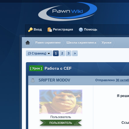
Вход
Регистрация
Помощь
Pawn скриптинг
Школа скриптинга
Уроки
(3 Страниц)
1
2
3
>
Работа с CEF
[ Урок ]
SRIPTER MODOV
Отправлено
30 октяб
Я реши
Пользователь
Ссы