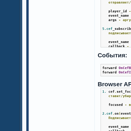
отправляет
   player_id 
   event_name
   args 
-
арг
5.cef
_subscri
подписывае
   event_name
   callback 
-
События:
6.cef
_player_
Есть
ли
у
forward 
OnCef
   player_id 
forward 
OnCef
7.cef
_create_
Создает
бр
Browser AP
250x30
буд
1.
 cef
.
set_fo
   player_id 
ставит/уби
   browser_id
   texture 
-
   focused 
-
   url
[]
-
сс
   scale 
-
ра
2.cef
.
on
(
even
Подписывае
8.cef
_append_
Заменяет
те
   event_name