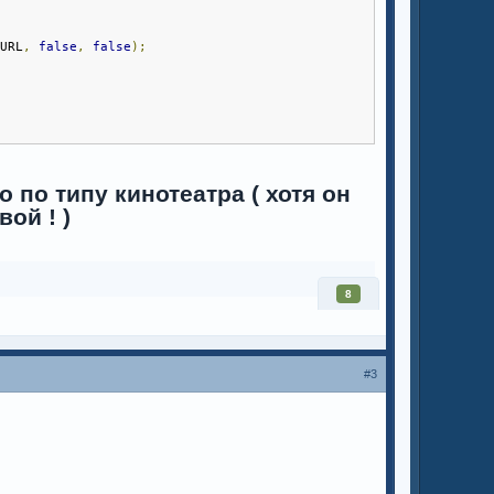
_URL
,
false
,
false
);
 по типу кинотеатра ( хотя он
ой ! )
8
#3