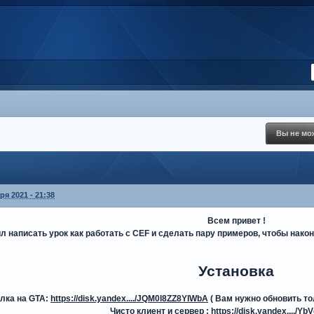
Вы не мож
ря 2021 - 21:38
Всем привет !
л написать урок как работать с CEF и сделать пару примеров, чтобы након
Установка
лка на GTA:
https://disk.yandex..../JQM0l8ZZ8YIWbA
( Вам нужно обновить тол
Чисто клиент и сервер :
https://disk.yandex..../Y