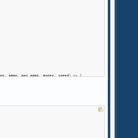
pon
,
 ammo
,
 max_ammo
,
 money
,
 speed
)
=>
{