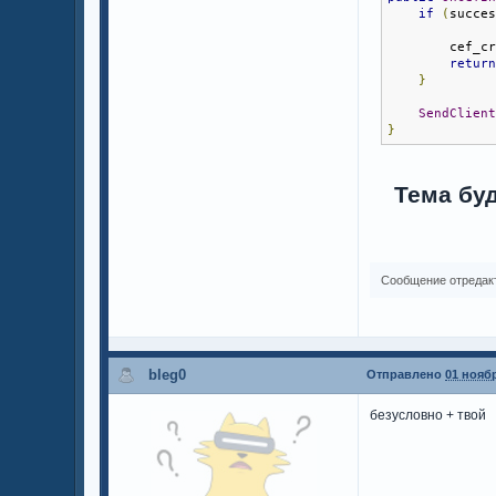
if
(
succe
</html>
        cef_c
retur
}
SendClien
}
Тема буд
Сообщение отредак
bleg0
Отправлено
01 ноябр
безусловно + твой