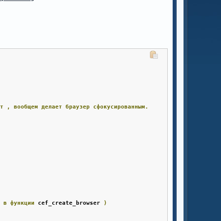
ат
,
вообщем
делает
браузер
сфокусированным.
и
в
функции
 cef_create_browser 
)