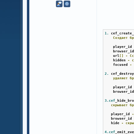
1.
 cef_create
Создает
б
    player_id
    browser_i
    url
[]
-
С
    hidden 
-
    focused 
-
2.
 cef_destro
удаляет
б
    player_id
    browser_i
3.cef
_hide_br
скрывает
б
   player_id 
   browser_id
   hide 
-
скр
4.cef
_emit_ev