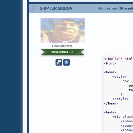
    browser_i
SRIPTER MODOV
    focused 
-
Отправлено
30 октяб
13.cef
_always
Позволяет
интерфейс
    player_id
    browser_i
    listen 
-
Пользователь
14.cef
_load_u
Загружает
<!DOCTYPE htm
<html>
    player_id
    browser_i
<head>
    url
[]
-
 I
<style>
.
box 
            p
            t
}
</style>
</head>
<body>
<div
clas
<span
<span
<span