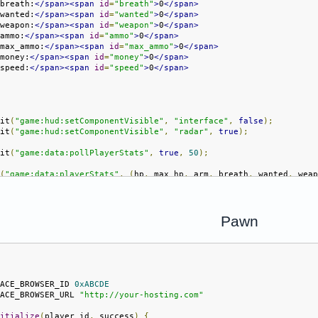
>
breath:
</span><span
id
=
"breath"
>
0
</span>
>
wanted:
</span><span
id
=
"wanted"
>
0
</span>
>
weapon:
</span><span
id
=
"weapon"
>
0
</span>
>
ammo:
</span><span
id
=
"ammo"
>
0
</span>
>
max_ammo:
</span><span
id
=
"max_ammo"
>
0
</span>
>
money:
</span><span
id
=
"money"
>
0
</span>
>
speed:
</span><span
id
=
"speed"
>
0
</span>
mit
(
"game:hud:setComponentVisible"
,
"interface"
,
false
);
mit
(
"game:hud:setComponentVisible"
,
"radar"
,
true
);
mit
(
"game:data:pollPlayerStats"
,
true
,
50
);
n
(
"game:data:playerStats"
,
(
hp
,
 max_hp
,
 arm
,
 breath
,
 wanted
,
 wea
ocument
.
getElementById
(
"hp"
).
innerText 
=
`
$
{
hp
}`;
ocument
.
getElementById
(
"max_hp"
).
innerText 
=
`
$
{
max_hp
}`;
ocument
.
getElementById
(
"arm"
).
innerText 
=
`
$
{
arm
}`;
ocument
.
getElementById
(
"breath"
).
innerText 
=
`
$
{
breath
}`;
Pawn
ocument
.
getElementById
(
"wanted"
).
innerText 
=
`
$
{
wanted
}`;
ocument
.
getElementById
(
"weapon"
).
innerText 
=
`
$
{
weapon
}`;
ocument
.
getElementById
(
"ammo"
).
innerText 
=
`
$
{
ammo
}`;
ocument
.
getElementById
(
"max_ammo"
).
innerText 
=
`
$
{
max_ammo
}`;
>
ocument
.
getElementById
(
"money"
).
innerText 
=
`
$
{
money
}`;
ocument
.
getElementById
(
"speed"
).
innerText 
=
`
$
{
speed
}`;
FACE_BROWSER_ID 
0xABCDE
FACE_BROWSER_URL 
"http://your-hosting.com"
nitialize
(
player_id
,
 success
)
{