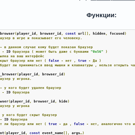
Функции:
_browser
(
player_id
,
 browser_id
,
const
 url
[],
 hidden
,
 focused
)
раузер
в
игре
и
показывает
его
человеку.
 
-
в
данном
случае
кому
будет
показан
браузер
d 
-
 ID 
браузера
(
может
быть
даже
с
буквами
"0x56"
)
сылка
на
ваш
интерфейс
скрыт
браузер
или
нет
(
false
-
нет
,
true
-
Да
)
будет
ли
приниматься
ввод
мышки
и
клавиатуры
,
нельзя
открыть
ч
y_browser
(
player_id
,
 browser_id
)
раузер
у
игрока.
 
-
у
кого
будет
удален
браузер
d 
-
 ID 
браузера
owser
(
player_id
,
 browser_id
,
 hide
)
раузер
у
игрока
-
у
кого
будет
скрыт
браузер
 
-
 ID 
браузера
ыт
ли
браузер
или
нет
(
true
-
да
,
false
-
нет,
аналогично
что
ent
(
player_id
,
const
 event_name
[],
 args
…)