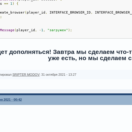
ss 
==
1
)
{
reate_browser
(
player_id
,
 INTERFACE_BROWSER_ID
,
 INTERFACE_BROWSER
n
;
tMessage
(
player_id
,
-
1
,
"загружен"
);
ет дополняться! Завтра мы сделаем что-то
уже есть, но мы сделаем св
тировал
SRIPTER MODOV
: 31 октября 2021 - 13:27
я 2021 - 00:42