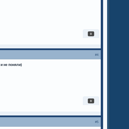
0
#4
и не поняли)
0
#5