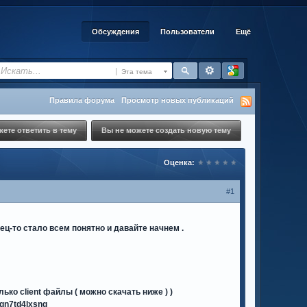
Обсуждения
Пользователи
Ещё
Эта тема
Правила форума
Просмотр новых публикаций
ете ответить в тему
Вы не можете создать новую тему
Оценка:
#1
ец-то стало всем понятно и давайте начнем .
ько client файлы ( можно скачать ниже ) )
bVqn7td4lxsng