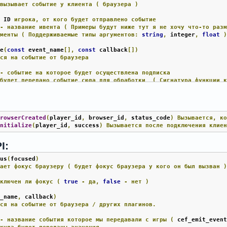
/вызывает
событие
у
клиента
(
браузера
)
-
 ID 
игрока,
от
кого
будет
отправлено
событие
 
-
название
ивента
(
Примеры
будут
ниже
тут
я
не
хочу
что-то
раз
ументы
(
Поддерживаемые
типы
аргументов:
string
,
 integer
,
float
be
(
const
 event_name
[],
const
 callback
[])
тся
на
событие
от
браузера
 
-
событие
на
которое
будет
осуществлена
подписка
будет
передано
событие
сюда
для
обработки
(
Сигнатура
функции
has_plugin
(
player_id
)
игрока
плагин
BrowserCreated
(
player_id
,
 browser_id
,
 status_code
)
Вызывается,
к
-
у
кого
будет
осуществлена
проверка
Initialize
(
player_id
,
 success
)
Вызывается
после
подключения
клие
ext_browser
(
player_id
,
 browser_id
,
const
 texture
[],
const
 url
[],
аузер
как
и
в
первом
случае,
но
с
пометкой,
что
он
будет
отображ
I:
ет
иметь
размер
1250x150
при
переданном
параметре
в
5
единиц.
cus
(
focused
)
-
 ID 
игрока
кому
будет
создан
браузер
рает
фокус
браузеру
(
будет
фокус
браузера
у
кого
он
был
вызван
 
-
 ID 
браузера
текстура
на
которую
будет
наложено
изображение
включен
ли
фокус
(
true
-
да,
false
-
нет
)
ылка
на
видео
змер
изображения
t_name
,
 callback
)
тся
на
событие
от
браузера
/
других
плагинов.
to_object
(
player_id
,
 browser_id
,
 object_id
)
кстуру
переданного
объекта
на
изображение
браузера
у
клиента.
Бр
 
-
название
события
которое
мы
передавали
с
игры
(
 cef_emit_even