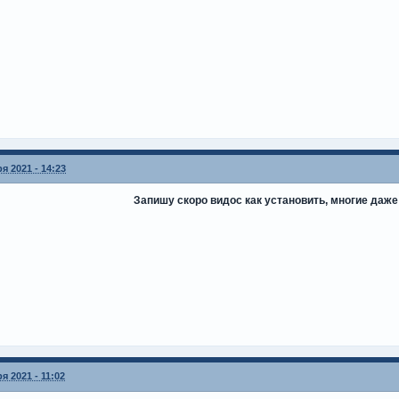
я 2021 - 14:23
Запишу скоро видос как установить, многие даже 
я 2021 - 11:02