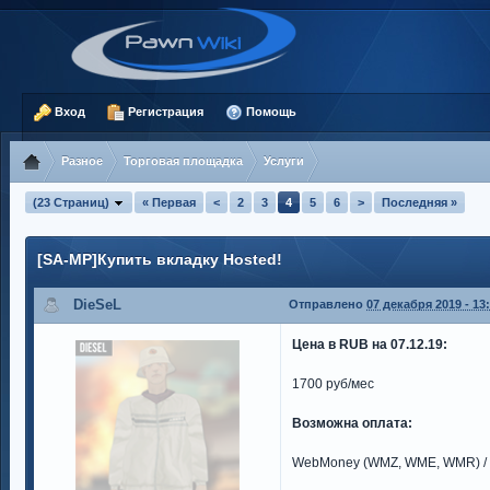
Вход
Регистрация
Помощь
Разное
Торговая площадка
Услуги
(23 Страниц)
« Первая
<
2
3
4
5
6
>
Последняя »
[SA-MP]Купить вкладку Hosted!
DieSeL
Отправлено
07 декабря 2019 - 13
Цена в RUB на 07.12.19:
1700 руб/мес
Возможна оплата:
WebMoney (WMZ, WME, WMR) / Ya