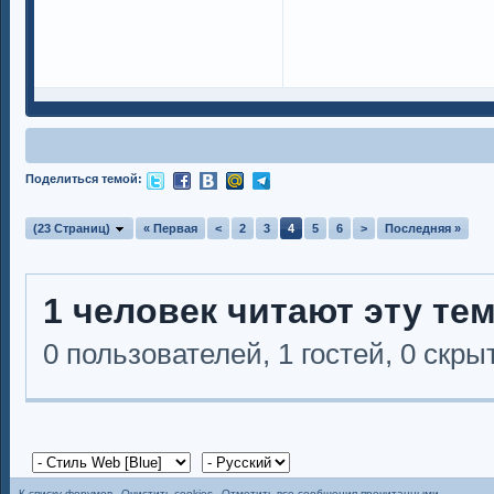
Поделиться темой:
(23 Страниц)
« Первая
<
2
3
4
5
6
>
Последняя »
1 человек читают эту те
0 пользователей, 1 гостей, 0 скр
К списку форумов
Очистить cookies
Отметить все сообщения прочитанными