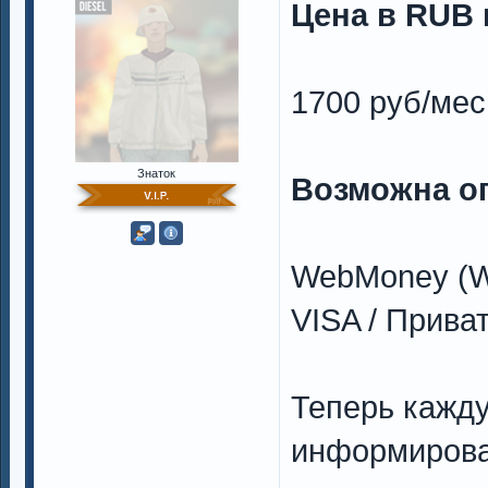
Цена в RUB н
1700 руб/мес
Знаток
Возможна о
WebMoney (W
VISA / Прива
Теперь кажд
информирова