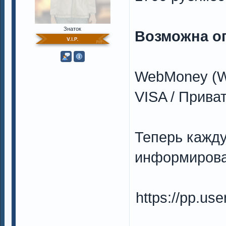
Знаток
Возможна о
WebMoney (W
VISA / Прива
Теперь кажд
информирова
https://pp.u