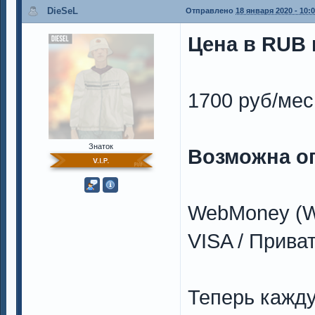
DieSeL
Отправлено
18 января 2020 - 10:
Цена в RUB н
1700 руб/мес
Знаток
Возможна о
WebMoney (W
VISA / Прива
Теперь кажд