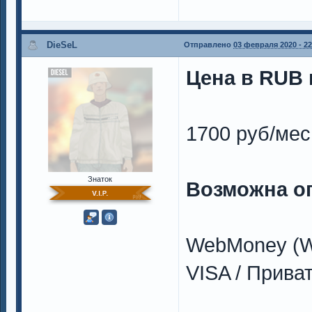
DieSeL
Отправлено
03 февраля 2020 - 22
Цена в RUB н
1700 руб/мес
Знаток
Возможна о
WebMoney (W
VISA / Прива