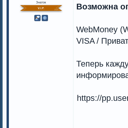
Знаток
Возможна о
WebMoney (W
VISA / Прива
Теперь кажд
информирова
https://pp.u