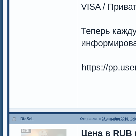
VISA / Прива
Теперь кажд
информирова
https://pp.u
DieSeL
Отправлено
23 декабря 2019 - 14
Цена в RUB н