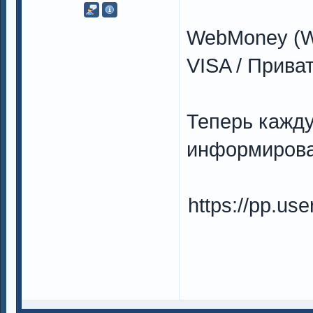
WebMoney (W
VISA / Прива
Теперь кажд
информирова
https://pp.u