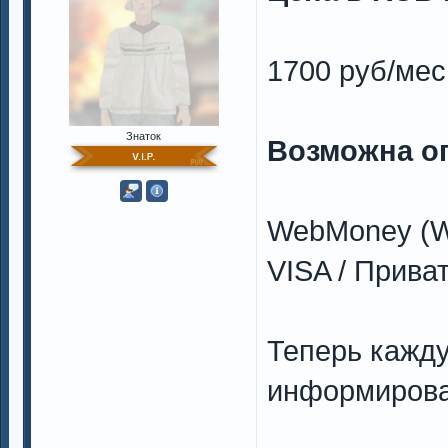
1700 руб/мес
Знаток
Возможна о
WebMoney (W
VISA / Прива
Теперь кажд
информирова