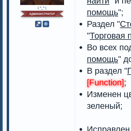
найти
" и п
( ^_^ )
помощь
";
Раздел "
Ст
"
Торговая 
Во всех по
помощь
" 
В раздел "
[Function]
;
Изменен цв
зеленый;
Исправлен 