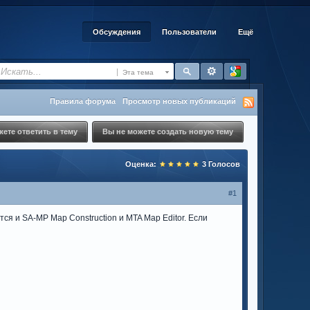
Обсуждения
Пользователи
Ещё
Эта тема
Правила форума
Просмотр новых публикаций
ете ответить в тему
Вы не можете создать новую тему
Оценка:
3
Голосов
#1
тся и SA-MP Map Construction и MTA Map Editor. Если