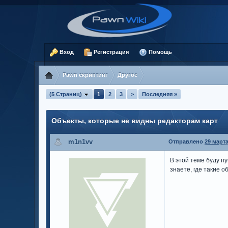
Вход
Регистрация
Помощь
Pawn скриптинг
Другое
(5 Страниц)
1
2
3
>
Последняя »
Объекты, которые не видны редакторам карт
m1n1vv
Отправлено
29 марта
В этой теме буду пу
знаете, где такие 