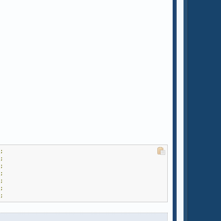
);
);
);
);
);
);
);