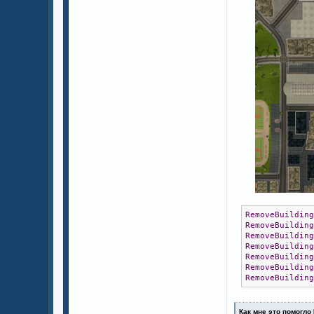
RemoveBuildin
RemoveBuildin
RemoveBuildin
RemoveBuildin
RemoveBuildin
RemoveBuildin
RemoveBuildin
Как мне это помогло 