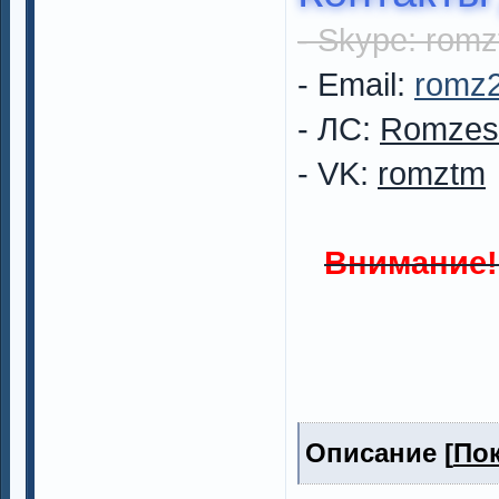
- Skype: rom
- Email:
romz2
- ЛС:
Romzes
- VK:
romztm
Внимание!
Описание [
Пок