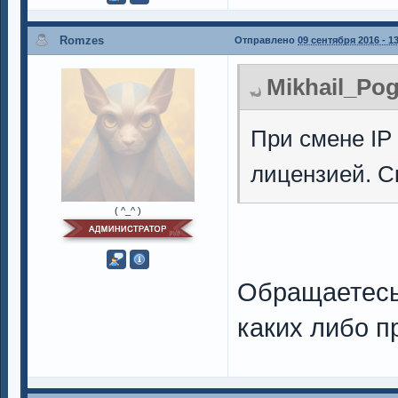
Romzes
Отправлено
09 сентября 2016 - 1
Mikhail_Pog
При смене IP 
лицензией. С
( ^_^ )
Обращаетесь 
каких либо п