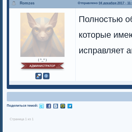
Romzes
Отправлено
04 декабря 2017 - 11
Полностью об
которые имею
исправляет а
( ^_^ )
Поделиться темой:
Страница 1 из 1