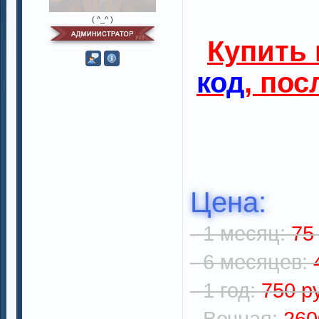
( ^_^ )
Купить
код
, по
Цена:
- 1 месяц:
75
- 6 месяцев:
- 1 год:
750 р
- Вечная:
260