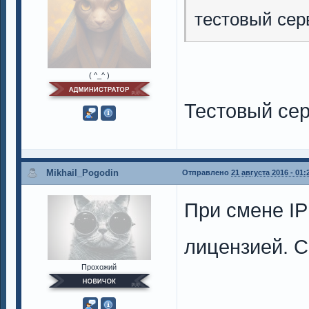
тестовый сер
( ^_^ )
Тестовый се
Mikhail_Pogodin
Отправлено
21 августа 2016 - 01:
При смене IP
лицензией. С
Прохожий