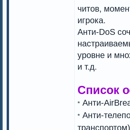
читов, момен
игрока.
Анти-DoS соч
настраиваем
уровне и мно
и т.д.
Список о
Анти-AirBrea
*
Анти-телепо
*
транспортом