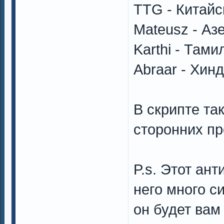
TTG - Китайс
Mateusz - Аз
Karthi - Там
Abraar - Хин
В скрипте та
сторонних пр
P.s. Этот ант
него много с
он будет вам