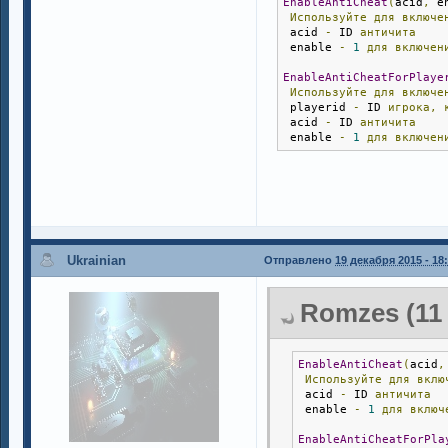
EnableAntiCheat
(
acid
,
 e
Используйте
для
включе
 acid 
-
 ID 
античита
 enable 
-
1
для
включен
EnableAntiCheatForPlaye
Используйте
для
включе
 playerid 
-
 ID 
игрока,
 acid 
-
 ID 
античита
 enable 
-
1
для
включен
Ukrainian
Отправлено
19 декабря 2015 - 18
Romzes (11 
EnableAntiCheat
(
acid
,
Используйте
для
вклю
 acid 
-
 ID 
античита
 enable 
-
1
для
включ
EnableAntiCheatForPla