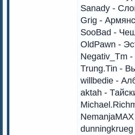
Sanady - Сло
Grig - Армян
SooBad - Че
OldPawn - Эс
Negativ_Tm -
Trung.Tin - 
willbedie - А
aktah - Тайс
Michael.Rich
NemanjaMAX 
dunningkrueg