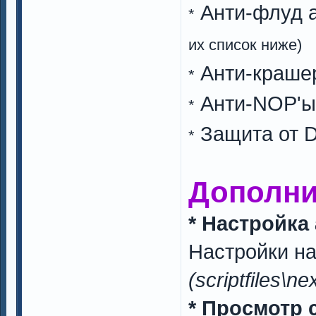
Анти-флуд 
*
их список ниже)
Анти-краш
*
Анти-NOP'
*
Защита от 
*
Дополни
* Настройка
Настройки н
(scriptfiles\n
* Просмотр 