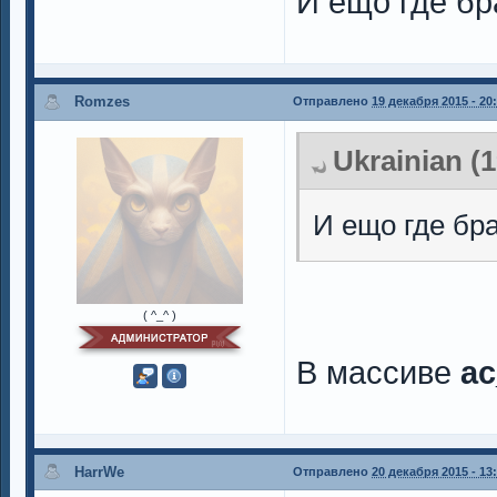
И ещо где бр
Romzes
Отправлено
19 декабря 2015 - 20
Ukrainian (
И ещо где бр
( ^_^ )
В массиве
a
HarrWe
Отправлено
20 декабря 2015 - 13