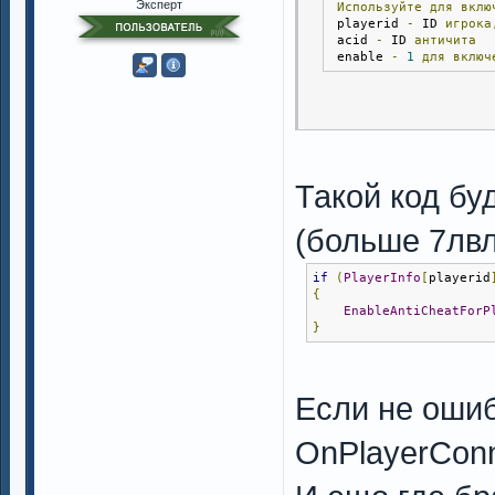
Эксперт
Используйте
для
вклю
 playerid 
-
 ID 
игрока
 acid 
-
 ID 
античита
 enable 
-
1
для
включ
Такой код бу
(больше 7лвл
if
(
PlayerInfo
[
playerid
{
EnableAntiCheatForP
}
Если не ошиб
OnPlayerConn