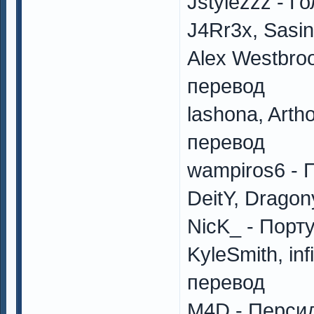
Jstylezzz - 
J4Rr3x, Sasi
Alex Westbroo
перевод
lashona, Art
перевод
wampiros6 - 
DeitY, Drago
NicK_ - Порт
KyleSmith, in
перевод
M4D - Персид