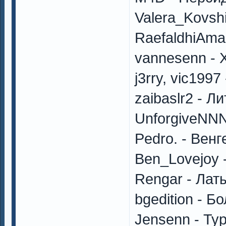
Valera_Kovsh
RaefaldhiAma
vannesenn - 
j3rry, vic199
zaibaslr2 - Л
UnforgiveNN
Pedro. - Вен
Ben_Lovejoy 
Rengar - Лат
bgedition - Б
Jensenn - Ту