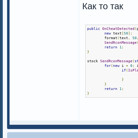
Как то так
public
OnCheatDetected
(
new
 text
[
50
];
        format
(
text
,
50
SendRconMessage
return
1
;
}
stock 
SendRconMessage
(
s
for
(
new
 i 
=
0
;
 
if
(
IsPl
}
}
return
1
;
}