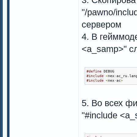
"/pawno/inclu
сервером
4. В гейммод
<a_samp>" с
#define
 DEBUG
#include
<
nex
-
ac_ru
.
lan
#include
<
nex
-
ac
>
5. Во всех ф
"#include <a