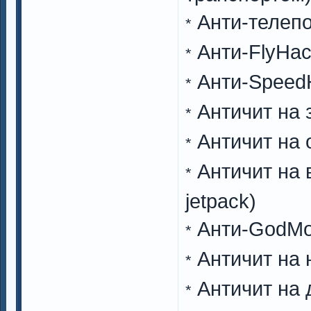
Анти-телепо
*
Анти-FlyHac
*
Анти-SpeedH
*
Античит на 
*
Античит на 
*
Античит на в
*
jetpack)
Анти-GodMod
*
Античит на 
*
Античит на 
*