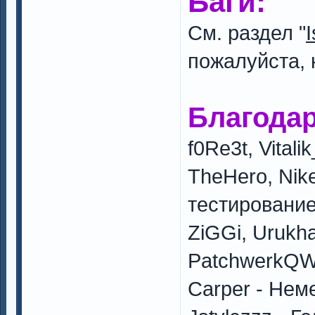
Баги:
См. раздел "
пожалуйста, 
Благодар
f0Re3t, Vital
TheHero, Nike
тестировани
ZiGGi, Urukha
PatchwerkQWE
Carper - Нем