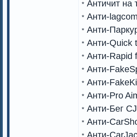
Античит на 
*
Анти-lagcom
*
Анти-Парку
*
Анти-Quick t
*
Анти-Rapid f
*
Анти-FakeS
*
Анти-FakeKil
*
Анти-Pro Ai
*
Анти-Бег CJ
*
Анти-CarSh
*
Анти-CarJa
*