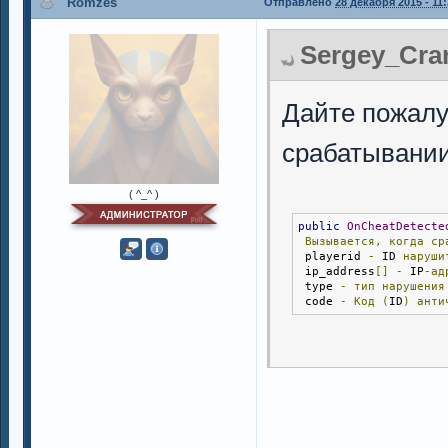
Romzes
Отправлено
28 декабря 2015 - 11
Sergey_Cran
Дайте пожалу
срабатывании
( ^_^ )
public
OnCheatDetecte
Вызывается,
когда
ср
 playerid 
-
 ID 
наруши
 ip_address
[]
-
 IP
-ад
 type 
-
тип
нарушения
 code 
-
Код
(
ID
)
анти