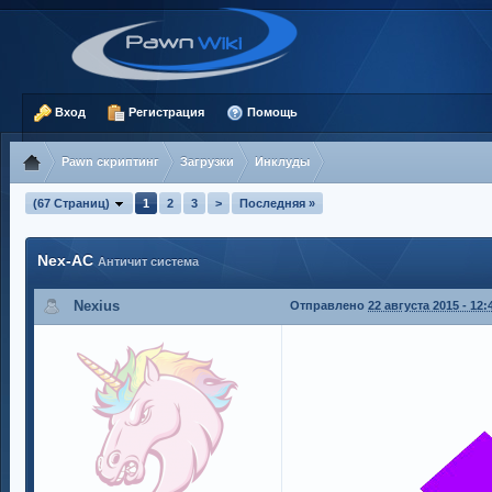
Вход
Регистрация
Помощь
Pawn скриптинг
Загрузки
Инклуды
(67 Страниц)
1
2
3
>
Последняя »
Nex-AC
Античит система
Nexius
Отправлено
22 августа 2015 - 12: