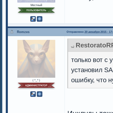
Местный
Romzes
Отправлено
20 декабря 2015 - 17
RestoratoRP
только вот с
установил SA
ошибку, что 
( ^_^ )