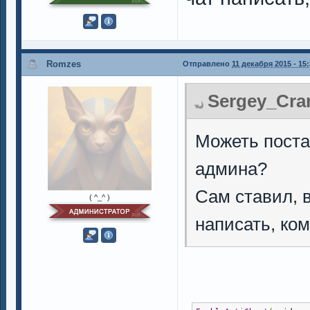
Romzes
Отправлено
11 декабря 2015 - 15
Sergey_Cran
Можеть поста
админа?
Сам ставил, в
( ^_^ )
написать, ком