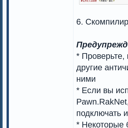
#include
<
nex
-
ac
>
6. Скомпили
Предупрежд
* Проверьте,
другие антич
ними
* Если вы исп
Pawn.RakNet,
подключать и
* Некоторые б