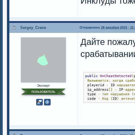
Инклуды тож
Sergey_Crane
Отправлено
28 декабря 2015 - 11:
Дайте пожалу
срабатывании
public
OnCheatDetected
(
Вызывается,
когда
сраб
 playerid 
-
 ID 
нарушите
Эксперт
 ip_address
[]
-
 IP
-адре
 type 
-
тип
нарушения
(
 code 
-
Код
(
ID
)
античи