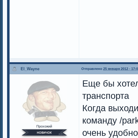
El_Wayne
Отправлено
25 января 2012 - 17:
Еще бы хотел
транспорта
Когда выход
команду /par
Прохожий
очень удобн