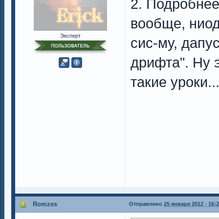
2. Подробнее
вообще, ниод
Эксперт
сис-му, дапу
дрифта". Ну 
такие уроки..
Romzes
Отправлено
25 января 2012 - 16: