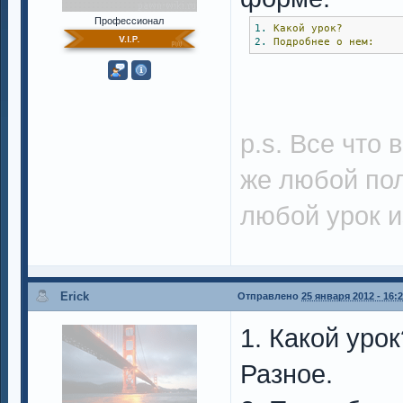
Профессионал
1.
Какой
урок?
2.
Подробнее
о
нем:
p.s. Все что 
же любой пол
любой урок и
Erick
Отправлено
25 января 2012 - 16:
1. Какой уро
Разное.