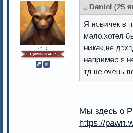
Daniel (25 
Я новичек в 
мало,хотел б
никак,не дохо
( ^_^ )
например я н
тд не очень 
Мы здесь о P
https://pawn.w