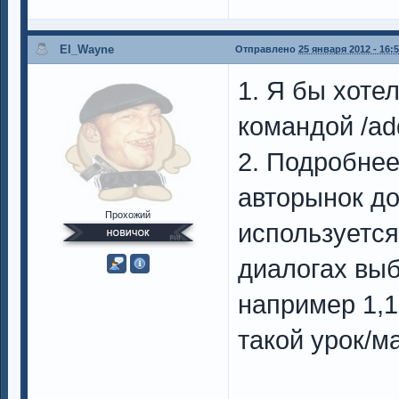
El_Wayne
Отправлено
25 января 2012 - 16:
1. Я бы хоте
командой /ad
2. Подробнее
авторынок до
Прохожий
используется
диалогах выб
например 1,1
такой урок/м