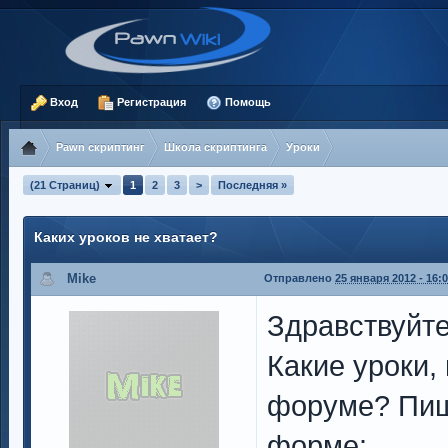
Вход
Регистрация
Помощь
Pawn скриптинг
Школа скриптинга
Уроки
(21 Страниц)
1
2
3
>
Последняя »
Каких уроков не хватает?
Mike
Отправлено
25 января 2012 - 16:
Здравствуйте 
Какие уроки,
форуме? Пиш
форме: