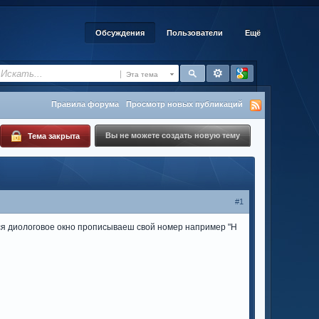
Обсуждения
Пользователи
Ещё
Эта тема
Правила форума
Просмотр новых публикаций
Вы не можете создать новую тему
Тема закрыта
#1
тся диологовое окно прописываеш свой номер например "Н