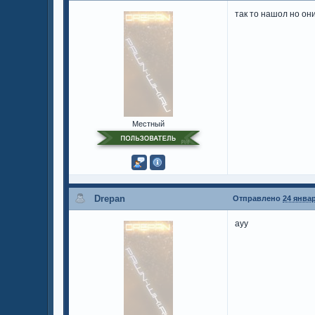
так то нашол но он
Местный
Drepan
Отправлено
24 январ
ауу