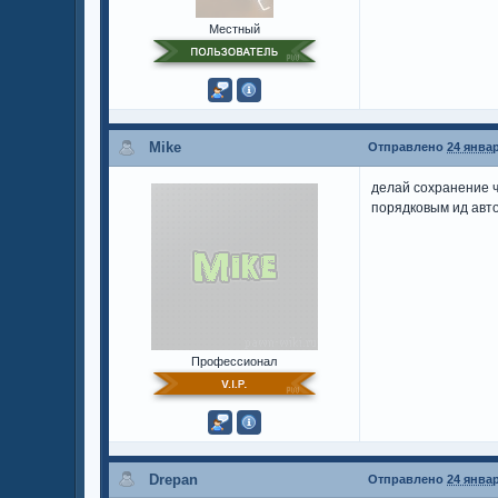
Местный
Mike
Отправлено
24 январ
делай сохранение ч
порядковым ид авто
Профессионал
Drepan
Отправлено
24 январ