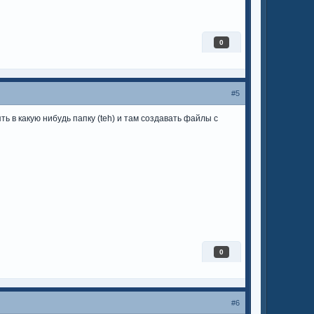
0
#5
 в какую нибудь папку (teh) и там создавать файлы с
0
#6