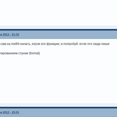
я 2012 - 21:32
сам на mxINI начать, изучи его функции, и попробуй. если что сюда пиши
тированием строки (format)
я 2012 - 22:01