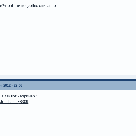
ти?что б там подробно описанно
я 2012 - 22:06
i а так вот например :
...ch__1#entry8309