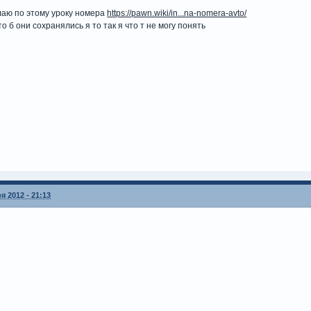
лаю по этому уроку номера
https://pawn.wiki/in...na-nomera-avto/
о б они сохранялись я то так я что т не могу понять
я 2012 - 21:13