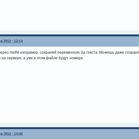
я 2012 - 12:14
ерез mxINI например, сохраняй переменную 3д текста. Можешь даже сохранять
 на сервере, а уже в этом файле будут номера
я 2012 - 14:45