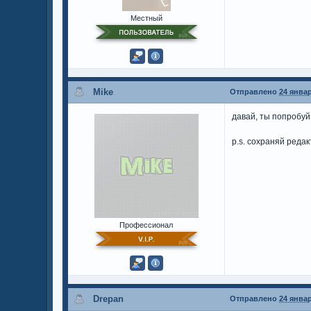
Местный
Mike
Отправлено
24 январ
давай, ты попробуй 
p.s. сохраняй редак
Профессионал
Drepan
Отправлено
24 январ