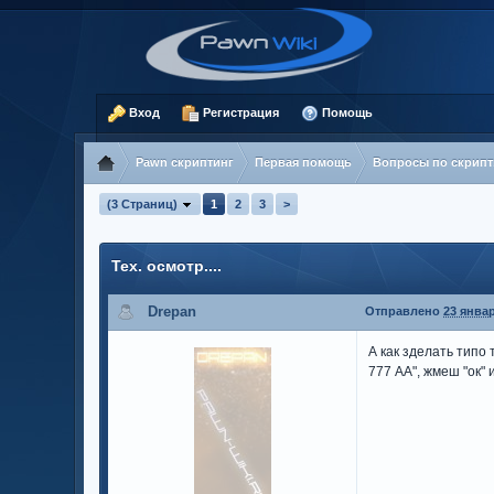
Вход
Регистрация
Помощь
Pawn скриптинг
Первая помощь
Вопросы по скрипт
(3 Страниц)
1
2
3
>
Тех. осмотр....
Drepan
Отправлено
23 январ
А как зделать типо
777 АА", жмеш "ок"