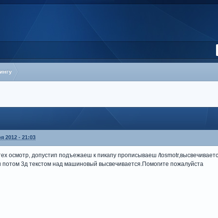
ингу
я 2012 - 21:03
 тех осмотр, допустип подъежаеш к пикапу прописываеш /tosmotr,высвечивае
 и потом 3д текстом над машиновый высвечивается.Помогите пожалуйста