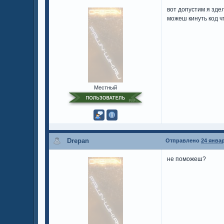
вот допустим я зде
можеш кинуть код чт
Местный
Drepan
Отправлено
24 январ
не поможеш?