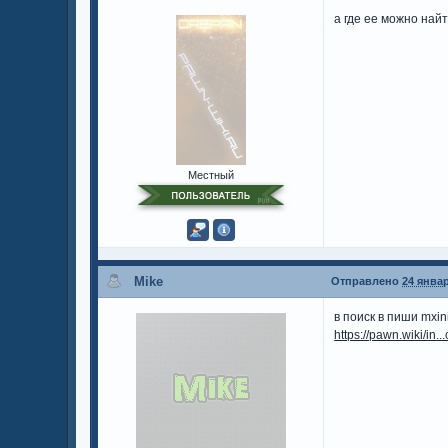
а где ее можно най
Местный
Mike
Отправлено
24 январ
в поиск в пиши mxin
https://pawn.wiki/in