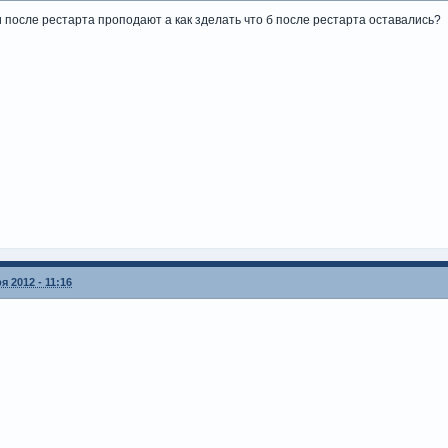
и после рестарта проподают а как зделать что б после рестарта оставались?
я 2012 - 11:16