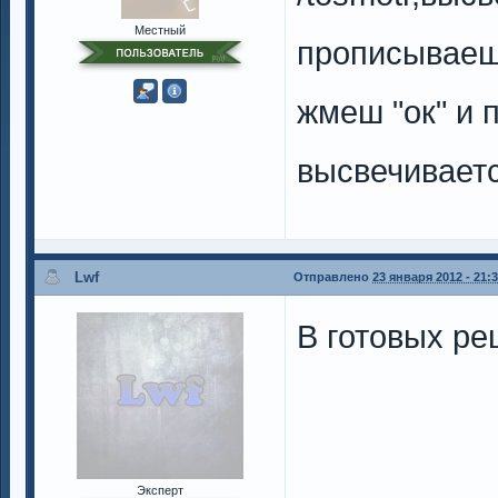
Местный
прописываеш 
жмеш "ок" и 
высвечивает
Lwf
Отправлено
23 января 2012 - 21:
В готовых р
Эксперт