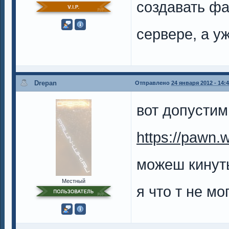
создавать фа
сервере, а у
Drepan
Отправлено
24 января 2012 - 14:
вот допустим
https://pawn.w
можеш кинуть
Местный
я что т не мо