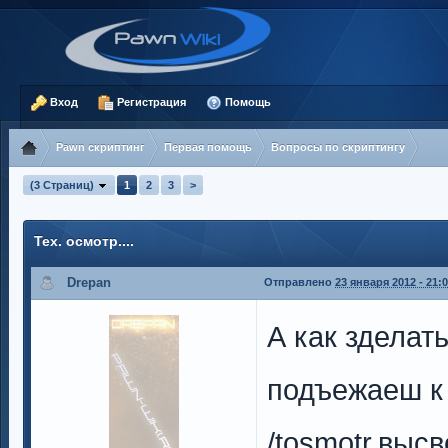
Вход
Регистрация
Помощь
Pawn скриптинг
Первая помощь
Вопросы по скриптингу
(3 Страниц)
1
2
3
>
Тех. осмотр....
Drepan
Отправлено
23 января 2012 - 21:
А как зделат
подъежаеш к
/tosmotr,выс