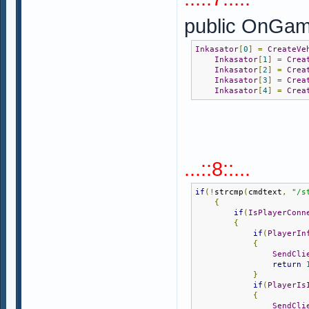
public OnGam
Inkasator
[
0
]
=
CreateVe
Inkasator
[
1
]
=
Crea
Inkasator
[
2
]
=
Crea
Inkasator
[
3
]
=
Crea
Inkasator
[
4
]
=
Crea
...::8::...
if
(!
strcmp
(
cmdtext
,
"/s
{
if
(
IsPlayerConn
{
if
(
PlayerIn
{
SendCli
return
}
if
(
PlayerIs
{
SendCli