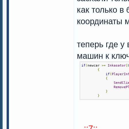
как только в
координаты м
теперь где у
машин к ключ
if
(
newcar 
>=
Inkasator
[
{
if
(
PlayerIn
{
SendCli
RemoveP
}
}
...::7::...