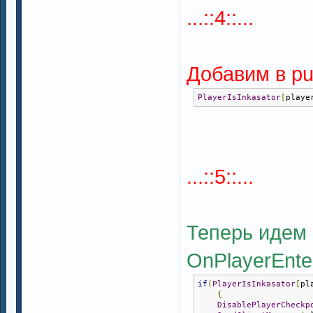
...::4::...
Добавим в pub
PlayerIsInkasator
[
playe
...::5::...
Теперь идем 
OnPlayerEnter
if
(
PlayerIsInkasator
[
pl
{
DisablePlayerCheckp