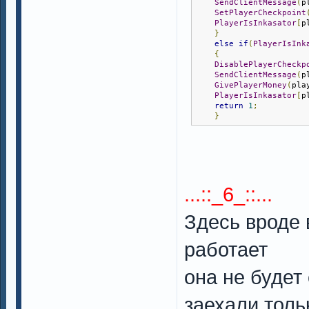
SendClientMessage
(
p
SetPlayerCheckpoint
PlayerIsInkasator
[
p
}
else
if
(
PlayerIsInk
{
DisablePlayerCheckp
SendClientMessage
(
p
GivePlayerMoney
(
pla
PlayerIsInkasator
[
p
return
1
;
}
...::_6_::...
Здесь вроде 
работает
она не будет
заехали тольк