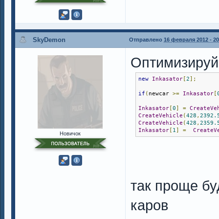
SkyDemon
Отправлено
16 февраля 2012 - 20
Оптимизируй 
new
Inkasator
[
2
];
if
(
newcar 
>=
Inkasator
[
Inkasator
[
0
]
=
CreateVe
CreateVehicle
(
428
,
2392.
CreateVehicle
(
428
,
2359.
Inkasator
[
1
]
=
CreateV
Новичок
так проще бу
каров