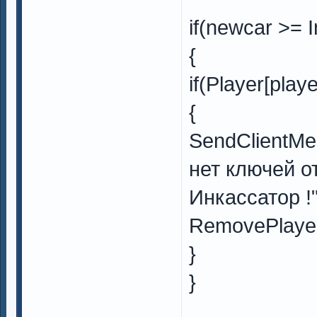
if(newcar >= 
{
if(Player[playe
{
SendClientMe
нет ключей о
Инкассатор !"
RemovePlayer
}
}