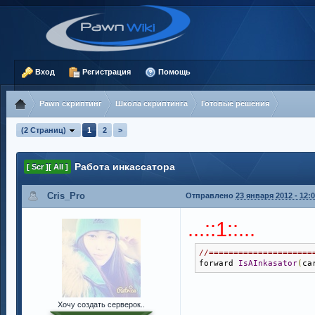
Вход
Регистрация
Помощь
Pawn скриптинг
Школа скриптинга
Готовые решения
(2 Страниц)
1
2
>
Работа инкассатора
[ Scr ][ All ]
Cris_Pro
Отправлено
23 января 2012 - 12:
...::1::...
//=====================
forward 
IsAInkasator
(
ca
Хочу создать серверок..