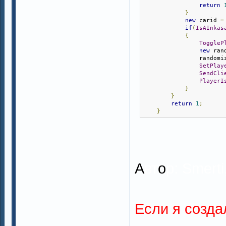
return
}
new
 carid 
=
if
(
IsAInkas
{
ToggleP
new
 ran
                randomi
SetPlay
SendCli
PlayerI
}
}
return
1
;
}
А
вт
о
р: Smert
Если я созда