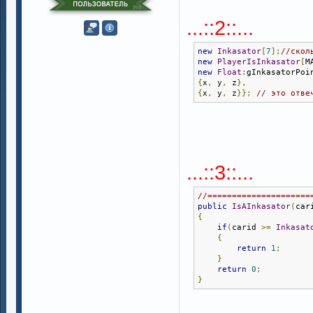
...::2::...
new
Inkasator
[
7
];
//скол
new
PlayerIsInkasator
[
M
new
Float
:
gInkasatorPoi
{
x
,
 y
,
 z
},
{
x
,
 y
,
 z
}};
// это отве
...::3::...
//=====================
public
IsAInkasator
(
car
{
if
(
carid 
>=
Inkasat
{
return
1
;
}
return
0
;
}