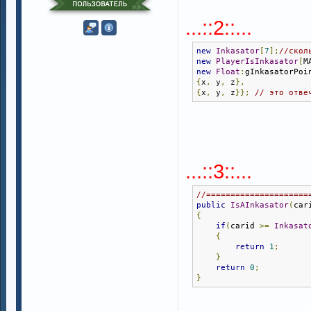
...::2::...
new
Inkasator
[
7
];
//скол
new
PlayerIsInkasator
[
M
new
Float
:
gInkasatorPoi
{
x
,
 y
,
 z
},
{
x
,
 y
,
 z
}};
// это отве
...::3::...
//=====================
public
IsAInkasator
(
car
{
if
(
carid 
>=
Inkasat
{
return
1
;
}
return
0
;
}