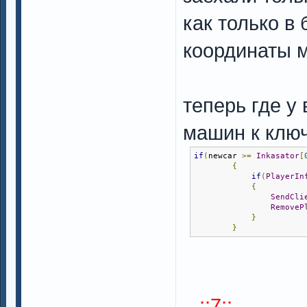
как только в
координаты м
теперь где у
машин к ключ
if
(
newcar 
>=
Inkasator
[
{
if
(
PlayerIn
{
SendCli
RemoveP
}
}
...::7::...