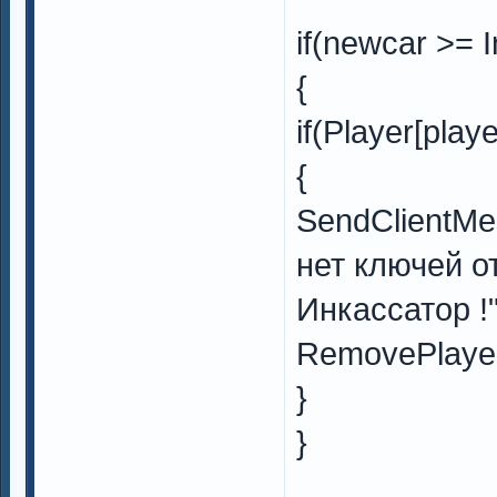
if(newcar >= 
{
if(Player[playe
{
SendClientMe
нет ключей о
Инкассатор !"
RemovePlayer
}
}