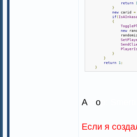
return
}
new
 carid 
=
if
(
IsAInkas
{
ToggleP
new
 ran
                randomi
SetPlay
SendCli
PlayerI
}
}
return
1
;
}
А
вт
о
р: Smert
Если я созда