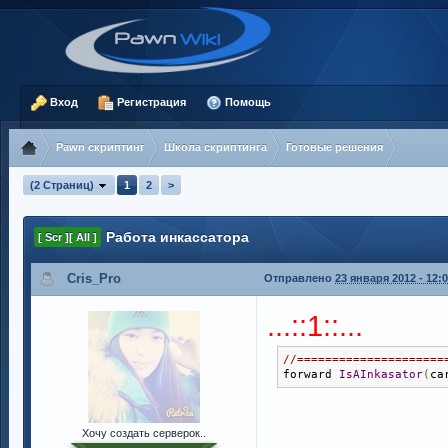
Вход
Регистрация
Помощь
Pawn скриптинг
Школа скриптинга
Готовые решения
(2 Страниц)
1
2
>
Работа инкассатора
[ Scr ][ All ]
Cris_Pro
Отправлено
23 января 2012 - 12:
...::1::...
//=====================
forward 
IsAInkasator
(
ca
Хочу создать серверок..