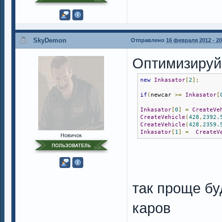
SkyDemon
Отправлено
16 февраля 2012 - 20
Оптимизируй 
new
Inkasator
[
2
];
if
(
newcar 
>=
Inkasator
[
Inkasator
[
0
]
=
CreateVe
CreateVehicle
(
428
,
2392.
CreateVehicle
(
428
,
2359.
Inkasator
[
1
]
=
CreateV
Новичок
так проще бу
каров