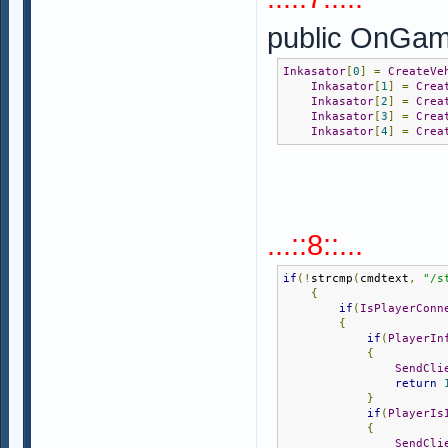
public OnGam
Inkasator
[
0
]
=
CreateVe
Inkasator
[
1
]
=
Crea
Inkasator
[
2
]
=
Crea
Inkasator
[
3
]
=
Crea
Inkasator
[
4
]
=
Crea
...::8::...
if
(!
strcmp
(
cmdtext
,
"/s
{
if
(
IsPlayerConn
{
if
(
PlayerIn
{
SendCli
return
}
if
(
PlayerIs
{
SendCli