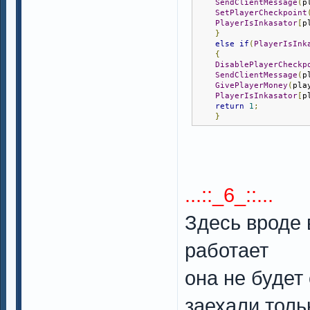
SendClientMessage
(
p
SetPlayerCheckpoint
PlayerIsInkasator
[
p
}
else
if
(
PlayerIsInk
{
DisablePlayerCheckp
SendClientMessage
(
p
GivePlayerMoney
(
pla
PlayerIsInkasator
[
p
return
1
;
}
...::_6_::...
Здесь вроде 
работает
она не будет
заехали тольк