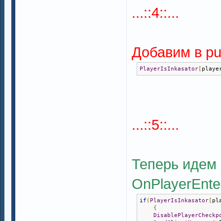
...::4::...
Добавим в pub
PlayerIsInkasator
[
playe
...::5::...
Теперь идем 
OnPlayerEnter
if
(
PlayerIsInkasator
[
pl
{
DisablePlayerCheckp