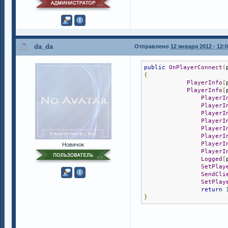
da_da
Отправлено
12 января 2012 - 12:
public
OnPlayerConnect
(
{
PlayerInfo
[
PlayerInfo
[
PlayerI
PlayerI
PlayerI
PlayerI
PlayerI
PlayerI
PlayerI
Новичок
PlayerI
Logged
[
SetPlay
SendCli
SetPlay
return
}