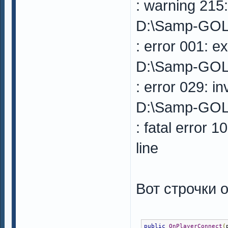
: warning 215:
D:\Samp-GOL
: error 001: ex
D:\Samp-GOL
: error 029: i
D:\Samp-GOL
: fatal error
line
Вот строчки о
public
OnPlayerConnect
(