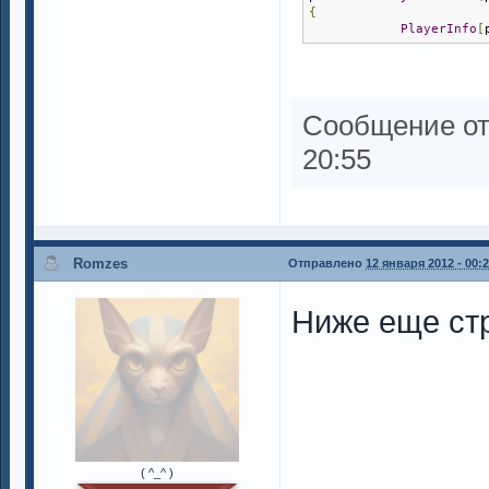
{
PlayerInfo
[
Сообщение о
20:55
Romzes
Отправлено
12 января 2012 - 00:
Ниже еще стр
( ^_^ )