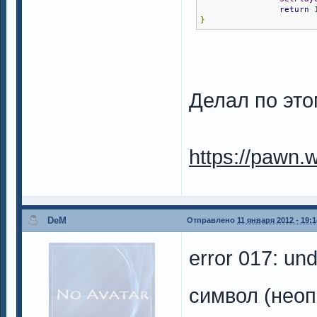
return
}
Делал по это
https://pawn.
DeM
Отправлено
11 января 2012 - 19:1
error 017: un
символ (неоп