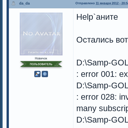
da_da
Отправлено
11 января 2012 - 20:5
Help`аните
Остались вот
Новичок
D:\Samp-GOL
: error 001: e
D:\Samp-GOL
: error 028: in
many subscript
D:\Samp-GOL