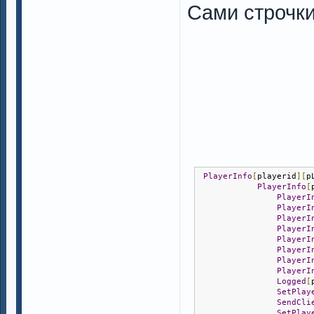
Сами строчк
PlayerInfo
[
playerid
][
p
PlayerInfo
[
PlayerI
PlayerI
PlayerI
PlayerI
PlayerI
PlayerI
PlayerI
PlayerI
Logged
[
SetPlay
SendCli
SetPlay