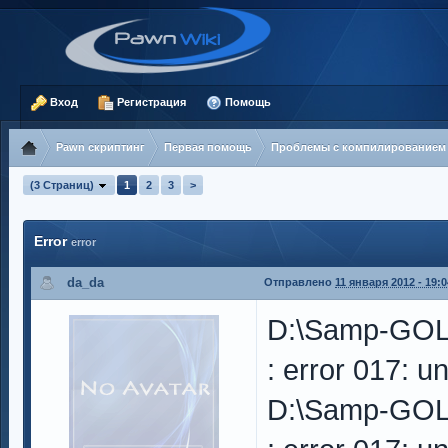
Вход
Регистрация
Помощь
Pawn скриптинг
Первая помощь
Проблемы с компилированием
(3 Страниц)
1
2
3
>
Error
error
da_da
Отправлено
11 января 2012 - 19:0
D:\Samp-GOL
: error 017: u
D:\Samp-GOL