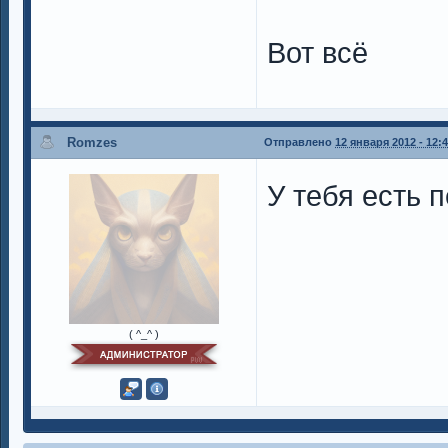
Вот всё
Romzes
Отправлено
12 января 2012 - 12:
У тебя есть 
( ^_^ )