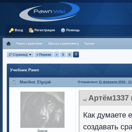
Вход
Регистрация
Помощь
Pawn скриптинг
Школа скриптинга
Уроки
(7 Страниц)
« Первая
<
5
6
7
Учебник Pawn
Manifest_Elgujak
Отправлено
11 февраля 2018 - 21
Артём1337 (
Как думаете е
создавать ср
Знаток