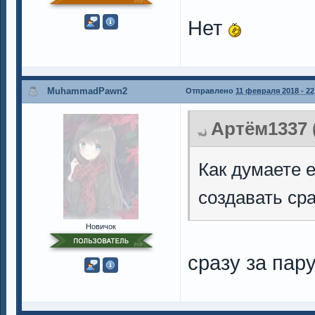
Нет
MuhammadPawn2
Отправлено
11 февраля 2018 - 22
Артём1337 (
Как думаете е
создавать ср
Новичок
сразу за пар