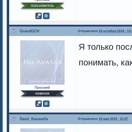
GrandGCH
Отправлено
24 октября 2018 - 13
Я только пос
понимать, ка
Прохожий
Danil_Karavella
Отправлено
24 мая 2019 - 11:57