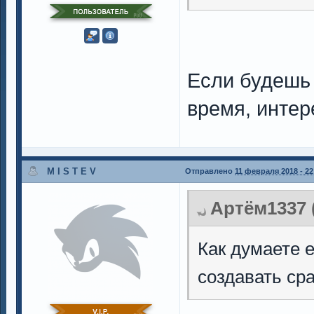
Если будешь 
время, интере
M I S T E V
Отправлено
11 февраля 2018 - 22
Артём1337 (
Как думаете е
создавать ср