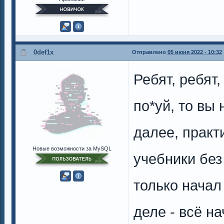
0def1x
Отправлено
05 июня 2022 - 10:32
Ребят, ребят,
по*уй, то вы 
далее, практ
Новые возможности за MySQL
учебники без
только начал
деле - всё н