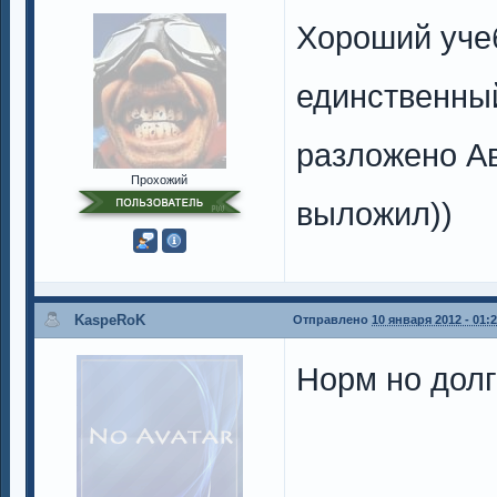
Хороший учеб
единственный
разложено Ав
Прохожий
выложил))
KaspeRoK
Отправлено
10 января 2012 - 01:
Норм но долг