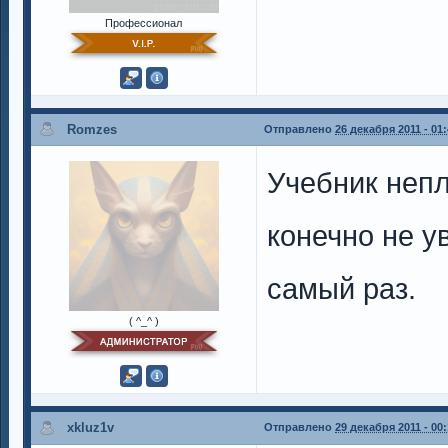
Профессионал
Romzes
Отправлено
26 декабря 2011 - 01
Учебник непл
конечно не у
самый раз.
( ^_^ )
xkluz1v
Отправлено
29 декабря 2011 - 00