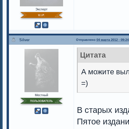
Эксперт
Silver
Отправлено
04 марта 2012 - 09:24
Цитата
А можите выл
=)
Местный
В старых изд
Пятое издан