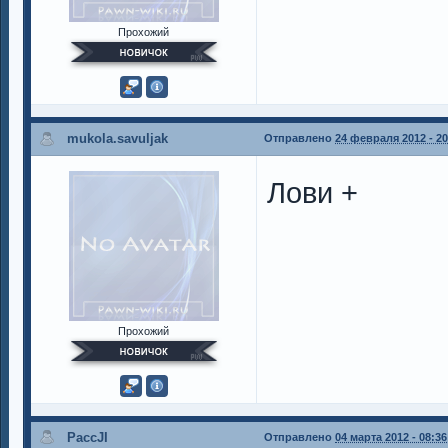
Прохожий
mukola.savuljak
Отправлено
24 февраля 2012 - 20
Лови +
Прохожий
PaccJI
Отправлено
04 марта 2012 - 08:36