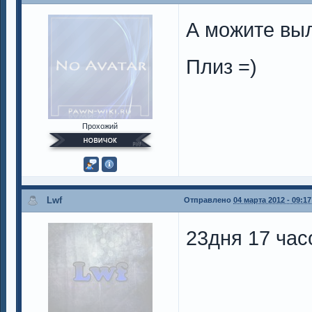
А можите выл
Плиз =)
Прохожий
Lwf
Отправлено
04 марта 2012 - 09:17
23дня 17 часо