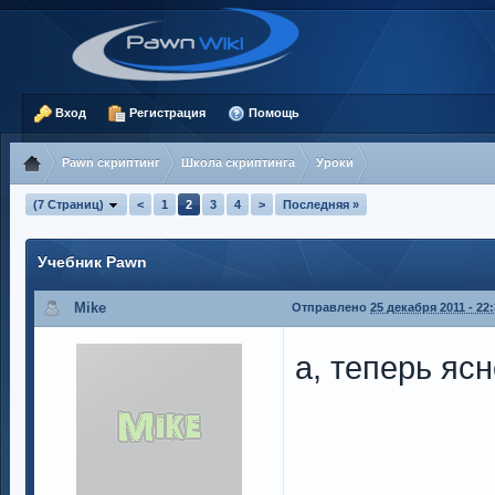
Вход
Регистрация
Помощь
Pawn скриптинг
Школа скриптинга
Уроки
(7 Страниц)
<
1
2
3
4
>
Последняя »
Учебник Pawn
Mike
Отправлено
25 декабря 2011 - 22
а, теперь ясн