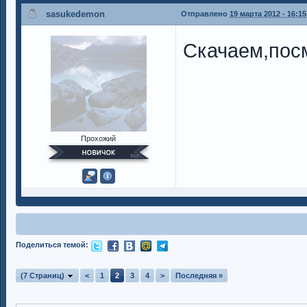
sasukedemon
Отправлено
19 марта 2012 - 16:15
Скачаем,по
Прохожий
Поделиться темой:
(7 Страниц)
<
1
2
3
4
>
Последняя »