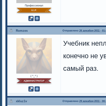
Профессионал
Romzes
Отправлено
26 декабря 2011 - 01
Учебник непл
конечно не у
самый раз.
( ^_^ )
xkluz1v
Отправлено
29 декабря 2011 - 00