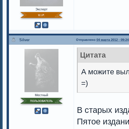
Эксперт
Silver
Отправлено
04 марта 2012 - 09:24
Цитата
А можите выл
=)
Местный
В старых изд
Пятое издан