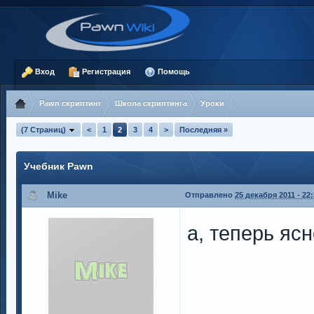
Вход
Регистрация
Помощь
Pawn скриптинг
Школа скриптинга
Уроки
(7 Страниц)
<
1
2
3
4
>
Последняя »
Учебник Pawn
Mike
Отправлено
25 декабря 2011 - 22
а, теперь ясн