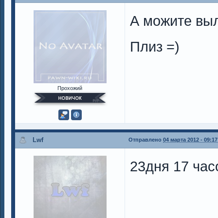
А можите выл
Плиз =)
Прохожий
Lwf
Отправлено
04 марта 2012 - 09:17
23дня 17 часо