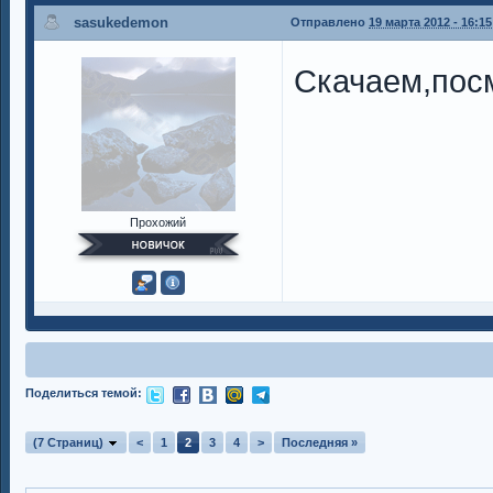
sasukedemon
Отправлено
19 марта 2012 - 16:15
Скачаем,по
Прохожий
Поделиться темой:
(7 Страниц)
<
1
2
3
4
>
Последняя »