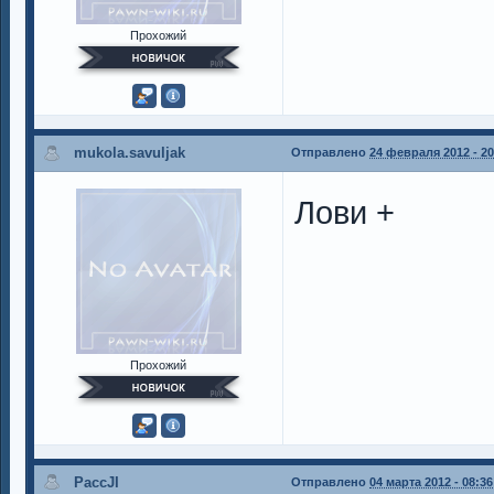
Прохожий
mukola.savuljak
Отправлено
24 февраля 2012 - 20
Лови +
Прохожий
PaccJI
Отправлено
04 марта 2012 - 08:36