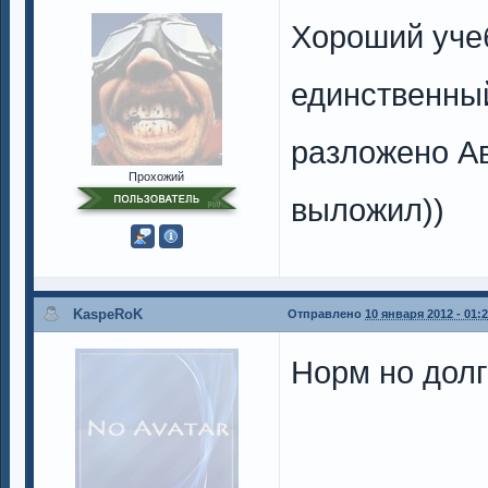
Хороший учеб
единственный
разложено Ав
Прохожий
выложил))
KaspeRoK
Отправлено
10 января 2012 - 01:
Норм но долг