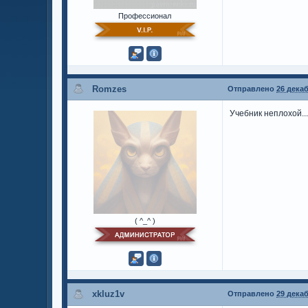
Профессионал
Romzes
Отправлено
26 декаб
Учебник неплохой..
( ^_^ )
xkluz1v
Отправлено
29 декаб