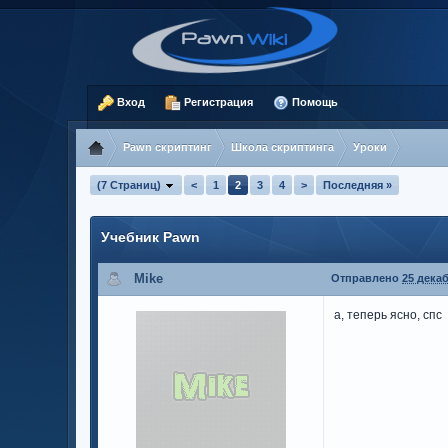
Вход
Регистрация
Помощь
Pawn скриптинг
Школа скриптинга
Уроки
(7 Страниц)
<
1
2
3
4
>
Последняя »
Учебник Pawn
Mike
Отправлено
25 декаб
а, теперь ясно, спс