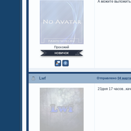
А можите выложить 
Прохожий
Lwf
Отправлено
04 марта
23дня 17 часов...ка