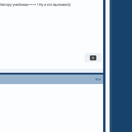
Автору учебника++++ ! Ну и кто выложил))
0
#14