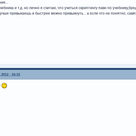
ие...
ебника и т.д. но лично я считаю, что учиться скриптингу павн по учебнику,бре
лучше привыкаешь и быстрее можно привыкнуть... а если что не понятно, сам
 2012 - 16:15
м