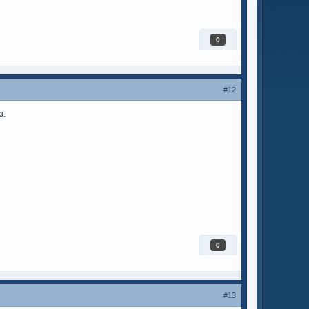
0
#12
з.
0
#13