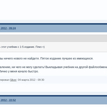
 2012 - 09:24
этот учебник с 1-5 издание. Плиз =)
вы ничего нового не найдете. Пятое издание лучшее из имеющихся.
жалению, ни чего не могу сделать! Выкладывая учебник на другой файлообме
 Лично у меня качало быстро.
тировал
Silver
: 04 марта 2012 - 09:30
 2012 - 22:52