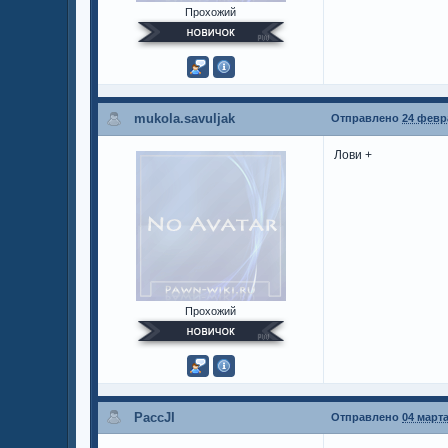
Прохожий
mukola.savuljak
Отправлено
24 февра
Лови +
Прохожий
PaccJI
Отправлено
04 марта