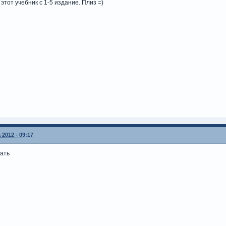
этот учебник с 1-5 издание. Плиз =)
 2012 - 09:17
чать