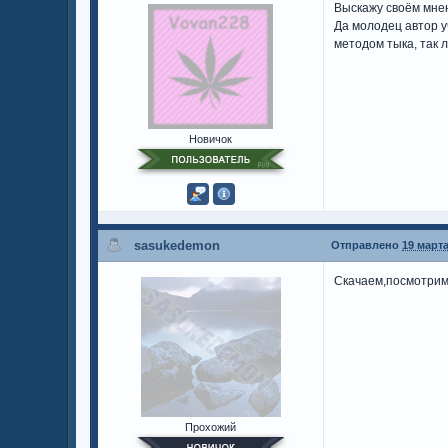
Выскажу своём мнен
Да молодец автор уч
методом тыка, так 
Новичок
sasukedemon
Отправлено
19 марта
Скачаем,посмотри
Прохожий