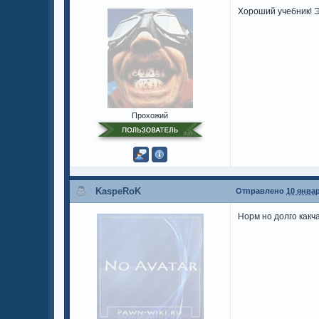
Хороший учебник! Э
Прохожий
KaspeRoK
Отправлено
10 январ
Норм но долго какча