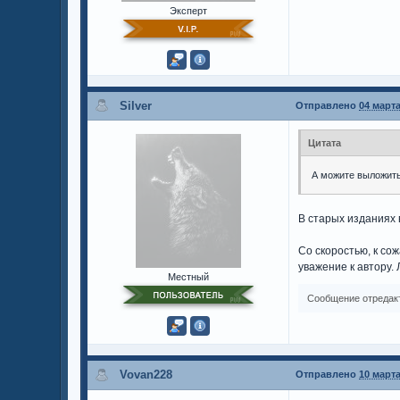
Эксперт
Silver
Отправлено
04 марта
Цитата
А можите выложить 
В старых изданиях 
Со скоростью, к со
уважение к автору.
Местный
Сообщение отредак
Vovan228
Отправлено
10 марта