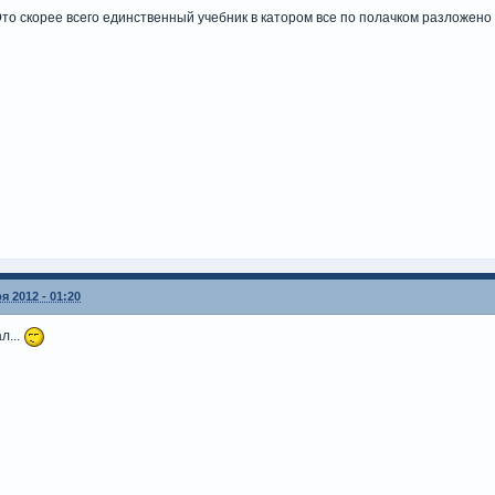
то скорее всего единственный учебник в катором все по полачком разложено 
я 2012 - 01:20
л...