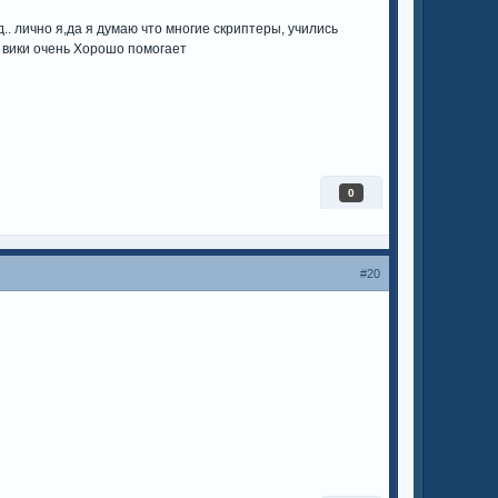
д.. лично я,да я думаю что многие скриптеры, учились
п вики очень Хорошо помогает
0
#20