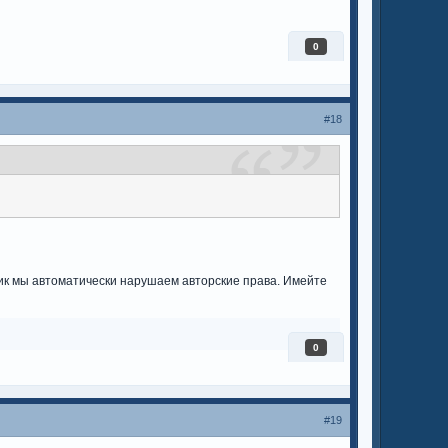
0
#18
ник мы автоматически нарушаем авторские права. Имейте
0
#19