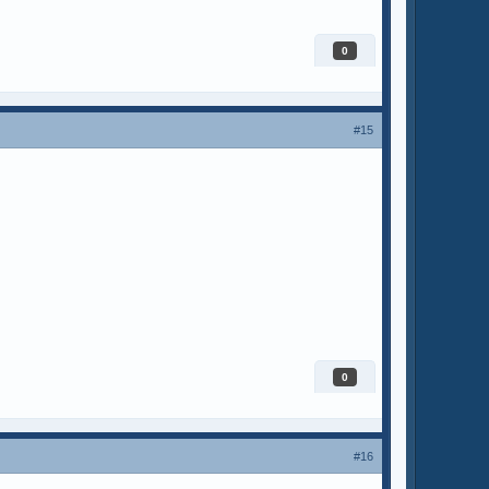
0
#15
0
#16