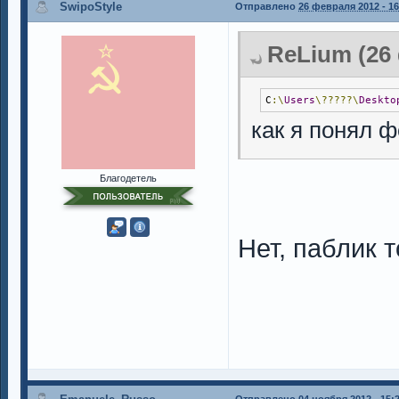
SwipoStyle
Отправлено
26 февраля 2012 - 16
ReLium (26 
C
:\
Users
\?????\
Deskto
как я понял 
Благодетель
Нет, паблик 
Отправлено
04 ноября 2012 - 15: