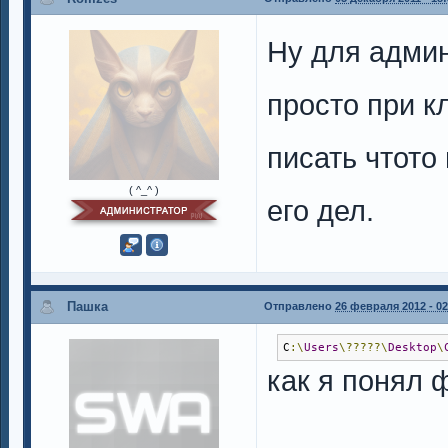
Ну для админ
просто при к
писать чтото
( ^_^ )
его дел.
Пашка
Отправлено
26 февраля 2012 - 02
C
:\
Users
\?????\
Desktop
\
как я понял 