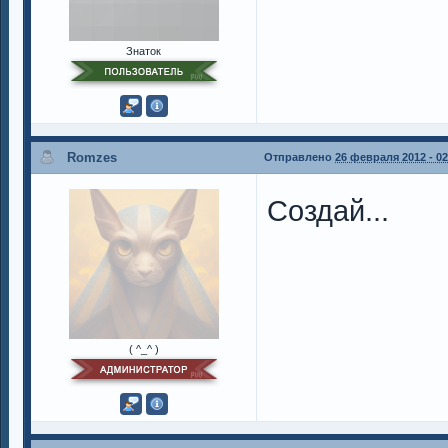
Знаток
Romzes
Отправлено
26 февраля 2012 - 02
Создай...
( ^_^ )