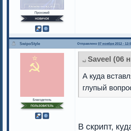
Прохожий
SwipoStyle
Отправлено
07 ноября 2012 - 12:
Saveel (06 
А куда встав
глупый вопрос
Благодетель
В скрипт, ку