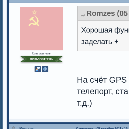
Romzes (05 
Хорошая фун
заделать +
Благодетель
На счёт GPS 
телепорт, ста
т.д.)
Romzes
Отправлено
05 декабря 2011 - 18