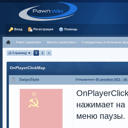
Вход
Регистрация
Помощь
Pawn скриптинг
Школа скриптинга
Стандартные и полезные фу
(2 Страниц)
1
2
>
OnPlayerClickMap
SwipoStyle
Отправлено
05 декабря 2011 - 18
OnPlayerClic
нажимает на 
меню паузы.