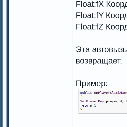
Float:fX Коо
Float:fY Коор
Float:fZ Коо
Эта автовыз
возвращает.
Пример:
public
OnPlayerClickMap
{
SetPlayerPos
(
playerid
,
 
return
1
;
}