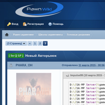
Вход
Регистрация
Помощь
Pawn скриптинг
Школа скриптинга
Готовые решения
(3 Страниц)
<
1
2
3
Новый Авторынок
[ Scr ][ GF ]
PHARA_OH
Отправлено
11 марта 2015 - 00:56
Impulse99 (10 марта 2015 - 
D
:\(
SA
-
MP 
Server
)\
gam
D
:\(
SA
-
MP 
Server
)\
gam
D
:\(
SA
-
MP 
Server
)\
gam
D
:\(
SA
-
MP 
Server
)\
gam
D
:\(
SA
-
MP 
Server
)\
gam
D
:\(
SA
-
MP 
Server
)\
gam