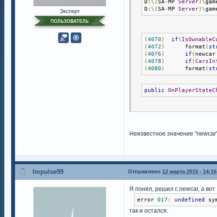
D
:\(
SA
-
MP 
Server
)\
gam
D
:\(
SA
-
MP 
Server
)\
gam
Эксперт
(
4070
)
if
(
IsOwnableC
(
4072
)
      format
(
st
(
4076
)
if
(
newcar
(
4078
)
if
(
CarsIn
(
4080
)
      format
(
st
public
OnPlayerStateC
Неизвестное значение "newcar" 
Impulse99
Отправлено
12 марта 2015 - 14:16
Я понял, решил с newcar, а вот
error 
017
:
undefined
 sy
так и остался.