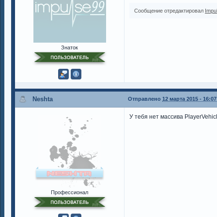
Сообщение отредактировал
Impu
Знаток
Neshta
Отправлено
12 марта 2015 - 16:07
У тебя нет массива PlayerVehicl
Профессионал